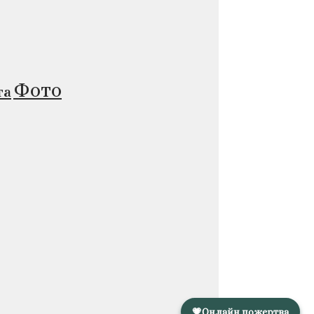
Фото
та
💗
Онлайн пожертва