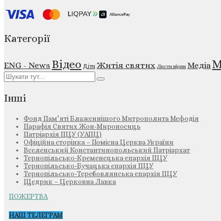
Категорії
М
Відео
ENG - News
Житія святих
Медіа
Діти
Листи вірян
Інші
Фонд Пам’яті Блаженнішого Митрополита Мефодія
Парафія Святих Жон-Мироносиць
Патріархія ПЦУ (УАПЦ)
Офіційна сторінка – Помісна Церква України
Вселенський Константинопольський Патріархат
Тернопільсько-Кременецька єпархія ПЦУ
Тернопільсько-Бучацька єпархія ПЦУ
Тернопільсько-Теребовлянська єпархія ПЦУ
Щедрик – Церковна Лавка
ПОЖЕРТВА
НАШ ТЕЛЕГРАМ