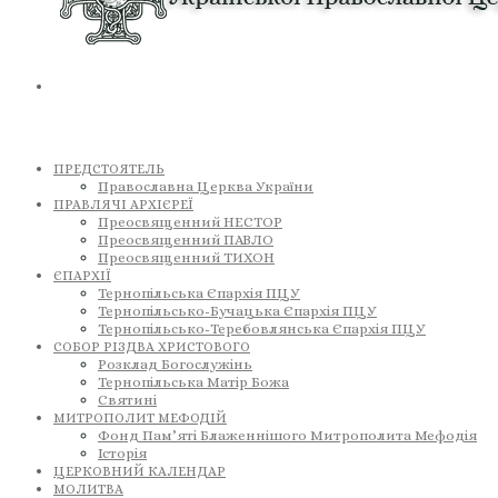
ПРЕДСТОЯТЕЛЬ
Православна Церква України
ПРАВЛЯЧІ АРХІЄРЕЇ
Преосвященний НЕСТОР
Преосвященний ПАВЛО
Преосвященний ТИХОН
ЄПАРХІЇ
Тернопільська Єпархія ПЦУ
Тернопільсько-Бучацька Єпархія ПЦУ
Тернопільсько-Теребовлянська Єпархія ПЦУ
СОБОР РІЗДВА ХРИСТОВОГО
Розклад Богослужінь
Тернопільська Матір Божа
Святині
МИТРОПОЛИТ МЕФОДІЙ
Фонд Пам’яті Блаженнішого Митрополита Мефодія
Історія
ЦЕРКОВНИЙ КАЛЕНДАР
МОЛИТВА