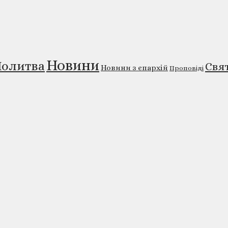
Новини
олитва
Свя
Новини з єпархій
Проповіді