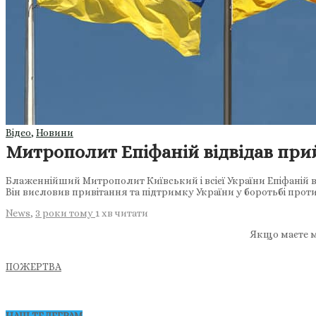
Відео
,
Новини
Митрополит Епіфаній відвідав при
Блаженнійший Митрополит Київський і всієї України Епіфаній в
Він висловив привітання та підтримку України у боротьбі прот
News
,
3 роки тому
1 хв
читати
Якщо маєте м
ПОЖЕРТВА