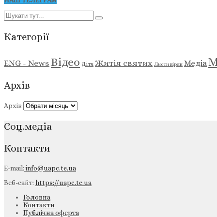
НАШ ТЕЛЕГРАМ
Категорії
М
Відео
ENG - News
Житія святих
Медіа
Діти
Листи вірян
Архів
Архів
Соц.медіа
Контакти
E-mail:
info@uapc.te.ua
Веб-сайт:
https://uapc.te.ua
Головна
Контакти
Публічна оферта