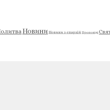
Новини
олитва
Свя
Новини з єпархій
Проповіді