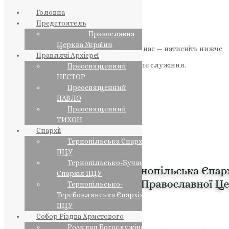
Головна
Предстоятель
Православна
Церква України
Якщо маєте можливість, підтримайте нас — натисніть нижче
Правлячі Архієреї
«Пожертва».
Ваша допомога зміцнює наше служіння.
Преосвященний
НЕСТОР
ПОЖЕРТВА
Преосвященний
ПАВЛО
НАШ ТЕЛЕГРАМ
Преосвященний
ТИХОН
Єпархії
Тернопільська Єпархія
ПЦУ
Тернопільсько-Бучацька
Єпархія ПЦУ
Тернопільсько-
Теребовлянська Єпархія
ПЦУ
Собор Різдва Христового
Розклад Богослужінь