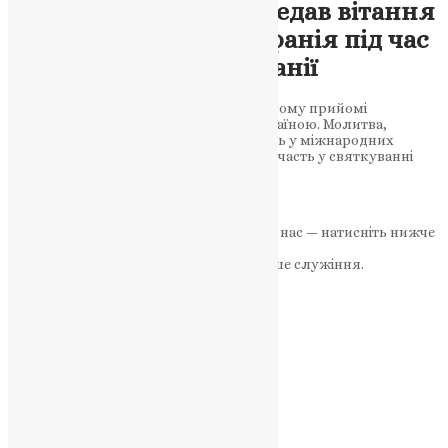
Отець Іван Сидор передав вітання
від Митрополита Епіфанія під час
святкування Дня Іспанії
Священик Іван Сидор на дипломатичному прийомі
подякував Іспанії за солідарність із Україною. Молитва,
дипломатія і вдячність: ПЦУ бере участь у міжнародних
подіях Українське духовенство взяло участь у святкуванні
Національного дня…
News
,
10 місяців тому
2 хв
читати
Якщо маєте можливість, підтримайте нас — натисніть нижче
«Пожертва».
Ваша допомога зміцнює наше служіння.
ПОЖЕРТВА
НАШ ТЕЛЕГРАМ
Категорії