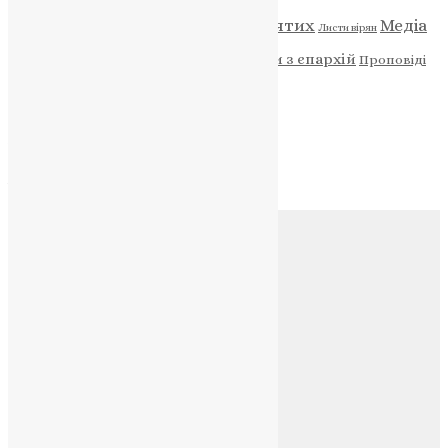
Відео
ENG - News
Житія святих
Медіа
Діти
Листи вірян
Новини
Молитва
Новини з єпархій
Проповіді
Фото
Свята
Архів
Архів
Соц.медіа
Контакти
E-mail:
info@uapc.te.ua
Веб-сайт:
https://uapc.te.ua
Головна
Контакти
Публічна оферта