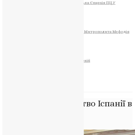
Тернопільсько-Теребовлянська Єпархія ПЦУ
СОБОР РІЗДВА ХРИСТОВОГО
Розклад Богослужінь
Тернопільська Матір Божа
Святині
МИТРОПОЛИТ МЕФОДІЙ
Фонд Пам’яті Блаженнішого Митрополита Мефодія
Історія
ЦЕРКОВНИЙ КАЛЕНДАР
МОЛИТВА
Молитви
ОНЛАЙН ПОСЛУГИ
Записки за здоров’я та за упокій
Запалити свічку
НОВИНИ
Позначка:
Посольство Іспанії в
Україні
Головна
>
Посольство Іспанії в Україні