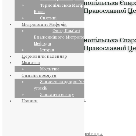
Тернопільська Матір
Божа
Святині
Митрополит Мефодій
Фонд Пам’яті
Блаженнішого Митрополита
Мефодія
Історія
Церковний календар
Молитва
Молитви
Онлайн послуги
Записки за здоров’я та за
упокій
Запалити свічку
ПРЕДСТОЯТЕЛЬ
Православна Церква України
Новини
ПРАВЛЯЧІ АРХІЄРЕЇ
Преосвященний НЕСТОР
Преосвященний ПАВЛО
Преосвященний ТИХОН
ЄПАРХІЇ
Тернопільська Єпархія ПЦУ
Тернопільсько-Бучацька Єпархія ПЦУ