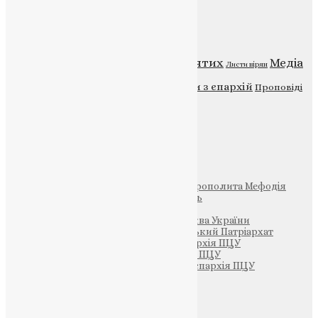
Категорії
Відео
ENG - News
Житія святих
Медіа
Діти
Листи вірян
Новини
Молитва
Новини з єпархій
Проповіді
Фото
Свята
Інші
Фонд Пам’яті Блаженнішого Митрополита Мефодія
Парафія Святих Жон-Мироносиць
Патріархія ПЦУ (УАПЦ)
Офіційна сторінка – Помісна Церква України
Вселенський Константинопольський Патріархат
Тернопільсько-Кременецька єпархія ПЦУ
Тернопільсько-Бучацька єпархія ПЦУ
Тернопільсько-Теребовлянська єпархія ПЦУ
Щедрик – Церковна Лавка
ПОЖЕРТВА