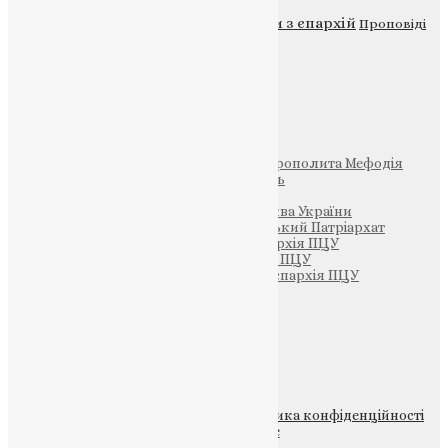
Новини
Молитва
Новини з єпархій
Проповіді
Фото
Свята
Інші
Фонд Пам’яті Блаженнішого Митрополита Мефодія
Парафія Святих Жон-Мироносиць
Патріархія ПЦУ (УАПЦ)
Офіційна сторінка – Помісна Церква України
Вселенський Константинопольський Патріархат
Тернопільсько-Кременецька єпархія ПЦУ
Тернопільсько-Бучацька єпархія ПЦУ
Тернопільсько-Теребовлянська єпархія ПЦУ
Щедрик – Церковна Лавка
ПОЖЕРТВА
НАШ ТЕЛЕГРАМ
© 2015-2026 Всі права захищені.
Політика конфіденційності
файлів та Cookie