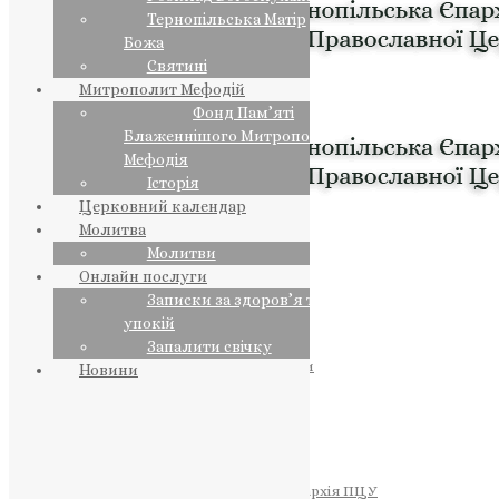
Тернопільська Матір
Божа
Святині
Митрополит Мефодій
Фонд Пам’яті
Блаженнішого Митрополита
Мефодія
Історія
Церковний календар
Молитва
Молитви
Онлайн послуги
Записки за здоров’я та за
упокій
Запалити свічку
ПРЕДСТОЯТЕЛЬ
Православна Церква України
Новини
ПРАВЛЯЧІ АРХІЄРЕЇ
Преосвященний НЕСТОР
Преосвященний ПАВЛО
Преосвященний ТИХОН
ЄПАРХІЇ
Тернопільська Єпархія ПЦУ
Тернопільсько-Бучацька Єпархія ПЦУ