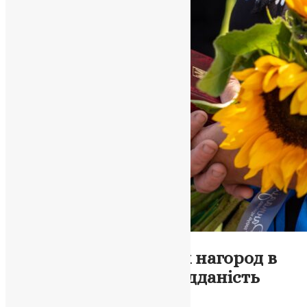
Новини
,
Фото
Вручення державних нагород в
День Державності: Відданість
Батьківщині