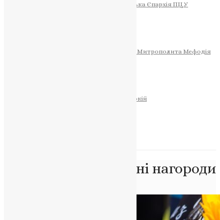
Тернопільсько-Теребовлянська Єпархія ПЦУ
СОБОР РІЗДВА ХРИСТОВОГО
Розклад Богослужінь
Тернопільська Матір Божа
Святині
МИТРОПОЛИТ МЕФОДІЙ
Фонд Пам’яті Блаженнішого Митрополита Мефодія
Історія
ЦЕРКОВНИЙ КАЛЕНДАР
МОЛИТВА
Молитви
ОНЛАЙН ПОСЛУГИ
Записки за здоров’я та за упокій
Запалити свічку
НОВИНИ
Позначка:
Посмертні нагороди
Головна
>
Посмертні нагороди