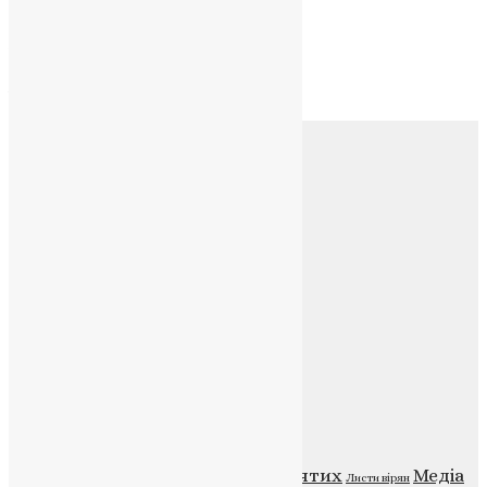
Архів
Архів
Соц.медіа
Контакти
E-mail:
info@uapc.te.ua
Веб-сайт:
https://uapc.te.ua
Головна
Контакти
Публічна оферта
Категорії
Відео
ENG - News
Житія святих
Медіа
Діти
Листи вірян