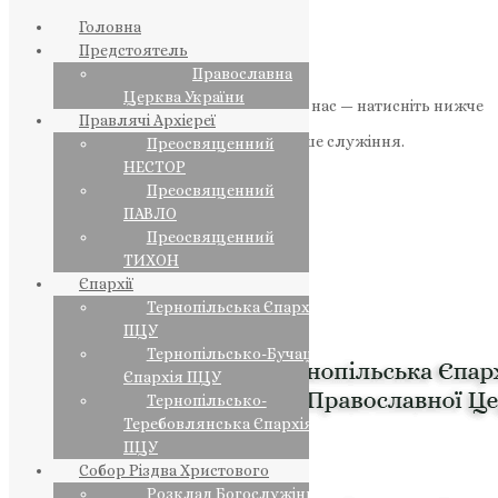
Головна
Предстоятель
Православна
Церква України
Якщо маєте можливість, підтримайте нас — натисніть нижче
Правлячі Архієреї
«Пожертва».
Ваша допомога зміцнює наше служіння.
Преосвященний
НЕСТОР
ПОЖЕРТВА
Преосвященний
ПАВЛО
НАШ ТЕЛЕГРАМ
Преосвященний
ТИХОН
Єпархії
Тернопільська Єпархія
ПЦУ
Тернопільсько-Бучацька
Єпархія ПЦУ
Тернопільсько-
Теребовлянська Єпархія
ПЦУ
Собор Різдва Христового
Розклад Богослужінь