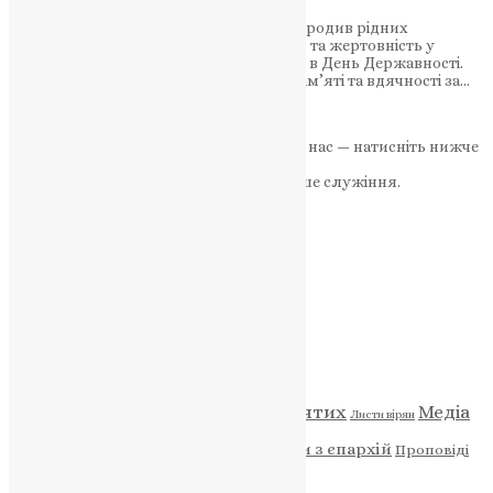
Начальник ОВА Володимир Труш нагородив рідних
загиблих, відзначивши їхню відданість та жертовність у
боротьбі за вільну та незалежну країну в День Державності.
Посмертні відзнаки стали символом пам’яті та вдячності за…
News
,
3 роки тому
1 хв
читати
Якщо маєте можливість, підтримайте нас — натисніть нижче
«Пожертва».
Ваша допомога зміцнює наше служіння.
ПОЖЕРТВА
НАШ ТЕЛЕГРАМ
Категорії
Відео
ENG - News
Житія святих
Медіа
Діти
Листи вірян
Новини
Молитва
Новини з єпархій
Проповіді
Фото
Свята