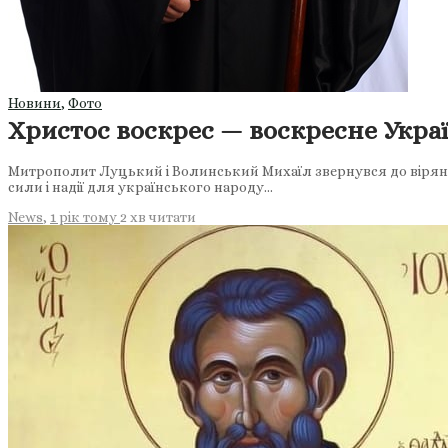
Новини
,
Фото
Христос воскрес — воскресне Укра
Митрополит Луцький і Волинський Михаїл звернувся до вірян з
сили і надії для українського народу…
News
,
1 рік тому
2 хв
читати