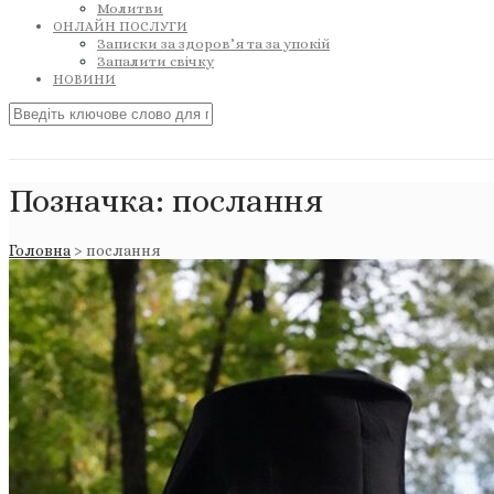
Молитви
ОНЛАЙН ПОСЛУГИ
Записки за здоров’я та за упокій
Запалити свічку
НОВИНИ
Позначка:
послання
Головна
>
послання