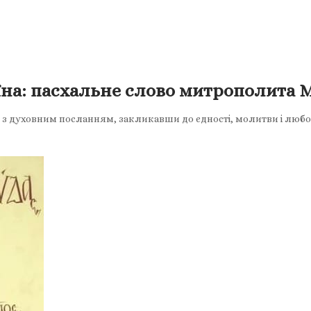
їна: пасхальне слово митрополита 
 духовним посланням, закликавши до єдності, молитви і любові