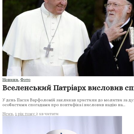
Новини
,
Фото
Вселенський Патріарх висловив сп
У день Пасхи Варфоломій закликав християн до молитви за душ
особистими спогадами про понтифіка і висловив надію на…
News
,
1 рік тому
2 хв
читати