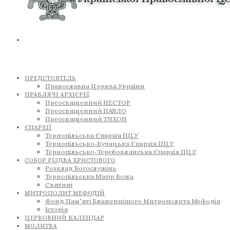
ПРЕДСТОЯТЕЛЬ
Православна Церква України
ПРАВЛЯЧІ АРХІЄРЕЇ
Преосвященний НЕСТОР
Преосвященний ПАВЛО
Преосвященний ТИХОН
ЄПАРХІЇ
Тернопільська Єпархія ПЦУ
Тернопільсько-Бучацька Єпархія ПЦУ
Тернопільсько-Теребовлянська Єпархія ПЦУ
СОБОР РІЗДВА ХРИСТОВОГО
Розклад Богослужінь
Тернопільська Матір Божа
Святині
МИТРОПОЛИТ МЕФОДІЙ
Фонд Пам’яті Блаженнішого Митрополита Мефодія
Історія
ЦЕРКОВНИЙ КАЛЕНДАР
МОЛИТВА