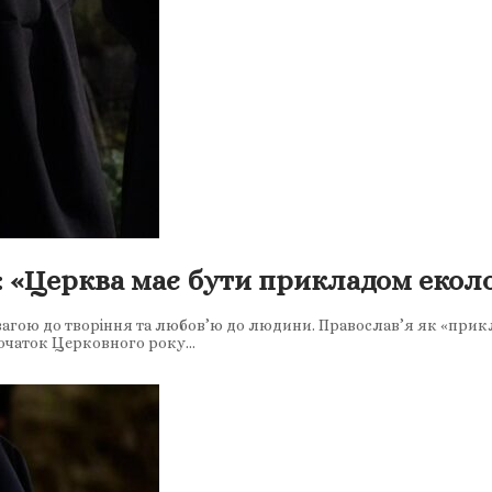
 «Церква має бути прикладом екол
вагою до творіння та любов’ю до людини. Православ’я як «прик
початок Церковного року…