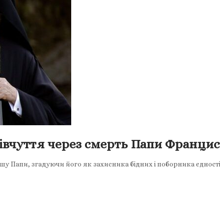
івчуття через смерть Папи Франци
у Папи, згадуючи його як захисника бідних і поборника єдност