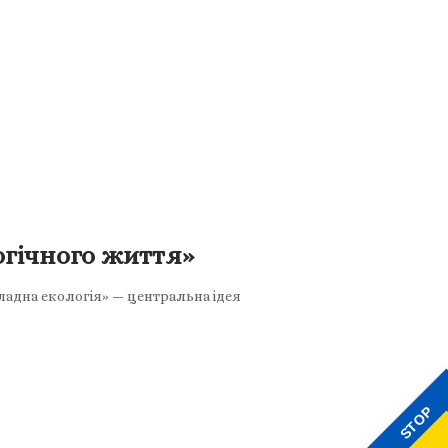
огічного життя»
ладна екологія» — центральна ідея
STOP