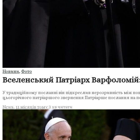
Новини
,
Фото
Вселенський Патріарх Варфоломій:
У традиційному посланні він підкреслив нерозривність між по
цьогорічного патріаршого звернення Патріарше послання на 
News
,
11 місяців тому
3 хв
читати