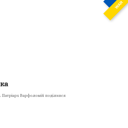
WAR
ска
і. Патріарх Варфоломій поділився