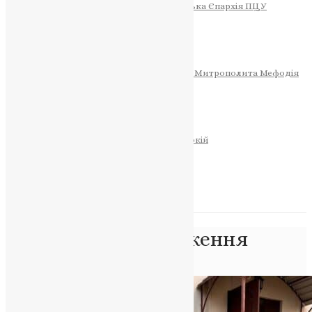
Тернопільсько-Теребовлянська Єпархія ПЦУ
СОБОР РІЗДВА ХРИСТОВОГО
Розклад Богослужінь
Тернопільська Матір Божа
Святині
МИТРОПОЛИТ МЕФОДІЙ
Фонд Пам’яті Блаженнішого Митрополита Мефодія
Історія
ЦЕРКОВНИЙ КАЛЕНДАР
МОЛИТВА
Молитви
ОНЛАЙН ПОСЛУГИ
Записки за здоров’я та за упокій
Запалити свічку
НОВИНИ
Позначка:
пошкодження
Головна
>
пошкодження