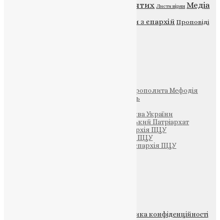
Відео
ENG - News
Житія святих
Медіа
Діти
Листи вірян
Новини
Молитва
Новини з єпархій
Проповіді
Фото
Свята
Інші
Фонд Пам’яті Блаженнішого Митрополита Мефодія
Парафія Святих Жон-Мироносиць
Патріархія ПЦУ (УАПЦ)
Офіційна сторінка – Помісна Церква України
Вселенський Константинопольський Патріархат
Тернопільсько-Кременецька єпархія ПЦУ
Тернопільсько-Бучацька єпархія ПЦУ
Тернопільсько-Теребовлянська єпархія ПЦУ
Щедрик – Церковна Лавка
ПОЖЕРТВА
НАШ ТЕЛЕГРАМ
© 2015-2026 Всі права захищені.
Політика конфіденційності