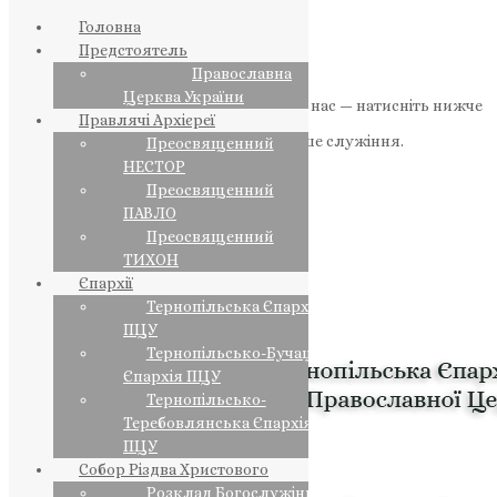
Головна
Предстоятель
Православна
Церква України
Якщо маєте можливість, підтримайте нас — натисніть нижче
Правлячі Архієреї
«Пожертва».
Ваша допомога зміцнює наше служіння.
Преосвященний
НЕСТОР
ПОЖЕРТВА
Преосвященний
ПАВЛО
НАШ ТЕЛЕГРАМ
Преосвященний
ТИХОН
Єпархії
Тернопільська Єпархія
ПЦУ
Тернопільсько-Бучацька
Єпархія ПЦУ
Тернопільсько-
Теребовлянська Єпархія
ПЦУ
Собор Різдва Христового
Розклад Богослужінь