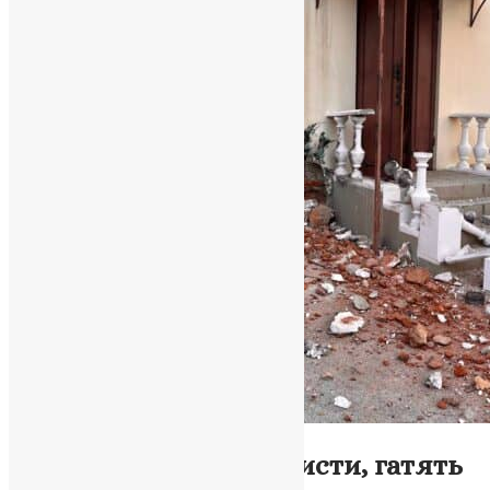
Новини
,
Фото
Братська любов: Рашисти, гатять