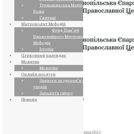
Тернопільська Матір
Божа
Святині
Митрополит Мефодій
Фонд Пам’яті
Блаженнішого Митрополита
Мефодія
Історія
Церковний календар
Молитва
Молитви
Онлайн послуги
Записки за здоров’я та за
упокій
Запалити свічку
ПРЕДСТОЯТЕЛЬ
Православна Церква України
Новини
ПРАВЛЯЧІ АРХІЄРЕЇ
Преосвященний НЕСТОР
Преосвященний ПАВЛО
Преосвященний ТИХОН
ЄПАРХІЇ
Тернопільська Єпархія ПЦУ
Тернопільсько-Бучацька Єпархія ПЦУ