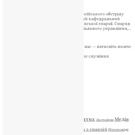
по рашистам!
У ніч з 1 на 2 жовтня 2023 року під час російського обстрілу
Херсону постраждали Свято-Духівський кафедральний
собор та єпархіальне управління Херсонської єпархії. Снаряд
влучив у підвальне приміщення єпархіального управління,…
News
,
3 роки тому
1 хв
читати
Якщо маєте можливість, підтримайте нас — натисніть нижче
«Пожертва».
Ваша допомога зміцнює наше служіння.
ПОЖЕРТВА
НАШ ТЕЛЕГРАМ
Категорії
Відео
ENG - News
Житія святих
Медіа
Діти
Листи вірян
Новини
Молитва
Новини з єпархій
Проповіді