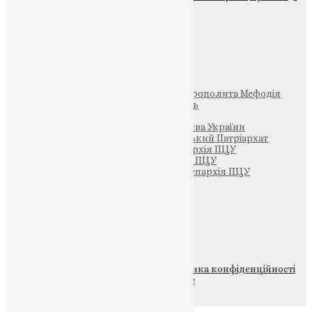
Фото
Свята
Інші
Фонд Пам’яті Блаженнішого Митрополита Мефодія
Парафія Святих Жон-Мироносиць
Патріархія ПЦУ (УАПЦ)
Офіційна сторінка – Помісна Церква України
Вселенський Константинопольський Патріархат
Тернопільсько-Кременецька єпархія ПЦУ
Тернопільсько-Бучацька єпархія ПЦУ
Тернопільсько-Теребовлянська єпархія ПЦУ
Щедрик – Церковна Лавка
ПОЖЕРТВА
НАШ ТЕЛЕГРАМ
© 2015-2026 Всі права захищені.
Політика конфіденційності
файлів та Cookie