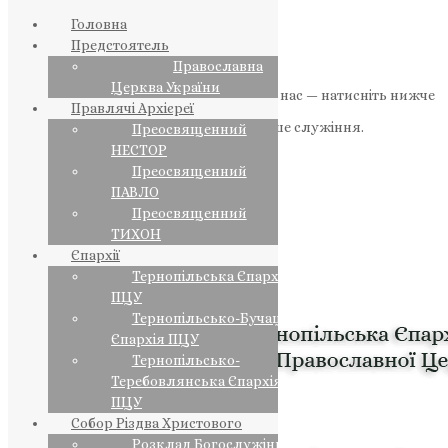
Головна
Предстоятель
Православна
Церква України
Якщо маєте можливість, підтримайте нас — натисніть нижче
Правлячі Архієреї
«Пожертва».
Ваша допомога зміцнює наше служіння.
Преосвященний
НЕСТОР
ПОЖЕРТВА
Преосвященний
ПАВЛО
НАШ ТЕЛЕГРАМ
Преосвященний
ТИХОН
Єпархії
Тернопільська Єпархія
ПЦУ
Тернопільсько-Бучацька
Єпархія ПЦУ
Тернопільсько-
Теребовлянська Єпархія
ПЦУ
Собор Різдва Христового
Розклад Богослужінь