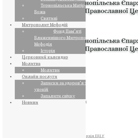
Тернопільська Матір
Божа
Святині
Митрополит Мефодій
Фонд Пам’яті
Блаженнішого Митрополита
Мефодія
Історія
Церковний календар
Молитва
Молитви
Онлайн послуги
Записки за здоров’я та за
упокій
Запалити свічку
ПРЕДСТОЯТЕЛЬ
Православна Церква України
Новини
ПРАВЛЯЧІ АРХІЄРЕЇ
Преосвященний НЕСТОР
Преосвященний ПАВЛО
Преосвященний ТИХОН
ЄПАРХІЇ
Тернопільська Єпархія ПЦУ
Тернопільсько-Бучацька Єпархія ПЦУ