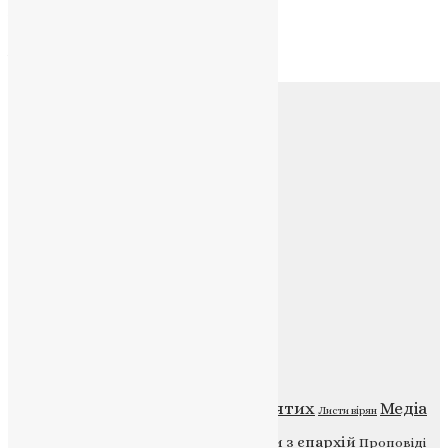
Архів
Архів
Соц.медіа
Контакти
E-mail:
info@uapc.te.ua
Веб-сайт:
https://uapc.te.ua
Головна
Контакти
Публічна оферта
Категорії
Відео
ENG - News
Житія святих
Медіа
Діти
Листи вірян
Новини
Молитва
Новини з єпархій
Проповіді