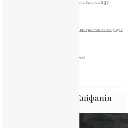
Тернопільсько-Теребовлянська Єпархія ПЦУ
СОБОР РІЗДВА ХРИСТОВОГО
Розклад Богослужінь
Тернопільська Матір Божа
Святині
МИТРОПОЛИТ МЕФОДІЙ
Фонд Пам’яті Блаженнішого Митрополита Мефодія
Історія
ЦЕРКОВНИЙ КАЛЕНДАР
МОЛИТВА
Молитви
ОНЛАЙН ПОСЛУГИ
Записки за здоров’я та за упокій
Запалити свічку
НОВИНИ
Позначка:
поради Епіфанія
Головна
>
поради Епіфанія