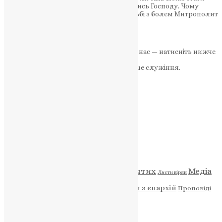
силою на духовному шляху, довірившись Господу. Чому
духовне зцілення є ключовим у боротьбі з болем Митрополит
Київський і всієї України Епіфаній…
News
,
2 роки тому
2 хв
читати
Якщо маєте можливість, підтримайте нас — натисніть нижче
«Пожертва».
Ваша допомога зміцнює наше служіння.
ПОЖЕРТВА
НАШ ТЕЛЕГРАМ
Категорії
Відео
ENG - News
Житія святих
Медіа
Діти
Листи вірян
Новини
Молитва
Новини з єпархій
Проповіді
Фото
Свята