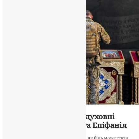
Новини
,
Фото
Перемога над болем: духовні
роздуми Митрополита Епіфанія
Роздуми Митрополита Епіфанія про те, як біль може стати