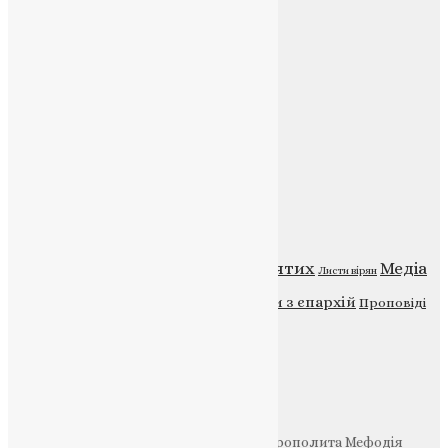
E-mail:
info@uapc.te.ua
Веб-сайт:
https://uapc.te.ua
Головна
Контакти
Публічна оферта
Категорії
Відео
ENG - News
Житія святих
Медіа
Діти
Листи вірян
Новини
Молитва
Новини з єпархій
Проповіді
Фото
Свята
Інші
Фонд Пам’яті Блаженнішого Митрополита Мефодія