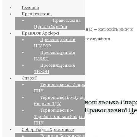
Головна
Предстоятель
Православна
Церква України
Якщо маєте можливість, підтримайте нас — натисніть нижче
Правлячі Архієреї
«Пожертва».
Ваша допомога зміцнює наше служіння.
Преосвященний
НЕСТОР
ПОЖЕРТВА
Преосвященний
ПАВЛО
НАШ ТЕЛЕГРАМ
Преосвященний
ТИХОН
Єпархії
Тернопільська Єпархія
ПЦУ
Тернопільсько-Бучацька
Єпархія ПЦУ
Тернопільсько-
Теребовлянська Єпархія
ПЦУ
Собор Різдва Христового
Розклад Богослужінь