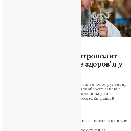
Новини
,
Фото
«Почуття провини чи
відповідальність»: Митрополит
Епіфаній про душевне здоров’я у
важкі часи
Митрополит Епіфаній пояснює, як відрізнити конструктивну
відповідальність від руйнівної провини та зберегти спокій
душі. Чи може почуття провини бути корисним для
духовного розвитку? Роздуми Митрополита Епіфанія В
умовах війни та…
News
,
2 роки тому
2 хв
читати
Якщо маєте можливість, підтримайте нас — натисніть нижче
«Пожертва».
Ваша допомога зміцнює наше служіння.