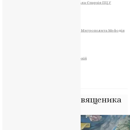
Тернопільсько-Теребовлянська Єпархія ПЦУ
СОБОР РІЗДВА ХРИСТОВОГО
Розклад Богослужінь
Тернопільська Матір Божа
Святині
МИТРОПОЛИТ МЕФОДІЙ
Фонд Пам’яті Блаженнішого Митрополита Мефодія
Історія
ЦЕРКОВНИЙ КАЛЕНДАР
МОЛИТВА
Молитви
ОНЛАЙН ПОСЛУГИ
Записки за здоров’я та за упокій
Запалити свічку
НОВИНИ
Позначка:
порада священика
Головна
>
порада священика