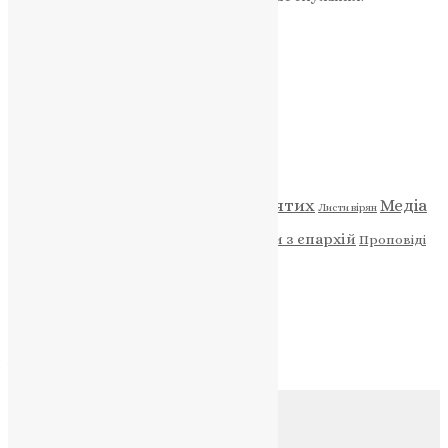
ПОЖЕРТВА
НАШ ТЕЛЕГРАМ
Категорії
Відео
ENG - News
Житія святих
Медіа
Діти
Листи вірян
Новини
Молитва
Новини з єпархій
Проповіді
Фото
Свята
Архів
Архів
Соц.медіа
Контакти