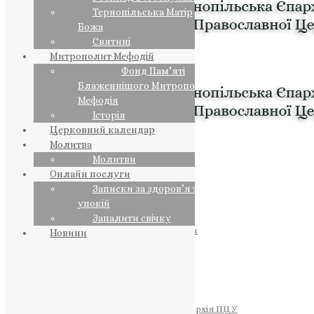
Тернопільська Матір
Божа
Святині
Митрополит Мефодій
Фонд Пам’яті
Блаженнішого Митрополита
Мефодія
Історія
Церковний календар
Молитва
Молитви
Онлайн послуги
Записки за здоров’я та за
упокій
Запалити свічку
ПРЕДСТОЯТЕЛЬ
Православна Церква України
Новини
ПРАВЛЯЧІ АРХІЄРЕЇ
Преосвященний НЕСТОР
Преосвященний ПАВЛО
Преосвященний ТИХОН
ЄПАРХІЇ
Тернопільська Єпархія ПЦУ
Тернопільсько-Бучацька Єпархія ПЦУ