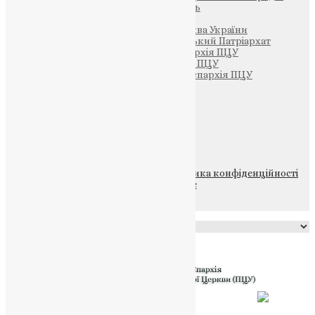
Парафія Святих Жон-Мироносиць
Патріархія ПЦУ (УАПЦ)
Офіційна сторінка – Помісна Церква України
Вселенський Константинопольський Патріархат
Тернопільсько-Кременецька єпархія ПЦУ
Тернопільсько-Бучацька єпархія ПЦУ
Тернопільсько-Теребовлянська єпархія ПЦУ
Щедрик – Церковна Лавка
ПОЖЕРТВА
НАШ ТЕЛЕГРАМ
© 2015-2026 Всі права захищені.
Політика конфіденційності
файлів та Cookie
Powered by
Translate