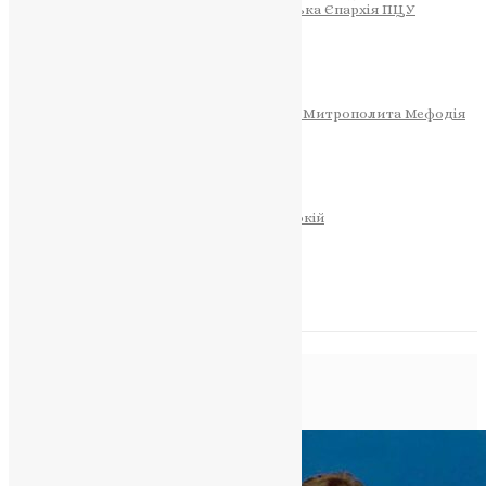
Тернопільсько-Теребовлянська Єпархія ПЦУ
СОБОР РІЗДВА ХРИСТОВОГО
Розклад Богослужінь
Тернопільська Матір Божа
Святині
МИТРОПОЛИТ МЕФОДІЙ
Фонд Пам’яті Блаженнішого Митрополита Мефодія
Історія
ЦЕРКОВНИЙ КАЛЕНДАР
МОЛИТВА
Молитви
ОНЛАЙН ПОСЛУГИ
Записки за здоров’я та за упокій
Запалити свічку
НОВИНИ
Позначка:
попи
Головна
>
попи