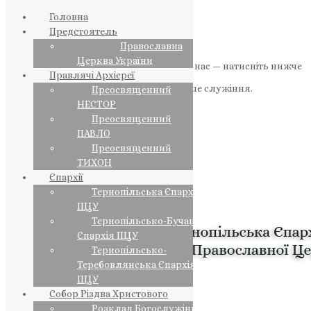
Головна
Предстоятель
Православна
Церква України
Якщо маєте можливість, підтримайте нас — натисніть нижче
Правлячі Архієреї
«Пожертва».
Ваша допомога зміцнює наше служіння.
Преосвященний
НЕСТОР
ПОЖЕРТВА
Преосвященний
ПАВЛО
НАШ ТЕЛЕГРАМ
Преосвященний
ТИХОН
Єпархії
Тернопільська Єпархія
ПЦУ
Тернопільсько-Бучацька
Єпархія ПЦУ
Тернопільсько-
Теребовлянська Єпархія
ПЦУ
Собор Різдва Христового
Розклад Богослужінь