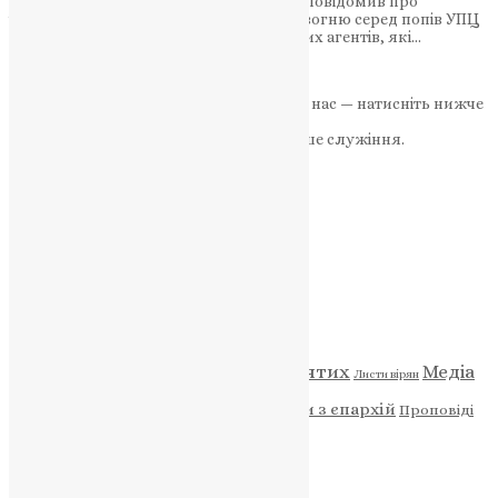
ексочільник ГУР, Валерій Кондратюк, повідомив про
існування агентів та коригувальників вогню серед попів УПЦ
МП. Він вказав на активну діяльність цих агентів, які…
News
,
3 роки тому
1 хв
читати
Якщо маєте можливість, підтримайте нас — натисніть нижче
«Пожертва».
Ваша допомога зміцнює наше служіння.
ПОЖЕРТВА
НАШ ТЕЛЕГРАМ
Категорії
Відео
ENG - News
Житія святих
Медіа
Діти
Листи вірян
Новини
Молитва
Новини з єпархій
Проповіді
Фото
Свята
Архів