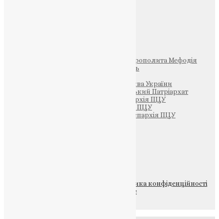
Фото
Свята
Інші
Фонд Пам’яті Блаженнішого Митрополита Мефодія
Парафія Святих Жон-Мироносиць
Патріархія ПЦУ (УАПЦ)
Офіційна сторінка – Помісна Церква України
Вселенський Константинопольський Патріархат
Тернопільсько-Кременецька єпархія ПЦУ
Тернопільсько-Бучацька єпархія ПЦУ
Тернопільсько-Теребовлянська єпархія ПЦУ
Щедрик – Церковна Лавка
ПОЖЕРТВА
НАШ ТЕЛЕГРАМ
© 2015-2026 Всі права захищені.
Політика конфіденційності
файлів та Cookie