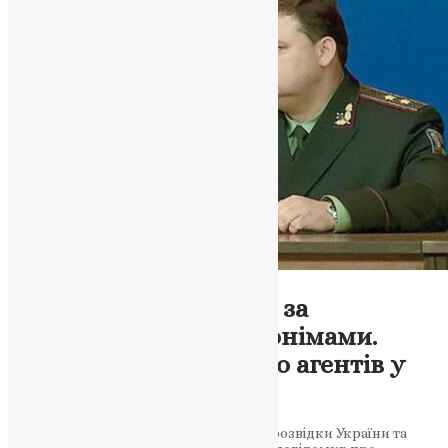
Новини
,
Фото
Знав усіх попів лаври за
оперативними псевдонімами.
Ексочільник ГУР – про агентів у
рясах
Колишній голова Служби зовнішньої розвідки України та