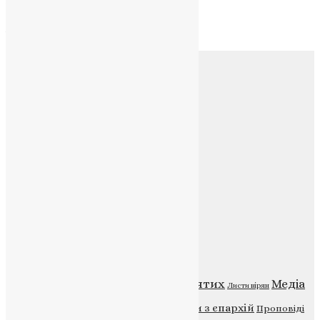
Архів
Соц.медіа
Контакти
E-mail:
info@uapc.te.ua
Веб-сайт:
https://uapc.te.ua
Головна
Контакти
Публічна оферта
Категорії
Відео
ENG - News
Житія святих
Медіа
Діти
Листи вірян
Новини
Молитва
Новини з єпархій
Проповіді