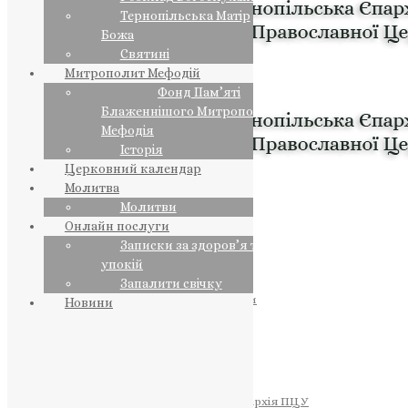
Тернопільська Матір
Божа
Святині
Митрополит Мефодій
Фонд Пам’яті
Блаженнішого Митрополита
Мефодія
Історія
Церковний календар
Молитва
Молитви
Онлайн послуги
Записки за здоров’я та за
упокій
Запалити свічку
ПРЕДСТОЯТЕЛЬ
Православна Церква України
Новини
ПРАВЛЯЧІ АРХІЄРЕЇ
Преосвященний НЕСТОР
Преосвященний ПАВЛО
Преосвященний ТИХОН
ЄПАРХІЇ
Тернопільська Єпархія ПЦУ
Тернопільсько-Бучацька Єпархія ПЦУ