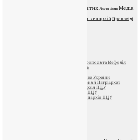
Відео
ENG - News
Житія святих
Медіа
Діти
Листи вірян
Новини
Молитва
Новини з єпархій
Проповіді
Фото
Свята
Інші
Фонд Пам’яті Блаженнішого Митрополита Мефодія
Парафія Святих Жон-Мироносиць
Патріархія ПЦУ (УАПЦ)
Офіційна сторінка – Помісна Церква України
Вселенський Константинопольський Патріархат
Тернопільсько-Кременецька єпархія ПЦУ
Тернопільсько-Бучацька єпархія ПЦУ
Тернопільсько-Теребовлянська єпархія ПЦУ
Щедрик – Церковна Лавка
ПОЖЕРТВА
НАШ ТЕЛЕГРАМ