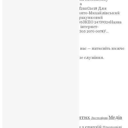
поминальну суботу потрібно перейти за
посиланням: https://forms.gle/19v2DUfrf2nzG1e18 Для
добровільних пожертв:ПРИВАТБАНКСвято-Михайлівський
Золотоверхий Чоловічий монастирРозрахунковий
рахунок: UA513052990000026005046220295ЗКПО 24739324Назва
послуги: «Благодійний внесок» Живий інтернет-
банк:https://bit.ly/2X0bgjA Картка: 5169 3305 2070 0078У…
News
,
3 роки тому
1 хв
читати
Якщо маєте можливість, підтримайте нас — натисніть нижче
«Пожертва».
Ваша допомога зміцнює наше служіння.
ПОЖЕРТВА
НАШ ТЕЛЕГРАМ
Категорії
Відео
ENG - News
Житія святих
Медіа
Діти
Листи вірян
Новини
Молитва
Новини з єпархій
Проповіді