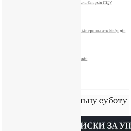
Тернопільсько-Теребовлянська Єпархія ПЦУ
СОБОР РІЗДВА ХРИСТОВОГО
Розклад Богослужінь
Тернопільська Матір Божа
Святині
МИТРОПОЛИТ МЕФОДІЙ
Фонд Пам’яті Блаженнішого Митрополита Мефодія
Історія
ЦЕРКОВНИЙ КАЛЕНДАР
МОЛИТВА
Молитви
ОНЛАЙН ПОСЛУГИ
Записки за здоров’я та за упокій
Запалити свічку
НОВИНИ
Позначка:
поминальну суботу
Головна
>
поминальну суботу