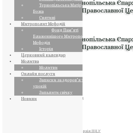
Тернопільська Матір
Божа
Святині
Митрополит Мефодій
Фонд Пам’яті
Блаженнішого Митрополита
Мефодія
Історія
Церковний календар
Молитва
Молитви
Онлайн послуги
Записки за здоров’я та за
упокій
Запалити свічку
ПРЕДСТОЯТЕЛЬ
Православна Церква України
Новини
ПРАВЛЯЧІ АРХІЄРЕЇ
Преосвященний НЕСТОР
Преосвященний ПАВЛО
Преосвященний ТИХОН
ЄПАРХІЇ
Тернопільська Єпархія ПЦУ
Тернопільсько-Бучацька Єпархія ПЦУ