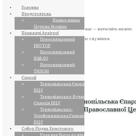
Головна
Предстоятель
Православна
Церква України
Якщо маєте можливість, підтримайте нас — натисніть нижче
Правлячі Архієреї
«Пожертва».
Ваша допомога зміцнює наше служіння.
Преосвященний
НЕСТОР
ПОЖЕРТВА
Преосвященний
ПАВЛО
НАШ ТЕЛЕГРАМ
Преосвященний
ТИХОН
Єпархії
Тернопільська Єпархія
ПЦУ
Тернопільсько-Бучацька
Єпархія ПЦУ
Тернопільсько-
Теребовлянська Єпархія
ПЦУ
Собор Різдва Христового
Розклад Богослужінь