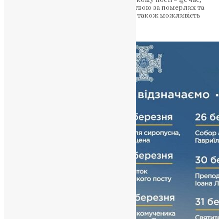
коли вірні звертаються до Бога з молитвою за померлих та
виражають вдячність за їхнє життя. Це також можливість
віддати шану упокоєнню…
News
,
2 роки тому
2 хв
читати