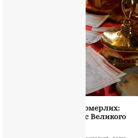
Новини
,
Фото
Спільна молитва за померлих:
віддання пам’яті у час Великого
посту
Відзначення поминальних субіт у Великому пості – це час,