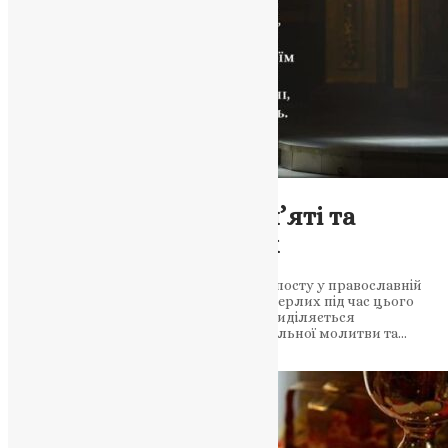
Молитва
,
Новини
,
Фото
Великий піст: час пам’яті та
молитви за померлих
У статті розглядається роль Великого посту у православній
традиції та важливість пам’яті про померлих під час цього
святкового періоду. Особлива увага приділяється
поминальним суботам, які є днями спільної молитви та…
News
,
2 роки тому
2 хв
читати