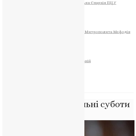
Тернопільсько-Теребовлянська Єпархія ПЦУ
СОБОР РІЗДВА ХРИСТОВОГО
Розклад Богослужінь
Тернопільська Матір Божа
Святині
МИТРОПОЛИТ МЕФОДІЙ
Фонд Пам’яті Блаженнішого Митрополита Мефодія
Історія
ЦЕРКОВНИЙ КАЛЕНДАР
МОЛИТВА
Молитви
ОНЛАЙН ПОСЛУГИ
Записки за здоров’я та за упокій
Запалити свічку
НОВИНИ
Позначка:
поминальні суботи
Головна
>
поминальні суботи