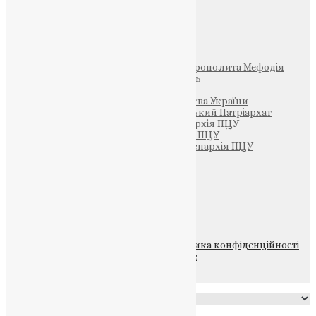
Інші
Фонд Пам’яті Блаженнішого Митрополита Мефодія
Парафія Святих Жон-Мироносиць
Патріархія ПЦУ (УАПЦ)
Офіційна сторінка – Помісна Церква України
Вселенський Константинопольський Патріархат
Тернопільсько-Кременецька єпархія ПЦУ
Тернопільсько-Бучацька єпархія ПЦУ
Тернопільсько-Теребовлянська єпархія ПЦУ
Щедрик – Церковна Лавка
ПОЖЕРТВА
НАШ ТЕЛЕГРАМ
© 2015-2026 Всі права захищені.
Політика конфіденційності
файлів та Cookie
Powered by
Translate