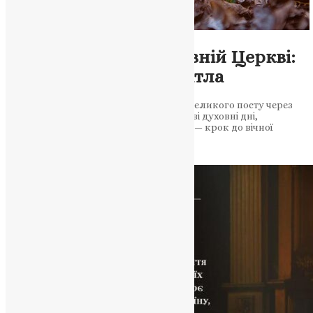
Новини
,
Фото
Березень у Православній Церкві:
духовний шлях до світла
Увесь місяць віряни проходять шлях Великого посту через
молитву, поминальні суботи та важливі духовні дні,
готуючись до Пасхи. Кожен день посту — крок до вічної
радості та миру Увесь березень…
News
,
5 місяців тому
2 хв
читати