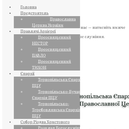
Головна
Предстоятель
Православна
Церква України
Якщо маєте можливість, підтримайте нас — натисніть нижче
Правлячі Архієреї
«Пожертва».
Ваша допомога зміцнює наше служіння.
Преосвященний
НЕСТОР
ПОЖЕРТВА
Преосвященний
ПАВЛО
НАШ ТЕЛЕГРАМ
Преосвященний
ТИХОН
Єпархії
Тернопільська Єпархія
ПЦУ
Тернопільсько-Бучацька
Єпархія ПЦУ
Тернопільсько-
Теребовлянська Єпархія
ПЦУ
Собор Різдва Христового
Розклад Богослужінь