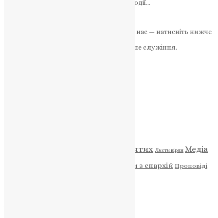
Вона також нагадує про інші важливі події…
News
,
2 роки тому
2 хв
читати
Якщо маєте можливість, підтримайте нас — натисніть нижче
«Пожертва».
Ваша допомога зміцнює наше служіння.
ПОЖЕРТВА
НАШ ТЕЛЕГРАМ
Категорії
Відео
ENG - News
Житія святих
Медіа
Діти
Листи вірян
Новини
Молитва
Новини з єпархій
Проповіді
Фото
Свята
Архів