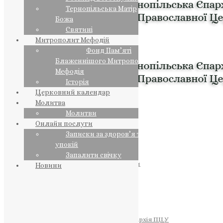
Тернопільська Матір
Божа
Святині
Митрополит Мефодій
Фонд Пам’яті
Блаженнішого Митрополита
Мефодія
Історія
Церковний календар
Молитва
Молитви
Онлайн послуги
Записки за здоров’я та за
упокій
Запалити свічку
ПРЕДСТОЯТЕЛЬ
Православна Церква України
Новини
ПРАВЛЯЧІ АРХІЄРЕЇ
Преосвященний НЕСТОР
Преосвященний ПАВЛО
Преосвященний ТИХОН
ЄПАРХІЇ
Тернопільська Єпархія ПЦУ
Тернопільсько-Бучацька Єпархія ПЦУ