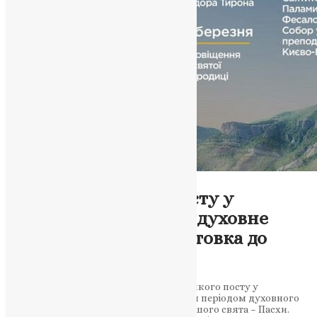
Новини
,
Фото
Початок Великого посту у
православній церкві: духовне
відродження та підготовка до
Пасхи
Ця стаття розповідає про початок Великого посту у
православній церкві, який є важливим періодом духовного
відродження та підготовки до найбільшого свята – Пасхи.