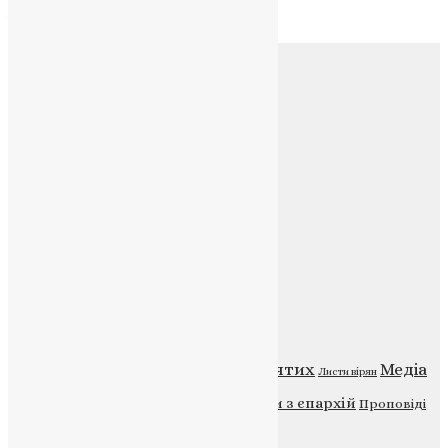
Архів
Соц.медіа
Контакти
E-mail:
info@uapc.te.ua
Веб-сайт:
https://uapc.te.ua
Головна
Контакти
Публічна оферта
Категорії
Відео
ENG - News
Житія святих
Медіа
Діти
Листи вірян
Новини
Молитва
Новини з єпархій
Проповіді
Фото
Свята