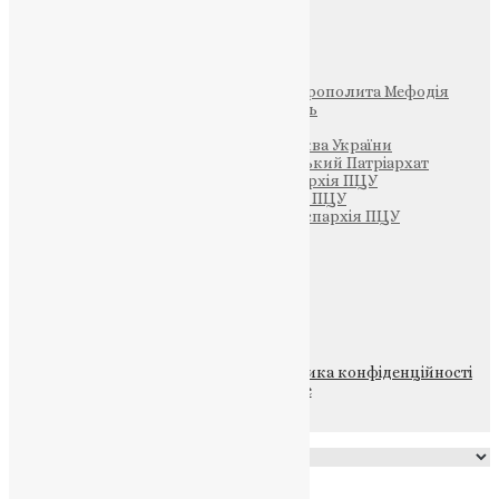
Інші
Фонд Пам’яті Блаженнішого Митрополита Мефодія
Парафія Святих Жон-Мироносиць
Патріархія ПЦУ (УАПЦ)
Офіційна сторінка – Помісна Церква України
Вселенський Константинопольський Патріархат
Тернопільсько-Кременецька єпархія ПЦУ
Тернопільсько-Бучацька єпархія ПЦУ
Тернопільсько-Теребовлянська єпархія ПЦУ
Щедрик – Церковна Лавка
ПОЖЕРТВА
НАШ ТЕЛЕГРАМ
© 2015-2026 Всі права захищені.
Політика конфіденційності
файлів та Cookie
Powered by
Translate