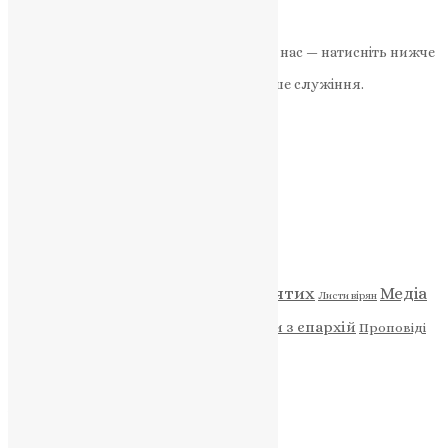
News
,
3 роки тому
2 хв
читати
Якщо маєте можливість, підтримайте нас — натисніть нижче
«Пожертва».
Ваша допомога зміцнює наше служіння.
ПОЖЕРТВА
НАШ ТЕЛЕГРАМ
Категорії
Відео
ENG - News
Житія святих
Медіа
Діти
Листи вірян
Новини
Молитва
Новини з єпархій
Проповіді
Фото
Свята
Архів
Архів