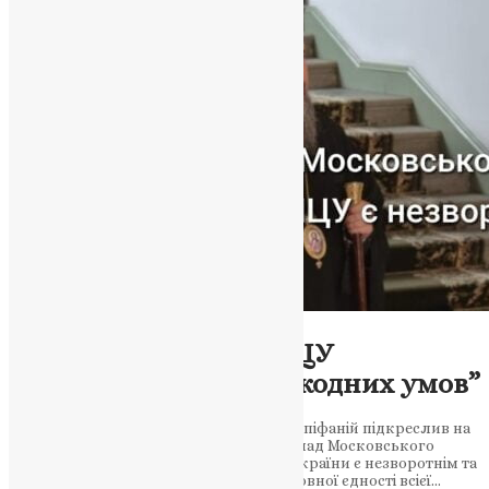
Новини
Діалог між УПЦ та ПЦУ
можливий: “Але без жодних умов”
Митрополит Київський і всієї України Епіфаній підкреслив на
брифінгу, що процес приєднання громад Московського
патріархату до Православної Церкви України є незворотнім та
є важливим кроком до зміцнення духовної єдності всієї…