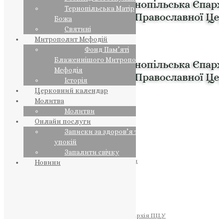
Тернопільська Матір
Божа
Святині
Митрополит Мефодій
Фонд Пам’яті
Блаженнішого Митрополита
Мефодія
Історія
Церковний календар
Молитва
Молитви
Онлайн послуги
Записки за здоров’я та за
упокій
Запалити свічку
ПРЕДСТОЯТЕЛЬ
Православна Церква України
Новини
ПРАВЛЯЧІ АРХІЄРЕЇ
Преосвященний НЕСТОР
Преосвященний ПАВЛО
Преосвященний ТИХОН
ЄПАРХІЇ
Тернопільська Єпархія ПЦУ
Тернопільсько-Бучацька Єпархія ПЦУ