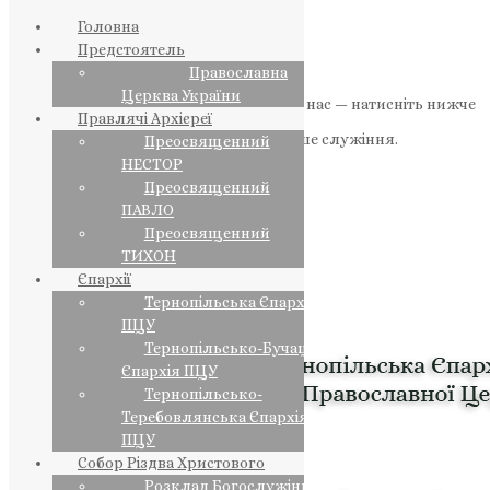
Головна
Предстоятель
Православна
Церква України
Якщо маєте можливість, підтримайте нас — натисніть нижче
Правлячі Архієреї
«Пожертва».
Ваша допомога зміцнює наше служіння.
Преосвященний
НЕСТОР
ПОЖЕРТВА
Преосвященний
ПАВЛО
НАШ ТЕЛЕГРАМ
Преосвященний
ТИХОН
Єпархії
Тернопільська Єпархія
ПЦУ
Тернопільсько-Бучацька
Єпархія ПЦУ
Тернопільсько-
Теребовлянська Єпархія
ПЦУ
Собор Різдва Христового
Розклад Богослужінь