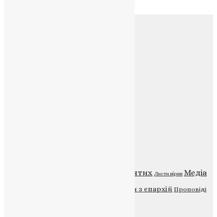
Соц.медіа
Контакти
E-mail:
info@uapc.te.ua
Веб-сайт:
https://uapc.te.ua
Головна
Контакти
Публічна оферта
Категорії
Відео
ENG - News
Житія святих
Медіа
Діти
Листи вірян
Новини
Молитва
Новини з єпархій
Проповіді
Фото
Свята