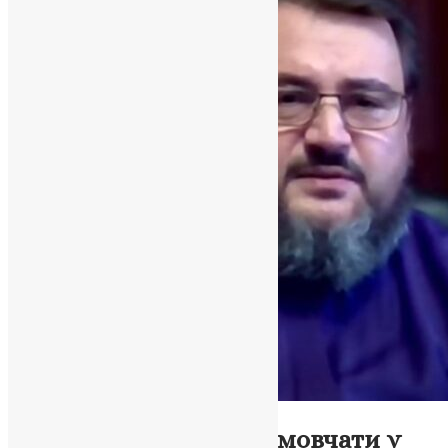
Відео
,
Новини
,
Фото
Чи має Церква право мовчати у