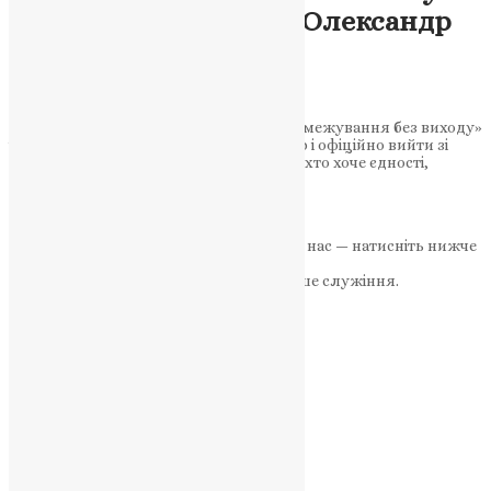
війні? — митрополит Олександр
Драбинко про кроки
незалежності
Митрополит Олександр критикує «відмежування без виходу»
і пропонує чітке рішення: зібрати Собор і офіційно вийти зі
складу РПЦ заради довіри вірян. «Той, хто хоче єдності,
творить її» — архієрей про…
News
,
1 рік тому
5 хв
читати
Якщо маєте можливість, підтримайте нас — натисніть нижче
«Пожертва».
Ваша допомога зміцнює наше служіння.
ПОЖЕРТВА
НАШ ТЕЛЕГРАМ
Категорії