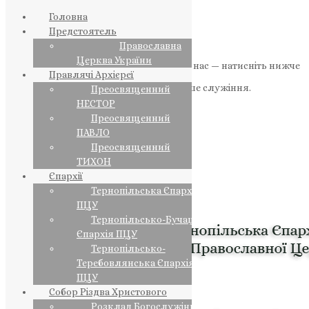
Головна
Предстоятель
Православна
Церква України
Якщо маєте можливість, підтримайте нас — натисніть нижче
Правлячі Архієреї
«Пожертва».
Ваша допомога зміцнює наше служіння.
Преосвященний
НЕСТОР
ПОЖЕРТВА
Преосвященний
ПАВЛО
НАШ ТЕЛЕГРАМ
Преосвященний
ТИХОН
Єпархії
Тернопільська Єпархія
ПЦУ
Тернопільсько-Бучацька
Єпархія ПЦУ
Тернопільсько-
Теребовлянська Єпархія
ПЦУ
Собор Різдва Христового
Розклад Богослужінь