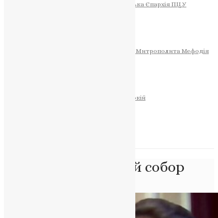
Тернопільсько-Теребовлянська Єпархія ПЦУ
СОБОР РІЗДВА ХРИСТОВОГО
Розклад Богослужінь
Тернопільська Матір Божа
Святині
МИТРОПОЛИТ МЕФОДІЙ
Фонд Пам’яті Блаженнішого Митрополита Мефодія
Історія
ЦЕРКОВНИЙ КАЛЕНДАР
МОЛИТВА
Молитви
ОНЛАЙН ПОСЛУГИ
Записки за здоров’я та за упокій
Запалити свічку
НОВИНИ
Позначка:
Помісний собор
Головна
>
Помісний собор