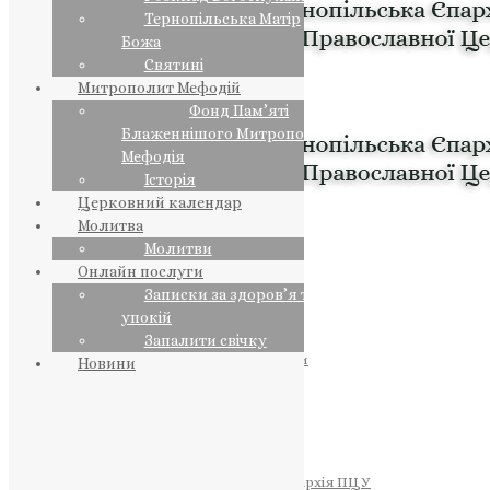
Тернопільська Матір
Божа
Святині
Митрополит Мефодій
Фонд Пам’яті
Блаженнішого Митрополита
Мефодія
Історія
Церковний календар
Молитва
Молитви
Онлайн послуги
Записки за здоров’я та за
упокій
Запалити свічку
ПРЕДСТОЯТЕЛЬ
Православна Церква України
Новини
ПРАВЛЯЧІ АРХІЄРЕЇ
Преосвященний НЕСТОР
Преосвященний ПАВЛО
Преосвященний ТИХОН
ЄПАРХІЇ
Тернопільська Єпархія ПЦУ
Тернопільсько-Бучацька Єпархія ПЦУ