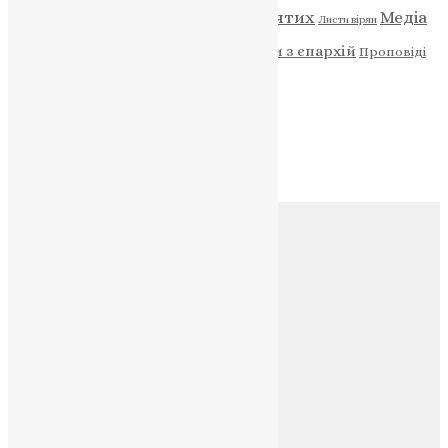
Відео
ENG - News
Житія святих
Медіа
Діти
Листи вірян
Новини
Молитва
Новини з єпархій
Проповіді
Фото
Свята
Архів
Архів
Соц.медіа
Контакти
E-mail:
info@uapc.te.ua
Веб-сайт:
https://uapc.te.ua
Головна
Контакти
Публічна оферта