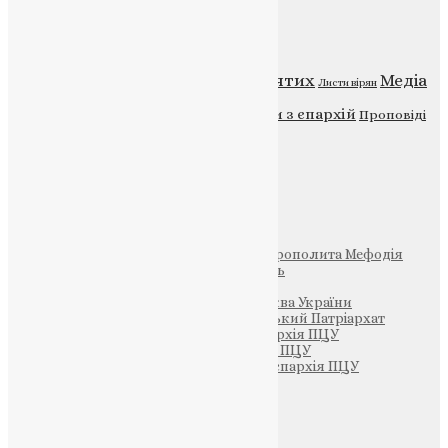
Категорії
Відео
ENG - News
Житія святих
Медіа
Діти
Листи вірян
Новини
Молитва
Новини з єпархій
Проповіді
Фото
Свята
Інші
Фонд Пам’яті Блаженнішого Митрополита Мефодія
Парафія Святих Жон-Мироносиць
Патріархія ПЦУ (УАПЦ)
Офіційна сторінка – Помісна Церква України
Вселенський Константинопольський Патріархат
Тернопільсько-Кременецька єпархія ПЦУ
Тернопільсько-Бучацька єпархія ПЦУ
Тернопільсько-Теребовлянська єпархія ПЦУ
Щедрик – Церковна Лавка
ПОЖЕРТВА