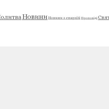
Новини
олитва
Свя
Новини з єпархій
Проповіді