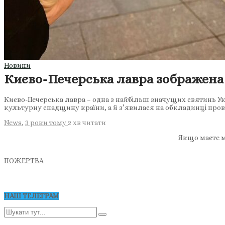
Новини
Києво-Печерська лавра зображена
Києво-Печерська лавра – одна з найбільш значущих святинь Ук
культурну спадщину країни, а й з’явилася на обкладинці пров
News
,
3 роки тому
2 хв
читати
Якщо маєте м
ПОЖЕРТВА
НАШ ТЕЛЕГРАМ