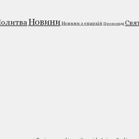
Новини
олитва
Свя
Новини з єпархій
Проповіді