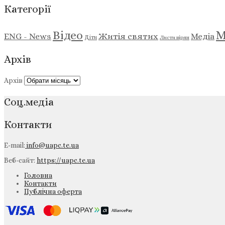
Категорії
М
Відео
ENG - News
Житія святих
Медіа
Діти
Листи вірян
Архів
Архів
Соц.медіа
Контакти
E-mail:
info@uapc.te.ua
Веб-сайт:
https://uapc.te.ua
Головна
Контакти
Публічна оферта