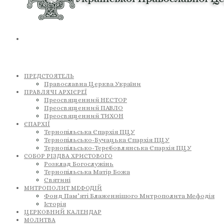
ПРЕДСТОЯТЕЛЬ
Православна Церква України
ПРАВЛЯЧІ АРХІЄРЕЇ
Преосвященний НЕСТОР
Преосвященний ПАВЛО
Преосвященний ТИХОН
ЄПАРХІЇ
Тернопільська Єпархія ПЦУ
Тернопільсько-Бучацька Єпархія ПЦУ
Тернопільсько-Теребовлянська Єпархія ПЦУ
СОБОР РІЗДВА ХРИСТОВОГО
Розклад Богослужінь
Тернопільська Матір Божа
Святині
МИТРОПОЛИТ МЕФОДІЙ
Фонд Пам’яті Блаженнішого Митрополита Мефодія
Історія
ЦЕРКОВНИЙ КАЛЕНДАР
МОЛИТВА