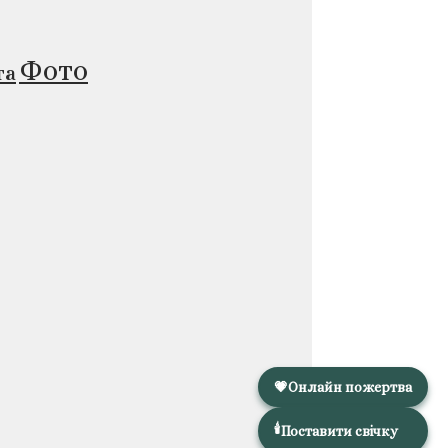
Фото
та
💗
Онлайн пожертва
🕯️
Поставити свічку