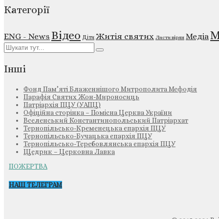
Категорії
М
Відео
ENG - News
Житія святих
Медіа
Діти
Листи вірян
Інші
Фонд Пам’яті Блаженнішого Митрополита Мефодія
Парафія Святих Жон-Мироносиць
Патріархія ПЦУ (УАПЦ)
Офіційна сторінка – Помісна Церква України
Вселенський Константинопольський Патріархат
Тернопільсько-Кременецька єпархія ПЦУ
Тернопільсько-Бучацька єпархія ПЦУ
Тернопільсько-Теребовлянська єпархія ПЦУ
Щедрик – Церковна Лавка
ПОЖЕРТВА
НАШ ТЕЛЕГРАМ