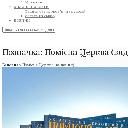
Молитви
ОНЛАЙН ПОСЛУГИ
Записки за здоров’я та за упокій
Запалити свічку
НОВИНИ
Позначка:
Помісна Церква (ви
Головна
>
Помісна Церква (видання)