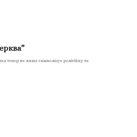
ерква”
ка тепер не лише символізує релігійну та