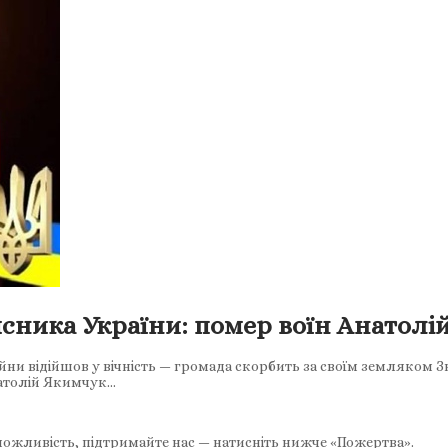
сника України: помер воїн Анатол
ни відійшов у вічність — громада скорбить за своїм земляком Зно
натолій Якимчук…
ожливість, підтримайте нас — натисніть нижче «Пожертва».