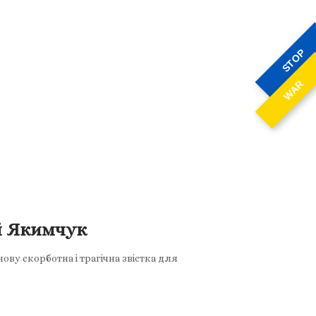
STOP
WAR
ій Якимчук
ву скорботна і трагічна звістка для