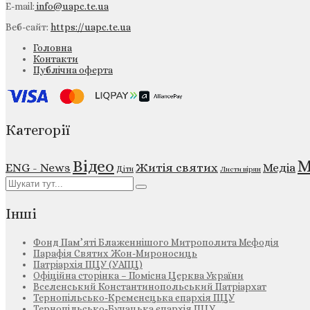
E-mail:
info@uapc.te.ua
Веб-сайт:
https://uapc.te.ua
Головна
Контакти
Публічна оферта
Категорії
М
Відео
ENG - News
Житія святих
Медіа
Діти
Листи вірян
Інші
Фонд Пам’яті Блаженнішого Митрополита Мефодія
Парафія Святих Жон-Мироносиць
Патріархія ПЦУ (УАПЦ)
Офіційна сторінка – Помісна Церква України
Вселенський Константинопольський Патріархат
Тернопільсько-Кременецька єпархія ПЦУ
Тернопільсько-Бучацька єпархія ПЦУ