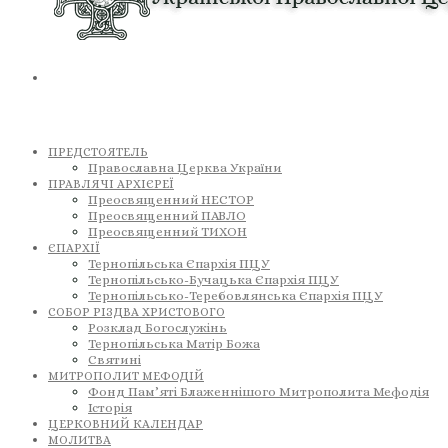
ПРЕДСТОЯТЕЛЬ
Православна Церква України
ПРАВЛЯЧІ АРХІЄРЕЇ
Преосвященний НЕСТОР
Преосвященний ПАВЛО
Преосвященний ТИХОН
ЄПАРХІЇ
Тернопільська Єпархія ПЦУ
Тернопільсько-Бучацька Єпархія ПЦУ
Тернопільсько-Теребовлянська Єпархія ПЦУ
СОБОР РІЗДВА ХРИСТОВОГО
Розклад Богослужінь
Тернопільська Матір Божа
Святині
МИТРОПОЛИТ МЕФОДІЙ
Фонд Пам’яті Блаженнішого Митрополита Мефодія
Історія
ЦЕРКОВНИЙ КАЛЕНДАР
МОЛИТВА