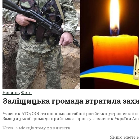
Новини
,
Фото
Заліщицька громада втратила захи
Учасник АТО/ООС та повномасштабної російсько-української вій
Заліщицької громади прийшла з фронту: захисник України А
News
,
5 місяців тому
2 хв
читати
Якщо маєте м