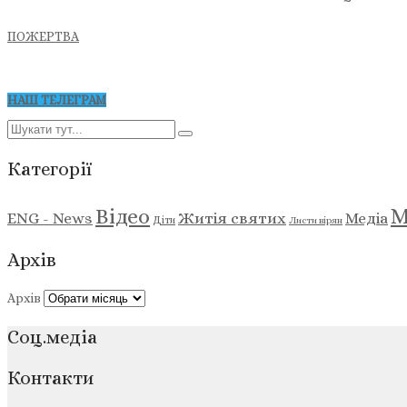
ПОЖЕРТВА
НАШ ТЕЛЕГРАМ
Категорії
М
Відео
ENG - News
Житія святих
Медіа
Діти
Листи вірян
Архів
Архів
Соц.медіа
Контакти