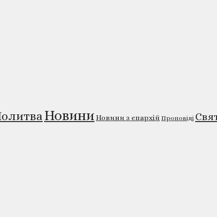
Новини
олитва
Свя
Новини з єпархій
Проповіді