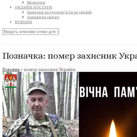
Молитви
ОНЛАЙН ПОСЛУГИ
Записки за здоров’я та за упокій
Запалити свічку
НОВИНИ
Позначка:
помер захисник Укр
Головна
>
помер захисник України