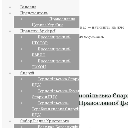
Головна
Предстоятель
Православна
Церква України
Якщо маєте можливість, підтримайте нас — натисніть нижче
Правлячі Архієреї
«Пожертва».
Ваша допомога зміцнює наше служіння.
Преосвященний
НЕСТОР
ПОЖЕРТВА
Преосвященний
ПАВЛО
НАШ ТЕЛЕГРАМ
Преосвященний
ТИХОН
Єпархії
Тернопільська Єпархія
ПЦУ
Тернопільсько-Бучацька
Єпархія ПЦУ
Тернопільсько-
Теребовлянська Єпархія
ПЦУ
Собор Різдва Христового
Розклад Богослужінь