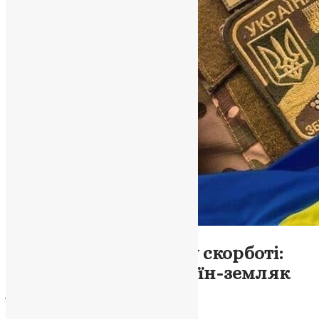
Новини
,
Фото
Скалатська громада у скорботі:
відійшов у вічність воїн-земляк
Анатолій Джуфер