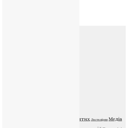
Архів
Архів
Соц.медіа
Контакти
E-mail:
info@uapc.te.ua
Веб-сайт:
https://uapc.te.ua
Головна
Контакти
Публічна оферта
Категорії
Відео
ENG - News
Житія святих
Медіа
Діти
Листи вірян
Новини
Молитва