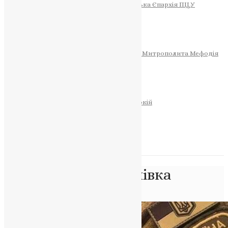
Тернопільсько-Теребовлянська Єпархія ПЦУ
СОБОР РІЗДВА ХРИСТОВОГО
Розклад Богослужінь
Тернопільська Матір Божа
Святині
МИТРОПОЛИТ МЕФОДІЙ
Фонд Пам’яті Блаженнішого Митрополита Мефодія
Історія
ЦЕРКОВНИЙ КАЛЕНДАР
МОЛИТВА
Молитви
ОНЛАЙН ПОСЛУГИ
Записки за здоров’я та за упокій
Запалити свічку
НОВИНИ
Позначка:
Полупанівка
Головна
>
Полупанівка