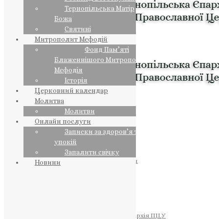
Тернопільська Матір
Божа
Святині
Митрополит Мефодій
Фонд Пам’яті
Блаженнішого Митрополита
Мефодія
Історія
Церковний календар
Молитва
Молитви
Онлайн послуги
Записки за здоров’я та за
упокій
Запалити свічку
ПРЕДСТОЯТЕЛЬ
Православна Церква України
Новини
ПРАВЛЯЧІ АРХІЄРЕЇ
Преосвященний НЕСТОР
Преосвященний ПАВЛО
Преосвященний ТИХОН
ЄПАРХІЇ
Тернопільська Єпархія ПЦУ
Тернопільсько-Бучацька Єпархія ПЦУ