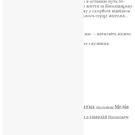
Жителі села Полупанівка проводжають в останню путь 50-
річного захисника України, який віддав життя за Батьківщину
Скалатська громада схиляє свою голову у скорботі: відійшов
у вічність 50-річний військовий. Зупинилось серце жителя…
News
,
2 роки тому
2 хв
читати
Якщо маєте можливість, підтримайте нас — натисніть нижче
«Пожертва».
Ваша допомога зміцнює наше служіння.
ПОЖЕРТВА
НАШ ТЕЛЕГРАМ
Категорії
Відео
ENG - News
Житія святих
Медіа
Діти
Листи вірян
Новини
Молитва
Новини з єпархій
Проповіді
Фото
Свята