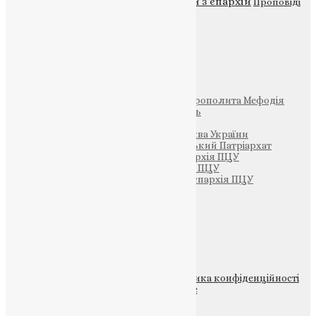
Новини з єпархій
Проповіді
Фото
Свята
Інші
Фонд Пам’яті Блаженнішого Митрополита Мефодія
Парафія Святих Жон-Мироносиць
Патріархія ПЦУ (УАПЦ)
Офіційна сторінка – Помісна Церква України
Вселенський Константинопольський Патріархат
Тернопільсько-Кременецька єпархія ПЦУ
Тернопільсько-Бучацька єпархія ПЦУ
Тернопільсько-Теребовлянська єпархія ПЦУ
Щедрик – Церковна Лавка
ПОЖЕРТВА
НАШ ТЕЛЕГРАМ
© 2015-2026 Всі права захищені.
Політика конфіденційності
файлів та Cookie