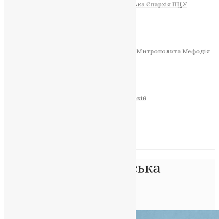
Тернопільсько-Теребовлянська Єпархія ПЦУ
СОБОР РІЗДВА ХРИСТОВОГО
Розклад Богослужінь
Тернопільська Матір Божа
Святині
МИТРОПОЛИТ МЕФОДІЙ
Фонд Пам’яті Блаженнішого Митрополита Мефодія
Історія
ЦЕРКОВНИЙ КАЛЕНДАР
МОЛИТВА
Молитви
ОНЛАЙН ПОСЛУГИ
Записки за здоров’я та за упокій
Запалити свічку
НОВИНИ
Позначка:
поліцейська
станція
Головна
>
поліцейська станція