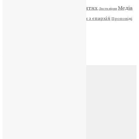
Відео
ENG - News
Житія святих
Медіа
Діти
Листи вірян
Новини
Молитва
Новини з єпархій
Проповіді
Фото
Свята
Архів
Архів
Соц.медіа
Контакти
E-mail:
info@uapc.te.ua
Веб-сайт:
https://uapc.te.ua
Головна
Контакти
Публічна оферта