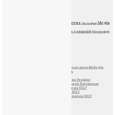
Категорії
Відео
ENG - News
Житія святих
Медіа
Діти
Листи вірян
Новини
Молитва
Новини з єпархій
Проповіді
Фото
Свята
Інші
Фонд Пам’яті Блаженнішого Митрополита Мефодія
Парафія Святих Жон-Мироносиць
Патріархія ПЦУ (УАПЦ)
Офіційна сторінка – Помісна Церква України
Вселенський Константинопольський Патріархат
Тернопільсько-Кременецька єпархія ПЦУ
Тернопільсько-Бучацька єпархія ПЦУ
Тернопільсько-Теребовлянська єпархія ПЦУ
Щедрик – Церковна Лавка
ПОЖЕРТВА