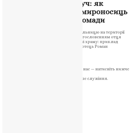
Там, де Церква — поруч: як
парафія Святих жон-мироносиць
підтримує безпеку громади
У Почапинцях відкрито поліцейську дільницю на території
парафії Святих жон-мироносиць, з благословенням отця
Романа. Служіння, що виходить за межі храму: приклад
живої віри Світло віри серед викликів: отець Роман
Будзинський…
News
,
12 місяців тому
2 хв
читати
Якщо маєте можливість, підтримайте нас — натисніть нижче
«Пожертва».
Ваша допомога зміцнює наше служіння.
ПОЖЕРТВА
НАШ ТЕЛЕГРАМ
Категорії