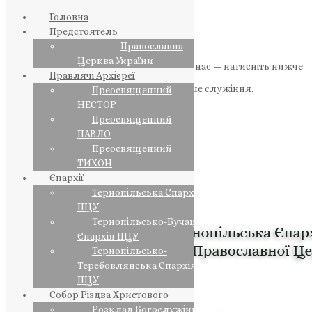
Головна
Предстоятель
Православна
Церква України
Якщо маєте можливість, підтримайте нас — натисніть нижче
Правлячі Архієреї
«Пожертва».
Ваша допомога зміцнює наше служіння.
Преосвященний
НЕСТОР
ПОЖЕРТВА
Преосвященний
ПАВЛО
НАШ ТЕЛЕГРАМ
Преосвященний
ТИХОН
Єпархії
Тернопільська Єпархія
ПЦУ
Тернопільсько-Бучацька
Єпархія ПЦУ
Тернопільсько-
Теребовлянська Єпархія
ПЦУ
Собор Різдва Христового
Розклад Богослужінь