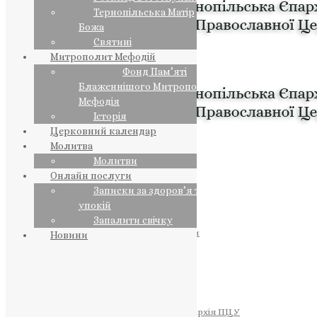
Тернопільська Матір
Божа
Святині
Митрополит Мефодій
Фонд Пам’яті
Блаженнішого Митрополита
Мефодія
Історія
Церковний календар
Молитва
Молитви
Онлайн послуги
Записки за здоров’я та за
упокій
Запалити свічку
ПРЕДСТОЯТЕЛЬ
Православна Церква України
Новини
ПРАВЛЯЧІ АРХІЄРЕЇ
Преосвященний НЕСТОР
Преосвященний ПАВЛО
Преосвященний ТИХОН
ЄПАРХІЇ
Тернопільська Єпархія ПЦУ
Тернопільсько-Бучацька Єпархія ПЦУ