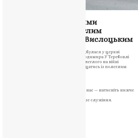
Новини
,
Фото
У Теребовлі з почестями
попрощалися з полеглим
сержантом Віктором Вислоцьким
Церемонія прощання з захисником відбулася у церкві
святого рівноапостольного князя Володимира У Теребовлі
провели до місця вічного спочинку полеглого на війні
сержанта Віктора Вислоцького. Попрощатись із полеглим
захисником на чин…
News
,
2 роки тому
1 хв
читати
Якщо маєте можливість, підтримайте нас — натисніть нижче
«Пожертва».
Ваша допомога зміцнює наше служіння.
ПОЖЕРТВА
НАШ ТЕЛЕГРАМ