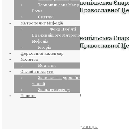
Тернопільська Матір
Божа
Святині
Митрополит Мефодій
Фонд Пам’яті
Блаженнішого Митрополита
Мефодія
Історія
Церковний календар
Молитва
Молитви
Онлайн послуги
Записки за здоров’я та за
упокій
Запалити свічку
ПРЕДСТОЯТЕЛЬ
Православна Церква України
Новини
ПРАВЛЯЧІ АРХІЄРЕЇ
Преосвященний НЕСТОР
Преосвященний ПАВЛО
Преосвященний ТИХОН
ЄПАРХІЇ
Тернопільська Єпархія ПЦУ
Тернопільсько-Бучацька Єпархія ПЦУ