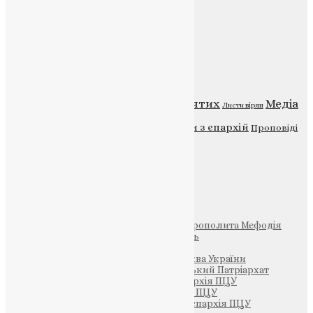
Публічна оферта
Категорії
Відео
ENG - News
Житія святих
Медіа
Діти
Листи вірян
Новини
Молитва
Новини з єпархій
Проповіді
Фото
Свята
Інші
Фонд Пам’яті Блаженнішого Митрополита Мефодія
Парафія Святих Жон-Мироносиць
Патріархія ПЦУ (УАПЦ)
Офіційна сторінка – Помісна Церква України
Вселенський Константинопольський Патріархат
Тернопільсько-Кременецька єпархія ПЦУ
Тернопільсько-Бучацька єпархія ПЦУ
Тернопільсько-Теребовлянська єпархія ПЦУ