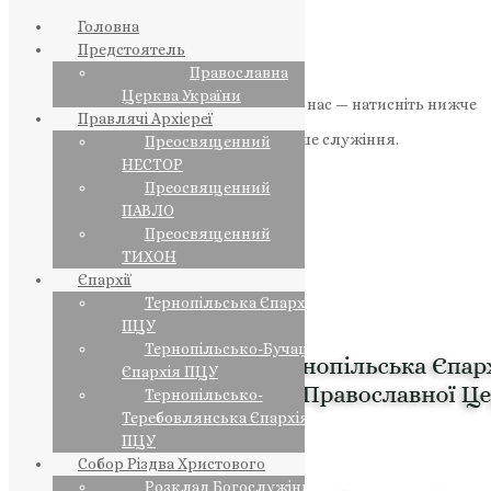
Головна
Предстоятель
Православна
Церква України
Якщо маєте можливість, підтримайте нас — натисніть нижче
Правлячі Архієреї
«Пожертва».
Ваша допомога зміцнює наше служіння.
Преосвященний
НЕСТОР
ПОЖЕРТВА
Преосвященний
ПАВЛО
НАШ ТЕЛЕГРАМ
Преосвященний
ТИХОН
Єпархії
Тернопільська Єпархія
ПЦУ
Тернопільсько-Бучацька
Єпархія ПЦУ
Тернопільсько-
Теребовлянська Єпархія
ПЦУ
Собор Різдва Христового
Розклад Богослужінь