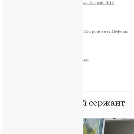
Тернопільсько-Теребовлянська Єпархія ПЦУ
СОБОР РІЗДВА ХРИСТОВОГО
Розклад Богослужінь
Тернопільська Матір Божа
Святині
МИТРОПОЛИТ МЕФОДІЙ
Фонд Пам’яті Блаженнішого Митрополита Мефодія
Історія
ЦЕРКОВНИЙ КАЛЕНДАР
МОЛИТВА
Молитви
ОНЛАЙН ПОСЛУГИ
Записки за здоров’я та за упокій
Запалити свічку
НОВИНИ
Позначка:
полеглий сержант
Головна
>
полеглий сержант