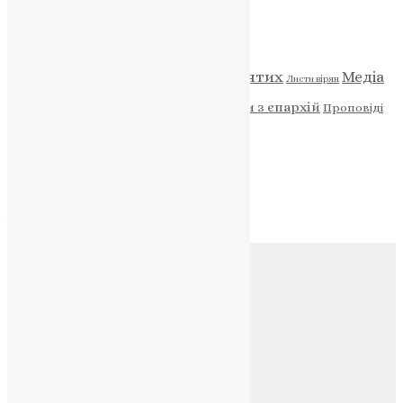
Категорії
Відео
ENG - News
Житія святих
Медіа
Діти
Листи вірян
Новини
Молитва
Новини з єпархій
Проповіді
Фото
Свята
Архів
Архів
Соц.медіа
Контакти
E-mail:
info@uapc.te.ua
Веб-сайт:
https://uapc.te.ua
Головна
Контакти