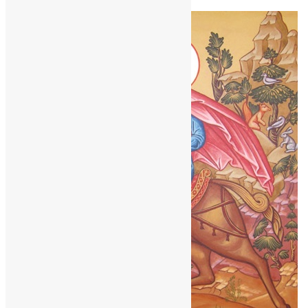
News
,
9 місяців тому
2 хв
читати