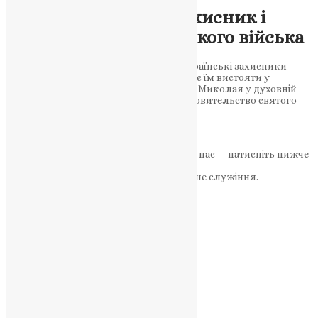
Святий Миколай – захисник і
натхненник українського війська
У молитвах до святителя Миколая українські захисники
знаходять духовну силу, яка допомагає їм вистояти у
найтяжчі моменти війни. Роль святого Миколая у духовній
підтримці захисників України Як покровительство святого
Миколая…
News
,
2 роки тому
3 хв
читати
Якщо маєте можливість, підтримайте нас — натисніть нижче
«Пожертва».
Ваша допомога зміцнює наше служіння.
ПОЖЕРТВА
НАШ ТЕЛЕГРАМ
Категорії