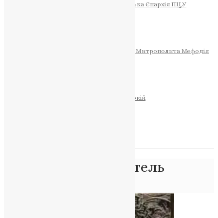
Тернопільсько-Теребовлянська Єпархія ПЦУ
СОБОР РІЗДВА ХРИСТОВОГО
Розклад Богослужінь
Тернопільська Матір Божа
Святині
МИТРОПОЛИТ МЕФОДІЙ
Фонд Пам’яті Блаженнішого Митрополита Мефодія
Історія
ЦЕРКОВНИЙ КАЛЕНДАР
МОЛИТВА
Молитви
ОНЛАЙН ПОСЛУГИ
Записки за здоров’я та за упокій
Запалити свічку
НОВИНИ
Позначка:
покровитель
Головна
>
покровитель