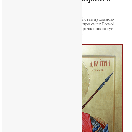
помочі»
Про святого, який віддав життя за віру і став духовною
опорою мільйонів. Чудеса, що свідчать про силу Божої
благодаті 11 листопада Православна Церква вшановує
великомученика Мину — одного з тих…
News
,
9 місяців тому
2 хв
читати