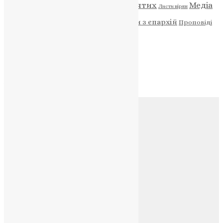
Відео
ENG - News
Житія святих
Медіа
Діти
Листи вірян
Новини
Молитва
Новини з єпархій
Проповіді
Фото
Свята
Архів
Архів
Соц.медіа
Контакти
E-mail:
info@uapc.te.ua
Веб-сайт:
https://uapc.te.ua
Головна
Контакти
Публічна оферта