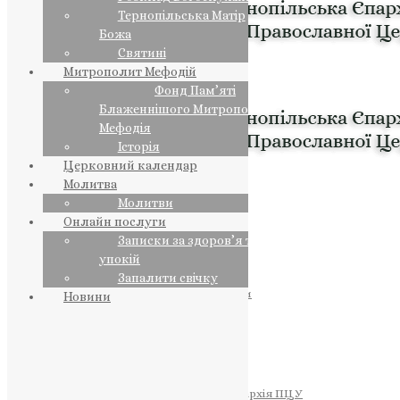
Тернопільська Матір
Божа
Святині
Митрополит Мефодій
Фонд Пам’яті
Блаженнішого Митрополита
Мефодія
Історія
Церковний календар
Молитва
Молитви
Онлайн послуги
Записки за здоров’я та за
упокій
Запалити свічку
ПРЕДСТОЯТЕЛЬ
Православна Церква України
Новини
ПРАВЛЯЧІ АРХІЄРЕЇ
Преосвященний НЕСТОР
Преосвященний ПАВЛО
Преосвященний ТИХОН
ЄПАРХІЇ
Тернопільська Єпархія ПЦУ
Тернопільсько-Бучацька Єпархія ПЦУ