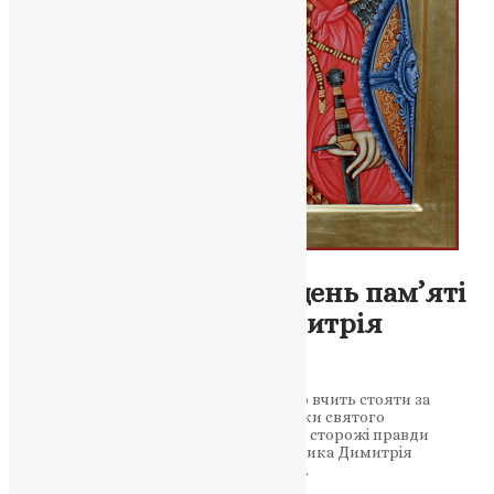
Молитва
,
Новини
,
Фото
Святий воїн правди: день пам’яті
великомученика Димитрія
Солунського
Подвиг святого Димитрія Солунського вчить стояти за
правду навіть перед лицем смерті. Уроки святого
великомученика для тих, хто стоїть на сторожі правди
Духовна пам’ять святого великомученика Димитрія
Солунського. Святий великомученик…