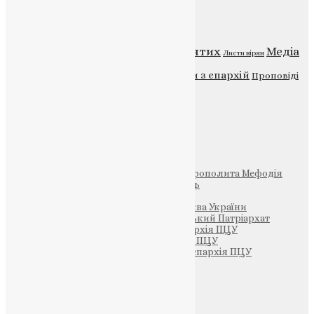
Категорії
Відео
ENG - News
Житія святих
Медіа
Діти
Листи вірян
Новини
Молитва
Новини з єпархій
Проповіді
Фото
Свята
Інші
Фонд Пам’яті Блаженнішого Митрополита Мефодія
Парафія Святих Жон-Мироносиць
Патріархія ПЦУ (УАПЦ)
Офіційна сторінка – Помісна Церква України
Вселенський Константинопольський Патріархат
Тернопільсько-Кременецька єпархія ПЦУ
Тернопільсько-Бучацька єпархія ПЦУ
Тернопільсько-Теребовлянська єпархія ПЦУ
Щедрик – Церковна Лавка
ПОЖЕРТВА
НАШ ТЕЛЕГРАМ