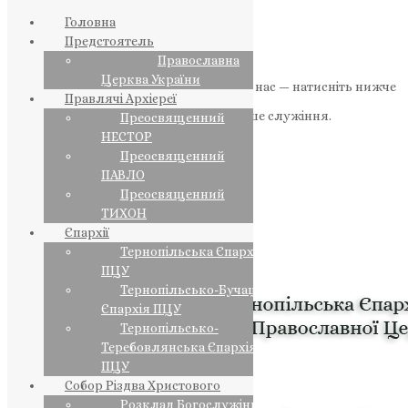
Головна
Предстоятель
Православна
Церква України
Якщо маєте можливість, підтримайте нас — натисніть нижче
Правлячі Архієреї
«Пожертва».
Ваша допомога зміцнює наше служіння.
Преосвященний
НЕСТОР
ПОЖЕРТВА
Преосвященний
ПАВЛО
НАШ ТЕЛЕГРАМ
Преосвященний
ТИХОН
Єпархії
Тернопільська Єпархія
ПЦУ
Тернопільсько-Бучацька
Єпархія ПЦУ
Тернопільсько-
Теребовлянська Єпархія
ПЦУ
Собор Різдва Христового
Розклад Богослужінь