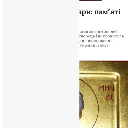
Молитва
,
Новини
,
Фото
Стовп Почаївської Лаври: пам’яті
святого Амфілохія
Вшанування подвижника, який допомагав сотням людей і
переносив гоніння зі смиренням. Чудотворець і покровитель
українського народу У 131-у річницю з дня народження
преподобного Амфілохія Почаївського українці знову
згадують постать, яка…
News
,
8 місяців тому
3 хв
читати