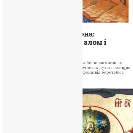
Молитва
,
Новини
,
Фото
Чудеса святого Трифона:
зцілення, боротьба зі злом і
захист віруючих
Святий мученик Трифон ще за життя здійснював численні
чудеса: зцілював хворих, рятував від нечистих духів і захищав
віру в Христа. Легенди про святого Трифона: від боротьби з
демонами до порятунку…
News
,
2 роки тому
3 хв
читати