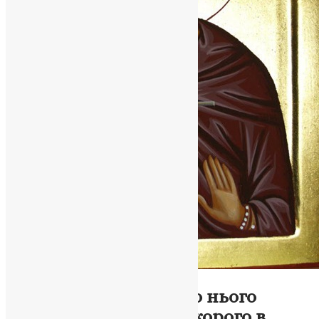
Молитва
,
Новини
,
Фото
Святий Мина: чому до нього
звертаються як до «скорого в