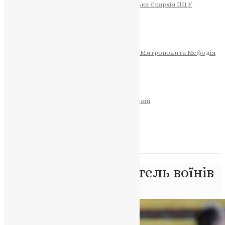
Тернопільсько-Теребовлянська Єпархія ПЦУ
СОБОР РІЗДВА ХРИСТОВОГО
Розклад Богослужінь
Тернопільська Матір Божа
Святині
МИТРОПОЛИТ МЕФОДІЙ
Фонд Пам’яті Блаженнішого Митрополита Мефодія
Історія
ЦЕРКОВНИЙ КАЛЕНДАР
МОЛИТВА
Молитви
ОНЛАЙН ПОСЛУГИ
Записки за здоров’я та за упокій
Запалити свічку
НОВИНИ
Позначка:
покровитель воїнів
Головна
>
покровитель воїнів