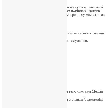
Димитрівська субота – це день, коли ми відчуваємо важливі
слова Ісуса Христа та вшановуємо наших покійних. Святий
старець Паїсій Святогорець нагадує нам про силу молитви за
покійних. Ця традиція має…
News
,
3 роки тому
2 хв
читати
Якщо маєте можливість, підтримайте нас — натисніть нижче
«Пожертва».
Ваша допомога зміцнює наше служіння.
ПОЖЕРТВА
НАШ ТЕЛЕГРАМ
Категорії
Відео
ENG - News
Житія святих
Медіа
Діти
Листи вірян
Новини
Молитва
Новини з єпархій
Проповіді
Фото
Свята