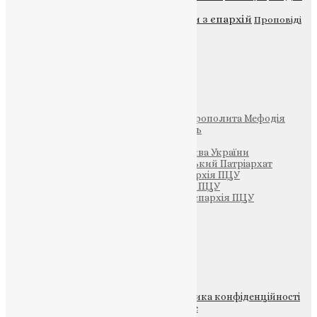
Новини
Молитва
Новини з єпархій
Проповіді
Фото
Свята
Інші
Фонд Пам’яті Блаженнішого Митрополита Мефодія
Парафія Святих Жон-Мироносиць
Патріархія ПЦУ (УАПЦ)
Офіційна сторінка – Помісна Церква України
Вселенський Константинопольський Патріархат
Тернопільсько-Кременецька єпархія ПЦУ
Тернопільсько-Бучацька єпархія ПЦУ
Тернопільсько-Теребовлянська єпархія ПЦУ
Щедрик – Церковна Лавка
ПОЖЕРТВА
НАШ ТЕЛЕГРАМ
© 2015-2026 Всі права захищені.
Політика конфіденційності
файлів та Cookie