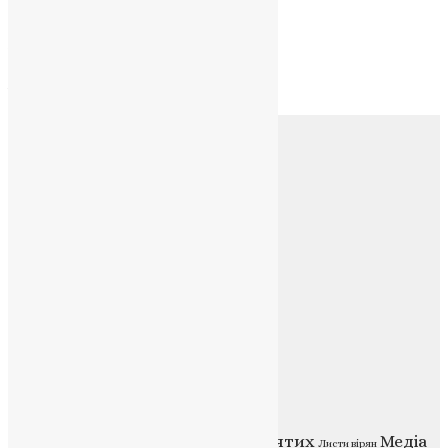
Архів
Архів
Соц.медіа
Контакти
E-mail:
info@uapc.te.ua
Веб-сайт:
https://uapc.te.ua
Головна
Контакти
Публічна оферта
Категорії
Відео
ENG - News
Житія святих
Медіа
Діти
Листи вірян