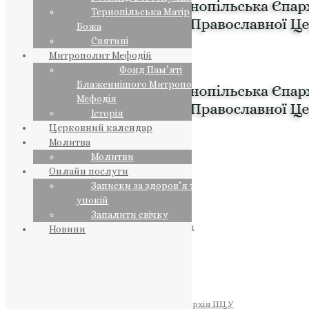
Тернопільська Матір
Божа
Святині
Митрополит Мефодій
Фонд Пам’яті
Блаженнішого Митрополита
Мефодія
Історія
Церковний календар
Молитва
Молитви
Онлайн послуги
Записки за здоров’я та за
упокій
Запалити свічку
ПРЕДСТОЯТЕЛЬ
Православна Церква України
Новини
ПРАВЛЯЧІ АРХІЄРЕЇ
Преосвященний НЕСТОР
Преосвященний ПАВЛО
Преосвященний ТИХОН
ЄПАРХІЇ
Тернопільська Єпархія ПЦУ
Тернопільсько-Бучацька Єпархія ПЦУ