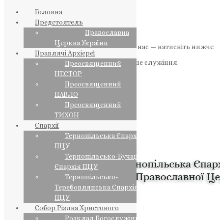
Головна
Предстоятель
Православна
Церква України
Якщо маєте можливість, підтримайте нас — натисніть нижче
Правлячі Архієреї
«Пожертва».
Ваша допомога зміцнює наше служіння.
Преосвященний
НЕСТОР
ПОЖЕРТВА
Преосвященний
ПАВЛО
НАШ ТЕЛЕГРАМ
Преосвященний
ТИХОН
Єпархії
Тернопільська Єпархія
ПЦУ
Тернопільсько-Бучацька
Єпархія ПЦУ
Тернопільсько-
Теребовлянська Єпархія
ПЦУ
Собор Різдва Христового
Розклад Богослужінь