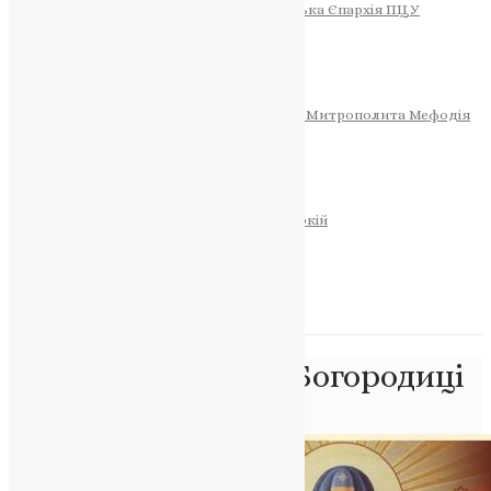
Тернопільсько-Теребовлянська Єпархія ПЦУ
СОБОР РІЗДВА ХРИСТОВОГО
Розклад Богослужінь
Тернопільська Матір Божа
Святині
МИТРОПОЛИТ МЕФОДІЙ
Фонд Пам’яті Блаженнішого Митрополита Мефодія
Історія
ЦЕРКОВНИЙ КАЛЕНДАР
МОЛИТВА
Молитви
ОНЛАЙН ПОСЛУГИ
Записки за здоров’я та за упокій
Запалити свічку
НОВИНИ
Позначка:
Покров Богородиці
Головна
>
Покров Богородиці