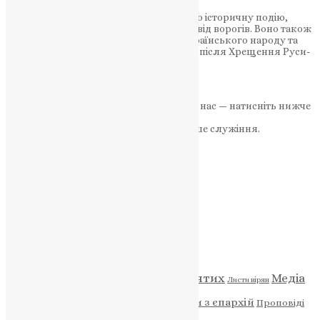
Свято Покрова Богородиці свідчить про історичну подію,
коли Богородиця рятувала Царгород від ворогів. Воно також
має глибоке духовне значення для українського народу та
розповсюдилося на Київську державу після Хрещення Руси-
України….
News
,
3 роки тому
2 хв
читати
Якщо маєте можливість, підтримайте нас — натисніть нижче
«Пожертва».
Ваша допомога зміцнює наше служіння.
ПОЖЕРТВА
НАШ ТЕЛЕГРАМ
Категорії
Відео
ENG - News
Житія святих
Медіа
Діти
Листи вірян
Новини
Молитва
Новини з єпархій
Проповіді