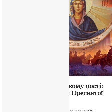
Молитва
,
Новини
,
Фото
Сила молитви у Великому пості:
Україна під Покровом Пресвятої
Богородиці
У час війни та посту українці моляться за захисників і