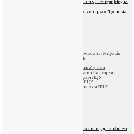
Відео
ENG - News
Житія святих
Медіа
Діти
Листи вірян
Новини
Молитва
Новини з єпархій
Проповіді
Фото
Свята
Інші
Фонд Пам’яті Блаженнішого Митрополита Мефодія
Парафія Святих Жон-Мироносиць
Патріархія ПЦУ (УАПЦ)
Офіційна сторінка – Помісна Церква України
Вселенський Константинопольський Патріархат
Тернопільсько-Кременецька єпархія ПЦУ
Тернопільсько-Бучацька єпархія ПЦУ
Тернопільсько-Теребовлянська єпархія ПЦУ
Щедрик – Церковна Лавка
ПОЖЕРТВА
НАШ ТЕЛЕГРАМ
© 2015-2026 Всі права захищені.
Політика конфіденційності
файлів та Cookie