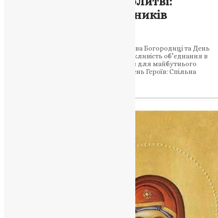
Об’єднані в Святій Молитві:
Покров та День захисників
України
Стаття відзначає особливе свято Покрова Богородиці та День
захисників України, підкреслюючи важливість об’єднання в
молитві та вшануванні полеглих Героїв для майбутнього
України. Свято Покрова Богородиці і День Героїв: Спільна
молитва…
News
,
3 роки тому
1 хв
читати