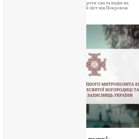
торжество правди. Молитва як зброя проти зла та надія на
перемогу Молитва за Україну у Великий піст під Покровом
Богородиці…
News
,
1 рік тому
4 хв
читати
Відео
,
Новини
,
Свята