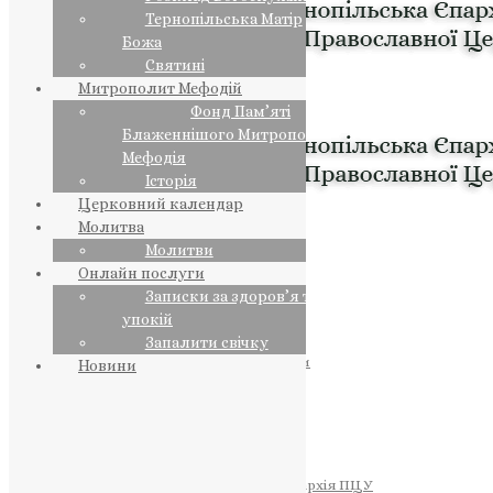
Тернопільська Матір
Божа
Святині
Митрополит Мефодій
Фонд Пам’яті
Блаженнішого Митрополита
Мефодія
Історія
Церковний календар
Молитва
Молитви
Онлайн послуги
Записки за здоров’я та за
упокій
Запалити свічку
ПРЕДСТОЯТЕЛЬ
Православна Церква України
Новини
ПРАВЛЯЧІ АРХІЄРЕЇ
Преосвященний НЕСТОР
Преосвященний ПАВЛО
Преосвященний ТИХОН
ЄПАРХІЇ
Тернопільська Єпархія ПЦУ
Тернопільсько-Бучацька Єпархія ПЦУ