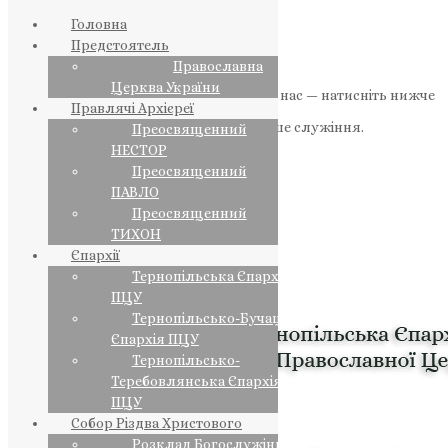
Головна
Предстоятель
Православна
Церква України
Якщо маєте можливість, підтримайте нас — натисніть нижче
Правлячі Архієреї
«Пожертва».
Ваша допомога зміцнює наше служіння.
Преосвященний
НЕСТОР
ПОЖЕРТВА
Преосвященний
ПАВЛО
НАШ ТЕЛЕГРАМ
Преосвященний
ТИХОН
Єпархії
Тернопільська Єпархія
ПЦУ
Тернопільсько-Бучацька
Єпархія ПЦУ
Тернопільсько-
Теребовлянська Єпархія
ПЦУ
Собор Різдва Христового
Розклад Богослужінь