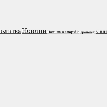
Новини
олитва
Свя
Новини з єпархій
Проповіді