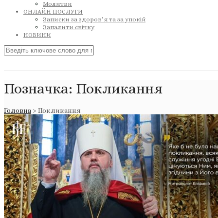
Молитви
ОНЛАЙН ПОСЛУГИ
Записки за здоров’я та за упокій
Запалити свічку
НОВИНИ
Позначка:
Покликання
Головна
>
Покликання