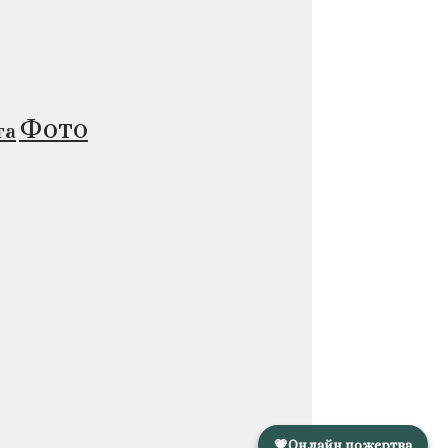
Фото
та
💗
Онлайн пожертва