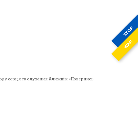
STOP
WAR
ободу серця та служіння ближнім «Повернись