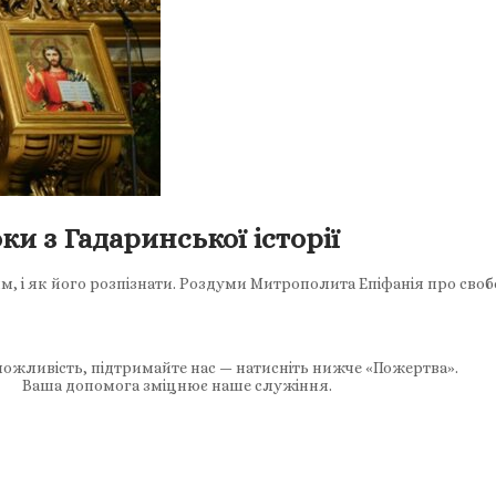
и з Гадаринської історії
ям, і як його розпізнати. Роздуми Митрополита Епіфанія про св
ожливість, підтримайте нас — натисніть нижче «Пожертва».
Ваша допомога зміцнює наше служіння.