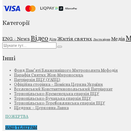
Категорії
М
Відео
ENG - News
Житія святих
Медіа
Діти
Листи вірян
Інші
Фонд Пам’яті Блаженнішого Митрополита Мефодія
Парафія Святих Жон-Мироносиць
Патріархія ПЦУ (УАПЦ)
Офіційна сторінка – Помісна Церква України
Вселенський Константинопольський Патріархат
Тернопільсько-Кременецька єпархія ПЦУ
Тернопільсько-Бучацька єпархія ПЦУ
Тернопільсько-Теребовлянська єпархія ПЦУ
Щедрик – Церковна Лавка
ПОЖЕРТВА
НАШ ТЕЛЕГРАМ