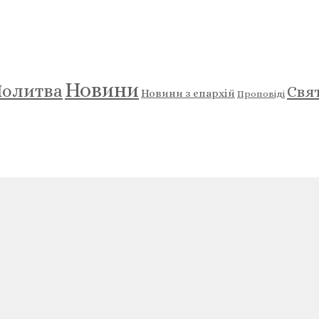
Новини
олитва
Свя
Новини з єпархій
Проповіді