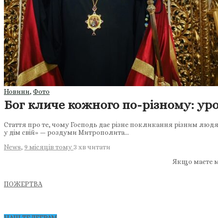
Новини
,
Фото
Бог кличе кожного по-різному: урок
Стаття про те, чому Господь дає різне покликання різним люд
у дім свій» — роздуми Митрополита…
News
,
9 місяців тому
3 хв
читати
Якщо маєте м
ПОЖЕРТВА