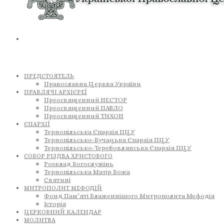
ПРЕДСТОЯТЕЛЬ
Православна Церква України
ПРАВЛЯЧІ АРХІЄРЕЇ
Преосвященний НЕСТОР
Преосвященний ПАВЛО
Преосвященний ТИХОН
ЄПАРХІЇ
Тернопільська Єпархія ПЦУ
Тернопільсько-Бучацька Єпархія ПЦУ
Тернопільсько-Теребовлянська Єпархія ПЦУ
СОБОР РІЗДВА ХРИСТОВОГО
Розклад Богослужінь
Тернопільська Матір Божа
Святині
МИТРОПОЛИТ МЕФОДІЙ
Фонд Пам’яті Блаженнішого Митрополита Мефодія
Історія
ЦЕРКОВНИЙ КАЛЕНДАР
МОЛИТВА