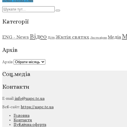
НАШ ТЕЛЕГРАМ
Категорії
М
Відео
ENG - News
Житія святих
Медіа
Діти
Листи вірян
Архів
Архів
Соц.медіа
Контакти
E-mail:
info@uapc.te.ua
Веб-сайт:
https://uapc.te.ua
Головна
Контакти
Публічна оферта