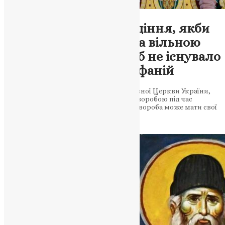
Новини
Якби не було гріхопадіння, якби
людська природа була вільною
від дії зла – то і хвороб не існувало
би, – Митрополит Епіфаній
Митрополит Епіфаній, глава Православної Церкви України,
звернув увагу на зв’язок між гріхом і хворобою під час
недільної проповіді. Він зазначив, що хвороба може мати свої
корені у гріхопадінні і порушенні…
News
,
3 роки тому
8 хв
читати