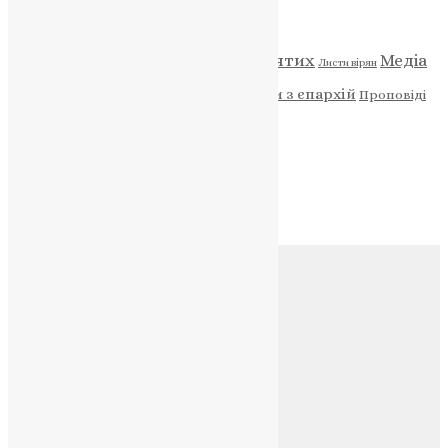
Категорії
Відео
ENG - News
Житія святих
Медіа
Діти
Листи вірян
Новини
Молитва
Новини з єпархій
Проповіді
Фото
Свята
Архів
Архів
Соц.медіа
Контакти
E-mail:
info@uapc.te.ua
Веб-сайт:
https://uapc.te.ua
Головна
Контакти
Публічна оферта