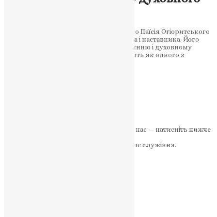
наставника
12 липня вшановується пам’ять святого Паїсія Огіоритського
– видатного духовного вчителя, монаха і наставника. Його
життя було присвячене молитві, покаянню і духовному
наставництву. Святого Паїсія відзначають як одного з
найбільш…
News
,
3 роки тому
2 хв
читати
1
2
3
Далі
Якщо маєте можливість, підтримайте нас — натисніть нижче
«Пожертва».
Ваша допомога зміцнює наше служіння.
ПОЖЕРТВА
НАШ ТЕЛЕГРАМ