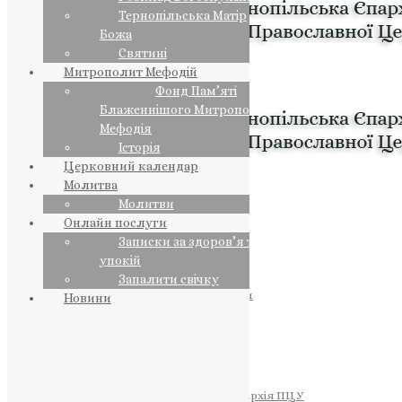
Тернопільська Матір
Божа
Святині
Митрополит Мефодій
Фонд Пам’яті
Блаженнішого Митрополита
Мефодія
Історія
Церковний календар
Молитва
Молитви
Онлайн послуги
Записки за здоров’я та за
упокій
Запалити свічку
ПРЕДСТОЯТЕЛЬ
Православна Церква України
Новини
ПРАВЛЯЧІ АРХІЄРЕЇ
Преосвященний НЕСТОР
Преосвященний ПАВЛО
Преосвященний ТИХОН
ЄПАРХІЇ
Тернопільська Єпархія ПЦУ
Тернопільсько-Бучацька Єпархія ПЦУ