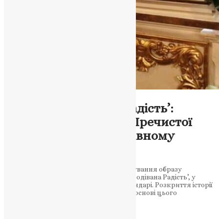
Молитва
Свято ‘Несподівана Радість’:
Вшанування образу Пречистої
Діви Марії в православному
календарі
Докладний розгляд святкового вшанування образу
Пречистої Діви Марії, відомого як ‘Несподівана Радість’, у
православному християнському календарі. Розкриття історії
написання ікони та чуда, що лежить в основі цього
святкового обряду. Історія…
News
,
3 роки тому
4 хв
читати