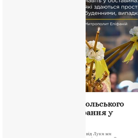
Новини
Покликання до апостольського
служіння: Віра та обрання у
Євангелії
У цієї недільного проповіді з Євангелія від Луки ми