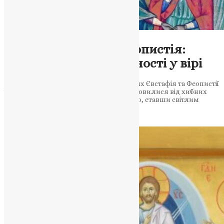
Новини
Святий Євстафій і Феопистія:
Світлий приклад ревності у вірі
У цій статті розглядається історія святих Євстафія та Феопистії
і їхніх синів, Феопіста та Агапія, які відмовилися від хибних
переконань та прийняли християнство, ставши світлим
прикладом віри та покаяння. Їхні…
News
,
3 роки тому
2 хв
читати