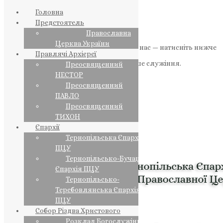
Головна
Предстоятель
Православна
Церква України
Якщо маєте можливість, підтримайте нас — натисніть нижче
Правлячі Архієреї
«Пожертва».
Ваша допомога зміцнює наше служіння.
Преосвященний
НЕСТОР
ПОЖЕРТВА
Преосвященний
ПАВЛО
НАШ ТЕЛЕГРАМ
Преосвященний
ТИХОН
Єпархії
Тернопільська Єпархія
ПЦУ
Тернопільсько-Бучацька
Єпархія ПЦУ
Тернопільсько-
Теребовлянська Єпархія
ПЦУ
Собор Різдва Христового
Розклад Богослужінь