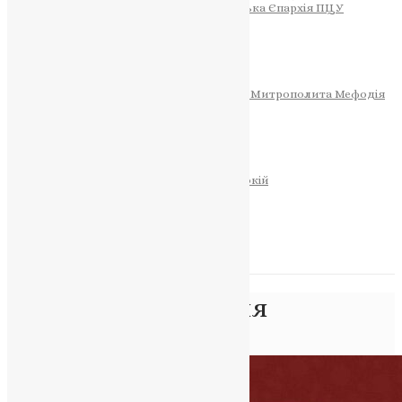
Тернопільсько-Теребовлянська Єпархія ПЦУ
СОБОР РІЗДВА ХРИСТОВОГО
Розклад Богослужінь
Тернопільська Матір Божа
Святині
МИТРОПОЛИТ МЕФОДІЙ
Фонд Пам’яті Блаженнішого Митрополита Мефодія
Історія
ЦЕРКОВНИЙ КАЛЕНДАР
МОЛИТВА
Молитви
ОНЛАЙН ПОСЛУГИ
Записки за здоров’я та за упокій
Запалити свічку
НОВИНИ
Позначка:
Покаяння
Головна
>
Покаяння