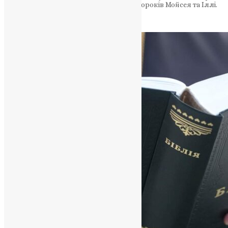
яка супроводжувалася з’явленням пророків Мойсея та Іллі.
Ця подія відзначається 6 серпня (19…
News
,
3 роки тому
3 хв
читати