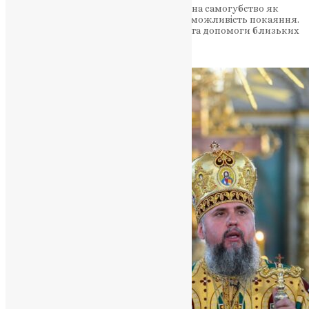
У статті розглядається погляд Церкви на самогубство як
важкий гріх, порушення Божої волі та можливість покаяння.
Текст відзначає важливість підтримки та допомоги близьких
у тяжкі часи, а також підкреслює, що…
News
,
3 роки тому
2 хв
читати