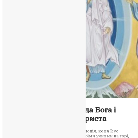
Молитва
Преображення Господа Бога і
Спаса нашого Іісуса Христа
Преображення Господа Ісуса Христа — подія, коли Ісус
з’явився у божественній славі перед своїми учнями на горі,