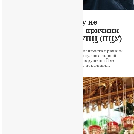
Новини
Таїнство Сповіді: Чому не
потрібно пояснювати причини
гріхів – Роз’яснення УПЦ (ПЦУ)
Стаття розглядає питання, чи варто пояснювати причини
гріхів під час сповіді. УПЦ (ПЦУ) наголошує на основній
першопричині – віддаленні від Бога та порушенні Його
законів. Сповідь розглядається як вияв покаяння,…
News
,
2 роки тому
3 хв
читати