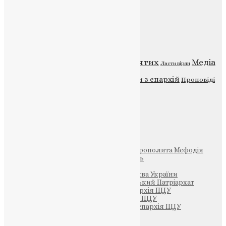
Категорії
Відео
ENG - News
Житія святих
Медіа
Діти
Листи вірян
Новини
Молитва
Новини з єпархій
Проповіді
Фото
Свята
Інші
Фонд Пам’яті Блаженнішого Митрополита Мефодія
Парафія Святих Жон-Мироносиць
Патріархія ПЦУ (УАПЦ)
Офіційна сторінка – Помісна Церква України
Вселенський Константинопольський Патріархат
Тернопільсько-Кременецька єпархія ПЦУ
Тернопільсько-Бучацька єпархія ПЦУ
Тернопільсько-Теребовлянська єпархія ПЦУ
Щедрик – Церковна Лавка