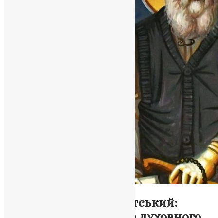
Новини
Святий Паїсій Огіоритський:
Спогади про великого духовного