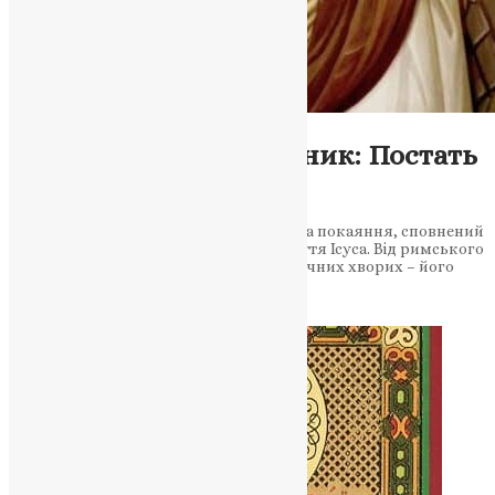
Молитва
Мученик Лонгин Сотник: Постать
віри та покаяння
Святий Лонгин Сотник – символ віри та покаяння, сповнений
різноманітними дивами під час розп’яття Ісуса. Від римського
солдата до мученика та покровителя очних хворих – його
життя та доля вражають…
News
,
3 роки тому
3 хв
читати