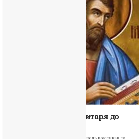
Молитва
,
Новини
,
Фото
Святий Матфей: від митаря до
апостола Христа
Святий Матфей був митарем, якого Господь покликав до