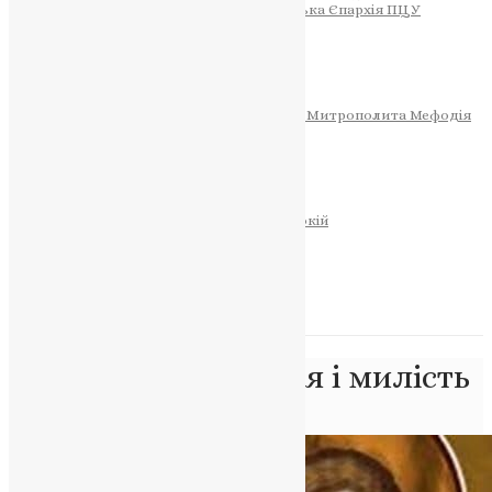
Тернопільсько-Теребовлянська Єпархія ПЦУ
СОБОР РІЗДВА ХРИСТОВОГО
Розклад Богослужінь
Тернопільська Матір Божа
Святині
МИТРОПОЛИТ МЕФОДІЙ
Фонд Пам’яті Блаженнішого Митрополита Мефодія
Історія
ЦЕРКОВНИЙ КАЛЕНДАР
МОЛИТВА
Молитви
ОНЛАЙН ПОСЛУГИ
Записки за здоров’я та за упокій
Запалити свічку
НОВИНИ
Позначка:
покаяння і милість
Головна
>
покаяння і милість