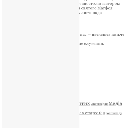
служіння. Він став одним із дванадцяти апостолів і автором
першого Євангелія. Життя та служіння святого Матфея:
покликання, навернення, проповідь 16 листопада
православні…
News
,
2 роки тому
2 хв
читати
Якщо маєте можливість, підтримайте нас — натисніть нижче
«Пожертва».
Ваша допомога зміцнює наше служіння.
ПОЖЕРТВА
НАШ ТЕЛЕГРАМ
Категорії
Відео
ENG - News
Житія святих
Медіа
Діти
Листи вірян
Новини
Молитва
Новини з єпархій
Проповіді
Фото
Свята