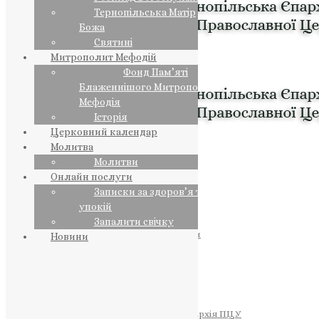
Тернопільська Матір
Божа
Святині
Митрополит Мефодій
Фонд Пам’яті
Блаженнішого Митрополита
Мефодія
Історія
Церковний календар
Молитва
Молитви
Онлайн послуги
Записки за здоров’я та за
упокій
Запалити свічку
ПРЕДСТОЯТЕЛЬ
Православна Церква України
Новини
ПРАВЛЯЧІ АРХІЄРЕЇ
Преосвященний НЕСТОР
Преосвященний ПАВЛО
Преосвященний ТИХОН
ЄПАРХІЇ
Тернопільська Єпархія ПЦУ
Тернопільсько-Бучацька Єпархія ПЦУ