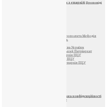
Новини
Молитва
Новини з єпархій
Проповіді
Фото
Свята
Інші
Фонд Пам’яті Блаженнішого Митрополита Мефодія
Парафія Святих Жон-Мироносиць
Патріархія ПЦУ (УАПЦ)
Офіційна сторінка – Помісна Церква України
Вселенський Константинопольський Патріархат
Тернопільсько-Кременецька єпархія ПЦУ
Тернопільсько-Бучацька єпархія ПЦУ
Тернопільсько-Теребовлянська єпархія ПЦУ
Щедрик – Церковна Лавка
ПОЖЕРТВА
НАШ ТЕЛЕГРАМ
© 2015-2026 Всі права захищені.
Політика конфіденційності
файлів та Cookie