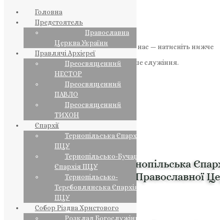
Головна
Предстоятель
Православна
Церква України
Якщо маєте можливість, підтримайте нас — натисніть нижче
Правлячі Архієреї
«Пожертва».
Ваша допомога зміцнює наше служіння.
Преосвященний
НЕСТОР
ПОЖЕРТВА
Преосвященний
ПАВЛО
НАШ ТЕЛЕГРАМ
Преосвященний
ТИХОН
Єпархії
Тернопільська Єпархія
ПЦУ
Тернопільсько-Бучацька
Єпархія ПЦУ
Тернопільсько-
Теребовлянська Єпархія
ПЦУ
Собор Різдва Христового
Розклад Богослужінь