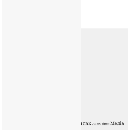
Архів
Архів
Соц.медіа
Контакти
E-mail:
info@uapc.te.ua
Веб-сайт:
https://uapc.te.ua
Головна
Контакти
Публічна оферта
Категорії
Відео
ENG - News
Житія святих
Медіа
Діти
Листи вірян