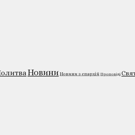
Новини
олитва
Свя
Новини з єпархій
Проповіді