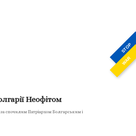
STOP
WAR
олгарії Неофітом
х за спочилим Патріархом Болгарським і