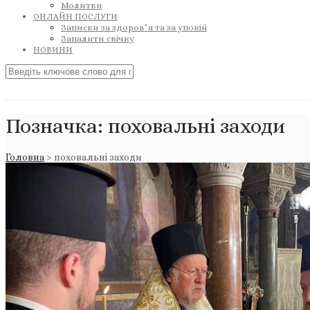
Молитви
ОНЛАЙН ПОСЛУГИ
Записки за здоров’я та за упокій
Запалити свічку
НОВИНИ
Позначка:
поховальні заходи
Головна
>
поховальні заходи