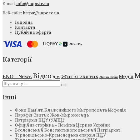
E-mail:
info@uapc.te.ua
Веб-сайт:
https://uapc.te.ua
Головна
Контакти
Публічна оферта
Категорії
М
Відео
ENG - News
Житія святих
Медіа
Діти
Листи вірян
Інші
Фонд Пам’яті Блаженнішого Митрополита Мефодія
Парафія Святих Жон-Мироносиць
Патріархія ПЦУ (УАПЦ)
Офіційна сторінка – Помісна Церква України
Вселенський Константинопольський Патріархат
Тернопільсько-Кременецька єпархія ПЦУ