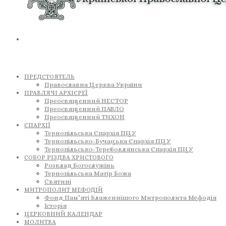
ПРЕДСТОЯТЕЛЬ
Православна Церква України
ПРАВЛЯЧІ АРХІЄРЕЇ
Преосвященний НЕСТОР
Преосвященний ПАВЛО
Преосвященний ТИХОН
ЄПАРХІЇ
Тернопільська Єпархія ПЦУ
Тернопільсько-Бучацька Єпархія ПЦУ
Тернопільсько-Теребовлянська Єпархія ПЦУ
СОБОР РІЗДВА ХРИСТОВОГО
Розклад Богослужінь
Тернопільська Матір Божа
Святині
МИТРОПОЛИТ МЕФОДІЙ
Фонд Пам’яті Блаженнішого Митрополита Мефодія
Історія
ЦЕРКОВНИЙ КАЛЕНДАР
МОЛИТВА