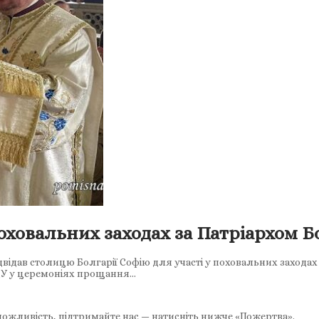
ховальних заходах за Патріархом Б
двідав столицю Болгарії Софію для участі у поховальних захода
ЦУ у церемоніях прощання…
ожливість, підтримайте нас — натисніть нижче «Пожертва».