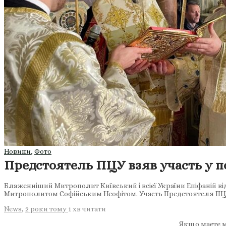
Новини
,
Фото
Предстоятель ПЦУ взяв участь у по
Блаженніший Митрополит Київський і всієї України Епіфаній ві
Митрополитом Софійським Неофітом. Участь Предстоятеля П
News
,
2 роки тому
1 хв
читати
Якщо маєте м