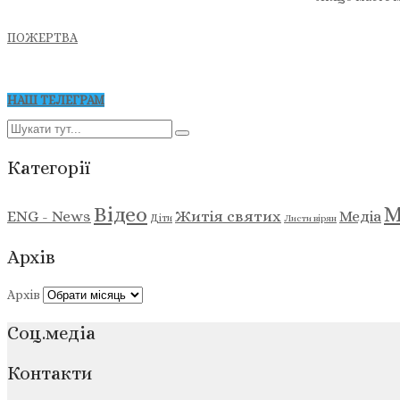
ПОЖЕРТВА
НАШ ТЕЛЕГРАМ
Категорії
М
Відео
ENG - News
Житія святих
Медіа
Діти
Листи вірян
Архів
Архів
Соц.медіа
Контакти