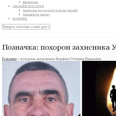
Молитви
ОНЛАЙН ПОСЛУГИ
Записки за здоров’я та за упокій
Запалити свічку
НОВИНИ
Позначка:
похорон захисника 
Головна
>
похорон захисника України Степана Паньківа