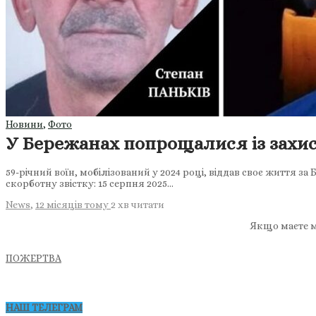
Новини
,
Фото
У Бережанах попрощалися із захи
59-річний воїн, мобілізований у 2024 році, віддав своє життя з
скорботну звістку: 15 серпня 2025…
News
,
12 місяців тому
2 хв
читати
Якщо маєте м
ПОЖЕРТВА
НАШ ТЕЛЕГРАМ