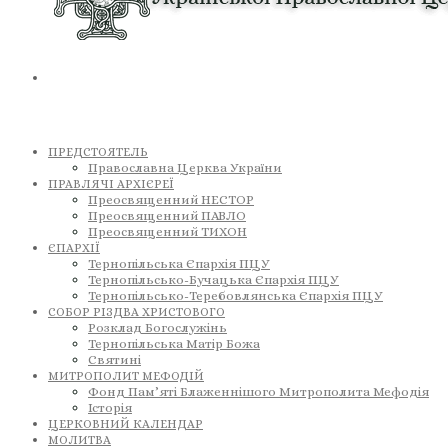
ПРЕДСТОЯТЕЛЬ
Православна Церква України
ПРАВЛЯЧІ АРХІЄРЕЇ
Преосвященний НЕСТОР
Преосвященний ПАВЛО
Преосвященний ТИХОН
ЄПАРХІЇ
Тернопільська Єпархія ПЦУ
Тернопільсько-Бучацька Єпархія ПЦУ
Тернопільсько-Теребовлянська Єпархія ПЦУ
СОБОР РІЗДВА ХРИСТОВОГО
Розклад Богослужінь
Тернопільська Матір Божа
Святині
МИТРОПОЛИТ МЕФОДІЙ
Фонд Пам’яті Блаженнішого Митрополита Мефодія
Історія
ЦЕРКОВНИЙ КАЛЕНДАР
МОЛИТВА