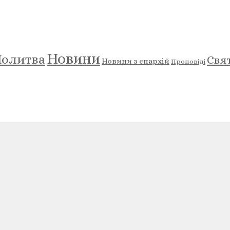
Новини
олитва
Свя
Новини з єпархій
Проповіді