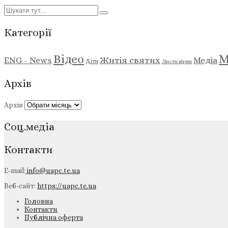
Категорії
М
Відео
ENG - News
Житія святих
Медіа
Діти
Листи вірян
Архів
Архів
Соц.медіа
Контакти
E-mail:
info@uapc.te.ua
Веб-сайт:
https://uapc.te.ua
Головна
Контакти
Публічна оферта