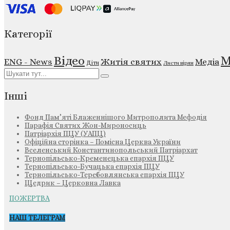
Категорії
М
Відео
ENG - News
Житія святих
Медіа
Діти
Листи вірян
Інші
Фонд Пам’яті Блаженнішого Митрополита Мефодія
Парафія Святих Жон-Мироносиць
Патріархія ПЦУ (УАПЦ)
Офіційна сторінка – Помісна Церква України
Вселенський Константинопольський Патріархат
Тернопільсько-Кременецька єпархія ПЦУ
Тернопільсько-Бучацька єпархія ПЦУ
Тернопільсько-Теребовлянська єпархія ПЦУ
Щедрик – Церковна Лавка
ПОЖЕРТВА
НАШ ТЕЛЕГРАМ