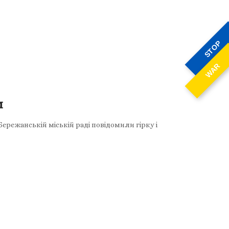
STOP
WAR
м
 Бережанській міській раді повідомили гірку і