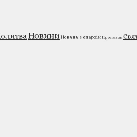
Новини
олитва
Свя
Новини з єпархій
Проповіді