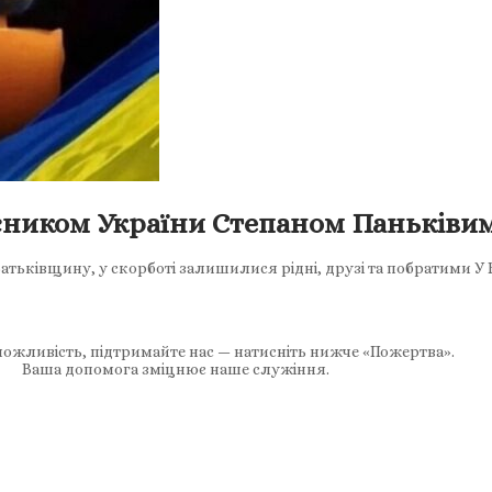
сником України Степаном Паньківи
а Батьківщину, у скорботі залишилися рідні, друзі та побратими У
ожливість, підтримайте нас — натисніть нижче «Пожертва».
Ваша допомога зміцнює наше служіння.