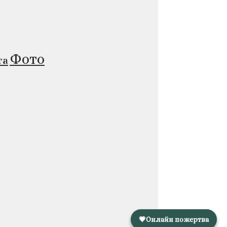
Фото
та
💗
Онлайн пожертва