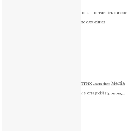
News
,
2 роки тому
2 хв
читати
Якщо маєте можливість, підтримайте нас — натисніть нижче
«Пожертва».
Ваша допомога зміцнює наше служіння.
ПОЖЕРТВА
НАШ ТЕЛЕГРАМ
Категорії
Відео
ENG - News
Житія святих
Медіа
Діти
Листи вірян
Новини
Молитва
Новини з єпархій
Проповіді
Фото
Свята
Архів
Архів