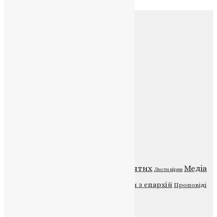
Соц.медіа
Контакти
E-mail:
info@uapc.te.ua
Веб-сайт:
https://uapc.te.ua
Головна
Контакти
Публічна оферта
Категорії
Відео
ENG - News
Житія святих
Медіа
Діти
Листи вірян
Новини
Молитва
Новини з єпархій
Проповіді
Фото
Свята