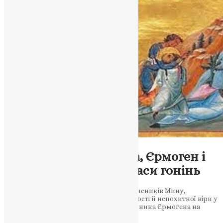
Молитва
,
Новини
,
Фото
Святі мученики Мина, Єрмоген і
Євграф: герої віри у часи гонінь
10 грудня Церква вшановує святих мучеників Мину,
Єрмогена та Євграфа — символи мужності й непохитної віри у
Христа. Як святий Мина надихнув язичника Єрмогена на
шлях до Христа Святі мученики…