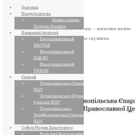
Головна
Предстоятель
Православна
Церква України
Якщо маєте можливість, підтримайте нас — натисніть нижче
Правлячі Архієреї
«Пожертва».
Ваша допомога зміцнює наше служіння.
Преосвященний
НЕСТОР
ПОЖЕРТВА
Преосвященний
ПАВЛО
НАШ ТЕЛЕГРАМ
Преосвященний
ТИХОН
Єпархії
Тернопільська Єпархія
ПЦУ
Тернопільсько-Бучацька
Єпархія ПЦУ
Тернопільсько-
Теребовлянська Єпархія
ПЦУ
Собор Різдва Христового
Розклад Богослужінь