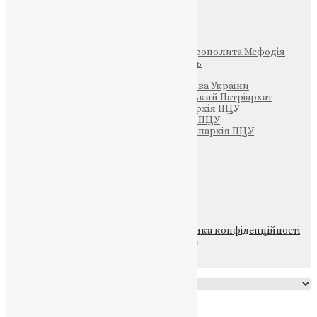
Інші
Фонд Пам’яті Блаженнішого Митрополита Мефодія
Парафія Святих Жон-Мироносиць
Патріархія ПЦУ (УАПЦ)
Офіційна сторінка – Помісна Церква України
Вселенський Константинопольський Патріархат
Тернопільсько-Кременецька єпархія ПЦУ
Тернопільсько-Бучацька єпархія ПЦУ
Тернопільсько-Теребовлянська єпархія ПЦУ
Щедрик – Церковна Лавка
ПОЖЕРТВА
НАШ ТЕЛЕГРАМ
© 2015-2026 Всі права захищені.
Політика конфіденційності
файлів та Cookie
Powered by
Translate