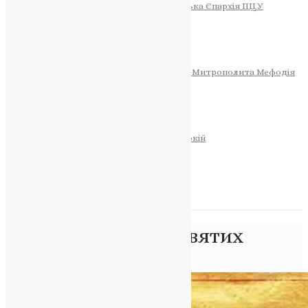
Тернопільсько-Теребовлянська Єпархія ПЦУ
СОБОР РІЗДВА ХРИСТОВОГО
Розклад Богослужінь
Тернопільська Матір Божа
Святині
МИТРОПОЛИТ МЕФОДІЙ
Фонд Пам’яті Блаженнішого Митрополита Мефодія
Історія
ЦЕРКОВНИЙ КАЛЕНДАР
МОЛИТВА
Молитви
ОНЛАЙН ПОСЛУГИ
Записки за здоров’я та за упокій
Запалити свічку
НОВИНИ
Позначка:
подвиг святих
Головна
>
подвиг святих