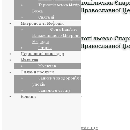
Тернопільська Матір
Божа
Святині
Митрополит Мефодій
Фонд Пам’яті
Блаженнішого Митрополита
Мефодія
Історія
Церковний календар
Молитва
Молитви
Онлайн послуги
Записки за здоров’я та за
упокій
Запалити свічку
ПРЕДСТОЯТЕЛЬ
Православна Церква України
Новини
ПРАВЛЯЧІ АРХІЄРЕЇ
Преосвященний НЕСТОР
Преосвященний ПАВЛО
Преосвященний ТИХОН
ЄПАРХІЇ
Тернопільська Єпархія ПЦУ
Тернопільсько-Бучацька Єпархія ПЦУ