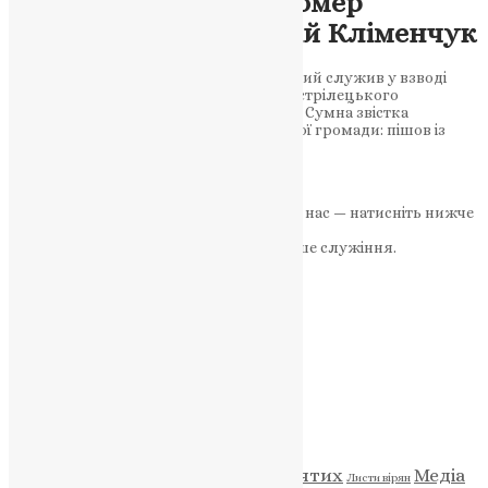
захисника України: помер
старший солдат Сергій Кліменчук
54-річний воїн із села Старий Почаїв, який служив у взводі
матеріально-технічного забезпечення стрілецького
батальйону, помер у столичній лікарні Сумна звістка
надійшла до Почаївської територіальної громади: пішов із
життя мешканець села…
News
,
5 місяців тому
2 хв
читати
Якщо маєте можливість, підтримайте нас — натисніть нижче
«Пожертва».
Ваша допомога зміцнює наше служіння.
ПОЖЕРТВА
НАШ ТЕЛЕГРАМ
Категорії
Відео
ENG - News
Житія святих
Медіа
Діти
Листи вірян