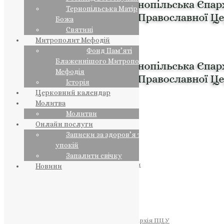
Тернопільська Матір
Божа
Святині
Митрополит Мефодій
Фонд Пам’яті
Блаженнішого Митрополита
Мефодія
Історія
Церковний календар
Молитва
Молитви
Онлайн послуги
Записки за здоров’я та за
упокій
Запалити свічку
ПРЕДСТОЯТЕЛЬ
Православна Церква України
Новини
ПРАВЛЯЧІ АРХІЄРЕЇ
Преосвященний НЕСТОР
Преосвященний ПАВЛО
Преосвященний ТИХОН
ЄПАРХІЇ
Тернопільська Єпархія ПЦУ
Тернопільсько-Бучацька Єпархія ПЦУ