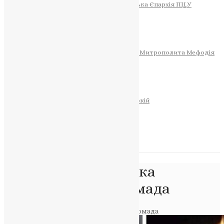
Тернопільсько-Теребовлянська Єпархія ПЦУ
СОБОР РІЗДВА ХРИСТОВОГО
Розклад Богослужінь
Тернопільська Матір Божа
Святині
МИТРОПОЛИТ МЕФОДІЙ
Фонд Пам’яті Блаженнішого Митрополита Мефодія
Історія
ЦЕРКОВНИЙ КАЛЕНДАР
МОЛИТВА
Молитви
ОНЛАЙН ПОСЛУГИ
Записки за здоров’я та за упокій
Запалити свічку
НОВИНИ
Позначка:
Почаївська
територіальна громада
Головна
>
Почаївська територіальна громада