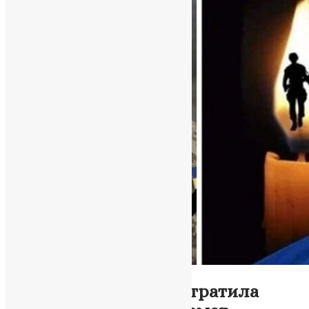
Новини
,
Фото
Почаївська громада втратила