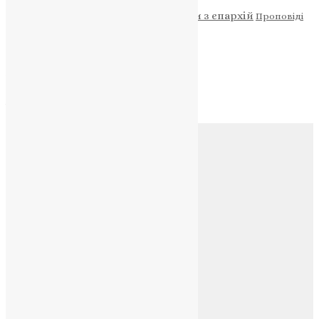
Новини
Молитва
Новини з єпархій
Проповіді
Фото
Свята
Архів
Архів
Соц.медіа
Контакти
E-mail:
info@uapc.te.ua
Веб-сайт:
https://uapc.te.ua
Головна
Контакти
Публічна оферта