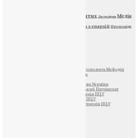
Категорії
Відео
ENG - News
Житія святих
Медіа
Діти
Листи вірян
Новини
Молитва
Новини з єпархій
Проповіді
Фото
Свята
Інші
Фонд Пам’яті Блаженнішого Митрополита Мефодія
Парафія Святих Жон-Мироносиць
Патріархія ПЦУ (УАПЦ)
Офіційна сторінка – Помісна Церква України
Вселенський Константинопольський Патріархат
Тернопільсько-Кременецька єпархія ПЦУ
Тернопільсько-Бучацька єпархія ПЦУ
Тернопільсько-Теребовлянська єпархія ПЦУ
Щедрик – Церковна Лавка
ПОЖЕРТВА
НАШ ТЕЛЕГРАМ