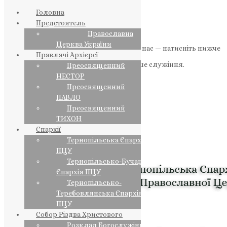
Головна
Предстоятель
Православна
Церква України
Якщо маєте можливість, підтримайте нас — натисніть нижче
Правлячі Архієреї
«Пожертва».
Ваша допомога зміцнює наше служіння.
Преосвященний
НЕСТОР
ПОЖЕРТВА
Преосвященний
ПАВЛО
НАШ ТЕЛЕГРАМ
Преосвященний
ТИХОН
Єпархії
Тернопільська Єпархія
ПЦУ
Тернопільсько-Бучацька
Єпархія ПЦУ
Тернопільсько-
Теребовлянська Єпархія
ПЦУ
Собор Різдва Христового
Розклад Богослужінь