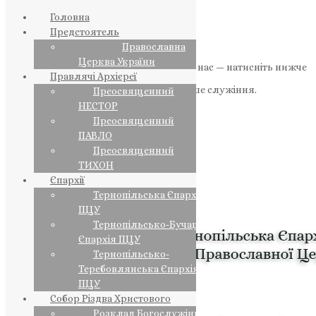
Головна
Предстоятель
Православна
Церква України
Якщо маєте можливість, підтримайте нас — натисніть нижче
Правлячі Архієреї
«Пожертва».
Ваша допомога зміцнює наше служіння.
Преосвященний
НЕСТОР
ПОЖЕРТВА
Преосвященний
ПАВЛО
НАШ ТЕЛЕГРАМ
Преосвященний
ТИХОН
Єпархії
Тернопільська Єпархія
ПЦУ
Тернопільсько-Бучацька
Єпархія ПЦУ
Тернопільсько-
Теребовлянська Єпархія
ПЦУ
Собор Різдва Христового
Розклад Богослужінь