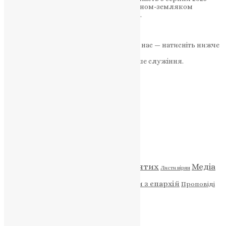
року Бережанщина попрощалася з воїном-земляком
Миколою Косюком: Захисник України…
News
,
1 рік тому
3 хв
читати
Якщо маєте можливість, підтримайте нас — натисніть нижче
«Пожертва».
Ваша допомога зміцнює наше служіння.
ПОЖЕРТВА
НАШ ТЕЛЕГРАМ
Категорії
Відео
ENG - News
Житія святих
Медіа
Діти
Листи вірян
Новини
Молитва
Новини з єпархій
Проповіді
Фото
Свята
Архів