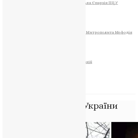
Тернопільсько-Теребовлянська Єпархія ПЦУ
СОБОР РІЗДВА ХРИСТОВОГО
Розклад Богослужінь
Тернопільська Матір Божа
Святині
МИТРОПОЛИТ МЕФОДІЙ
Фонд Пам’яті Блаженнішого Митрополита Мефодія
Історія
ЦЕРКОВНИЙ КАЛЕНДАР
МОЛИТВА
Молитви
ОНЛАЙН ПОСЛУГИ
Записки за здоров’я та за упокій
Запалити свічку
НОВИНИ
Позначка:
патріот України
Головна
>
патріот України