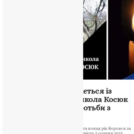
Новини
,
Фото
Бережанщина прощається із
земляком-героєм: Микола Косюк
помер після року боротьби з
важким пораненням
Воїн, який пройшов крізь пекло війни та понад рік боровся за
життя після атаки дрона, відійшов у вічність 5 серпня 2025