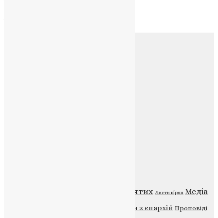
Архів
Соц.медіа
Контакти
E-mail:
info@uapc.te.ua
Веб-сайт:
https://uapc.te.ua
Головна
Контакти
Публічна оферта
Категорії
Відео
ENG - News
Житія святих
Медіа
Діти
Листи вірян
Новини
Молитва
Новини з єпархій
Проповіді