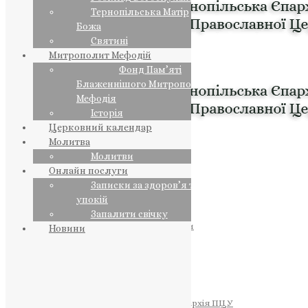
Тернопільська Матір
Божа
Святині
Митрополит Мефодій
Фонд Пам’яті
Блаженнішого Митрополита
Мефодія
Історія
Церковний календар
Молитва
Молитви
Онлайн послуги
Записки за здоров’я та за
упокій
Запалити свічку
ПРЕДСТОЯТЕЛЬ
Православна Церква України
Новини
ПРАВЛЯЧІ АРХІЄРЕЇ
Преосвященний НЕСТОР
Преосвященний ПАВЛО
Преосвященний ТИХОН
ЄПАРХІЇ
Тернопільська Єпархія ПЦУ
Тернопільсько-Бучацька Єпархія ПЦУ