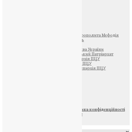
Фото
Свята
Інші
Фонд Пам’яті Блаженнішого Митрополита Мефодія
Парафія Святих Жон-Мироносиць
Патріархія ПЦУ (УАПЦ)
Офіційна сторінка – Помісна Церква України
Вселенський Константинопольський Патріархат
Тернопільсько-Кременецька єпархія ПЦУ
Тернопільсько-Бучацька єпархія ПЦУ
Тернопільсько-Теребовлянська єпархія ПЦУ
Щедрик – Церковна Лавка
ПОЖЕРТВА
НАШ ТЕЛЕГРАМ
© 2015-2026 Всі права захищені.
Політика конфіденційності
файлів та Cookie