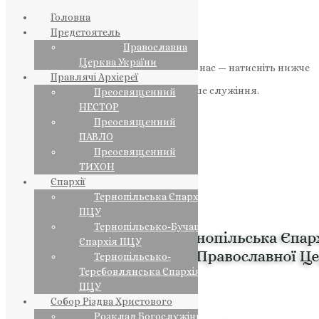
Головна
Предстоятель
Православна
Церква України
Якщо маєте можливість, підтримайте нас — натисніть нижче
Правлячі Архієреї
«Пожертва».
Ваша допомога зміцнює наше служіння.
Преосвященний
НЕСТОР
ПОЖЕРТВА
Преосвященний
ПАВЛО
НАШ ТЕЛЕГРАМ
Преосвященний
ТИХОН
Єпархії
Тернопільська Єпархія
ПЦУ
Тернопільсько-Бучацька
Єпархія ПЦУ
Тернопільсько-
Теребовлянська Єпархія
ПЦУ
Собор Різдва Христового
Розклад Богослужінь