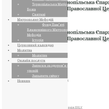
Тернопільська Матір
Божа
Святині
Митрополит Мефодій
Фонд Пам’яті
Блаженнішого Митрополита
Мефодія
Історія
Церковний календар
Молитва
Молитви
Онлайн послуги
Записки за здоров’я та за
упокій
Запалити свічку
ПРЕДСТОЯТЕЛЬ
Православна Церква України
Новини
ПРАВЛЯЧІ АРХІЄРЕЇ
Преосвященний НЕСТОР
Преосвященний ПАВЛО
Преосвященний ТИХОН
ЄПАРХІЇ
Тернопільська Єпархія ПЦУ
Тернопільсько-Бучацька Єпархія ПЦУ