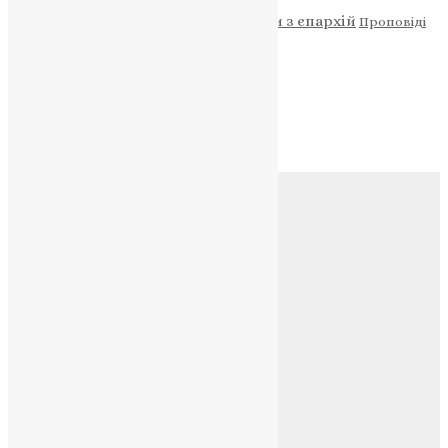
Новини
Молитва
Новини з єпархій
Проповіді
Фото
Свята
Архів
Архів
Соц.медіа
Контакти
E-mail:
info@uapc.te.ua
Веб-сайт:
https://uapc.te.ua
Головна
Контакти
Публічна оферта