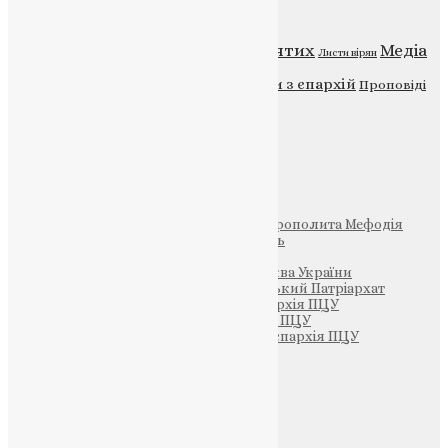
Категорії
Відео
ENG - News
Житія святих
Медіа
Діти
Листи вірян
Новини
Молитва
Новини з єпархій
Проповіді
Фото
Свята
Інші
Фонд Пам’яті Блаженнішого Митрополита Мефодія
Парафія Святих Жон-Мироносиць
Патріархія ПЦУ (УАПЦ)
Офіційна сторінка – Помісна Церква України
Вселенський Константинопольський Патріархат
Тернопільсько-Кременецька єпархія ПЦУ
Тернопільсько-Бучацька єпархія ПЦУ
Тернопільсько-Теребовлянська єпархія ПЦУ
Щедрик – Церковна Лавка
ПОЖЕРТВА
НАШ ТЕЛЕГРАМ