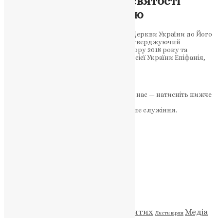
UA/GR Лист Його Всесвятості
Патріарху Варфоломію
Лист Помісного Собору Православної Церкви України до Його
Всесвятості Патріарха Варфоломія, підтверджуючий
відданість рішенням Об’єднавчого Собору 2018 року та
підтримку Митрополита Київського і всієї України Епіфанія,
єдиного канонічного ієрарха на…
News
,
3 роки тому
7 хв
читати
Якщо маєте можливість, підтримайте нас — натисніть нижче
«Пожертва».
Ваша допомога зміцнює наше служіння.
ПОЖЕРТВА
НАШ ТЕЛЕГРАМ
Категорії
Відео
ENG - News
Житія святих
Медіа
Діти
Листи вірян