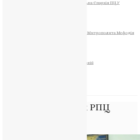
Тернопільсько-Теребовлянська Єпархія ПЦУ
СОБОР РІЗДВА ХРИСТОВОГО
Розклад Богослужінь
Тернопільська Матір Божа
Святині
МИТРОПОЛИТ МЕФОДІЙ
Фонд Пам’яті Блаженнішого Митрополита Мефодія
Історія
ЦЕРКОВНИЙ КАЛЕНДАР
МОЛИТВА
Молитви
ОНЛАЙН ПОСЛУГИ
Записки за здоров’я та за упокій
Запалити свічку
НОВИНИ
Позначка:
патріарх РПЦ
Кирило
Головна
>
патріарх РПЦ Кирило