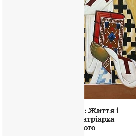
Молитва
Святитель Митрофан: Життя і
спадщина першого Патріарха
Константинопольського