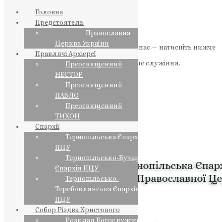
Головна
Предстоятель
Православна
Церква України
Якщо маєте можливість, підтримайте нас — натисніть нижче
Правлячі Архієреї
«Пожертва».
Ваша допомога зміцнює наше служіння.
Преосвященний
НЕСТОР
ПОЖЕРТВА
Преосвященний
ПАВЛО
НАШ ТЕЛЕГРАМ
Преосвященний
ТИХОН
Єпархії
Тернопільська Єпархія
ПЦУ
Тернопільсько-Бучацька
Єпархія ПЦУ
Тернопільсько-
Теребовлянська Єпархія
ПЦУ
Собор Різдва Христового
Розклад Богослужінь