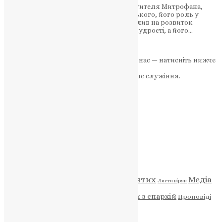
Дізнайтеся про життя та служіння святителя Митрофана,
першого Патріарха Константинопольського, його роль у
зміцненні духовних зв’язків та його вплив на розвиток
Церкви. Він став символом єдності та мудрості, а його…
News
,
3 роки тому
3 хв
читати
Якщо маєте можливість, підтримайте нас — натисніть нижче
«Пожертва».
Ваша допомога зміцнює наше служіння.
ПОЖЕРТВА
НАШ ТЕЛЕГРАМ
Категорії
Відео
ENG - News
Житія святих
Медіа
Діти
Листи вірян
Новини
Молитва
Новини з єпархій
Проповіді
Фото
Свята