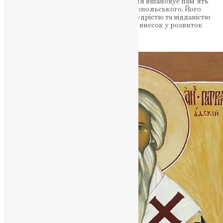
Українська Православна Церква 6 квітня вшановує пам’ять
святого Євтихія, патріарха Константинопольського. Його
життя відзначалося великою вірою, мудрістю та відданістю
Богові. Святий Євтихій зробив значний внесок у розвиток
християнства та залишив…
News
,
2 роки тому
2 хв
читати