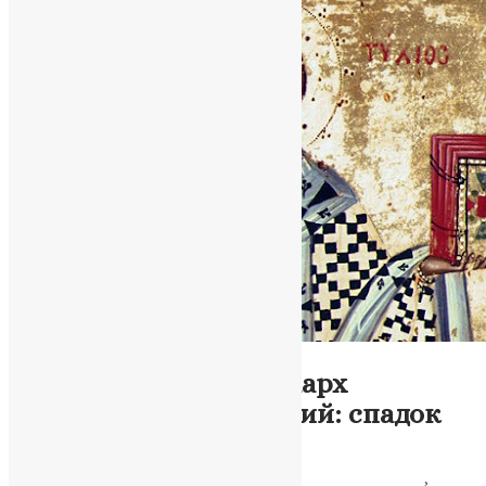
Молитва
,
Новини
,
Фото
Святий Євтихій, патріарх
Константинопольський: спадок
віри та мудрості