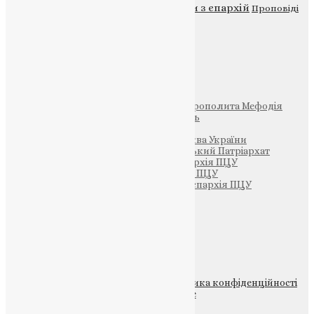
Новини
Молитва
Новини з єпархій
Проповіді
Фото
Свята
Інші
Фонд Пам’яті Блаженнішого Митрополита Мефодія
Парафія Святих Жон-Мироносиць
Патріархія ПЦУ (УАПЦ)
Офіційна сторінка – Помісна Церква України
Вселенський Константинопольський Патріархат
Тернопільсько-Кременецька єпархія ПЦУ
Тернопільсько-Бучацька єпархія ПЦУ
Тернопільсько-Теребовлянська єпархія ПЦУ
Щедрик – Церковна Лавка
ПОЖЕРТВА
НАШ ТЕЛЕГРАМ
© 2015-2026 Всі права захищені.
Політика конфіденційності
файлів та Cookie