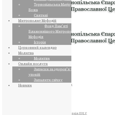
Тернопільська Матір
Божа
Святині
Митрополит Мефодій
Фонд Пам’яті
Блаженнішого Митрополита
Мефодія
Історія
Церковний календар
Молитва
Молитви
Онлайн послуги
Записки за здоров’я та за
упокій
Запалити свічку
ПРЕДСТОЯТЕЛЬ
Православна Церква України
Новини
ПРАВЛЯЧІ АРХІЄРЕЇ
Преосвященний НЕСТОР
Преосвященний ПАВЛО
Преосвященний ТИХОН
ЄПАРХІЇ
Тернопільська Єпархія ПЦУ
Тернопільсько-Бучацька Єпархія ПЦУ