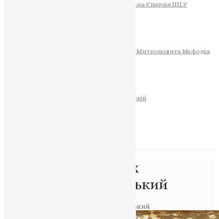
Тернопільсько-Теребовлянська Єпархія ПЦУ
СОБОР РІЗДВА ХРИСТОВОГО
Розклад Богослужінь
Тернопільська Матір Божа
Святині
МИТРОПОЛИТ МЕФОДІЙ
Фонд Пам’яті Блаженнішого Митрополита Мефодія
Історія
ЦЕРКОВНИЙ КАЛЕНДАР
МОЛИТВА
Молитви
ОНЛАЙН ПОСЛУГИ
Записки за здоров’я та за упокій
Запалити свічку
НОВИНИ
Позначка:
Патріарх
Константинопольський
Головна
>
Патріарх Константинопольський