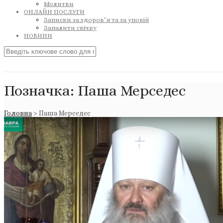
Молитви
ОНЛАЙН ПОСЛУГИ
Записки за здоров’я та за упокій
Запалити свічку
НОВИНИ
Позначка:
Паша Мерседес
Головна
>
Паша Мерседес