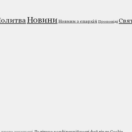
Новини
олитва
Свя
Новини з єпархій
Проповіді
і права захищені.
Політика конфіденційності файлів та Cookie