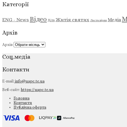
Категорії
М
Відео
ENG - News
Житія святих
Медіа
Діти
Листи вірян
Архів
Архів
Соц.медіа
Контакти
E-mail:
info@uapc.te.ua
Веб-сайт:
https://uapc.te.ua
Головна
Контакти
Публічна оферта