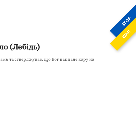
STOP
WAR
о (Лебідь)
ами та стверджував, що Бог накладе кару на