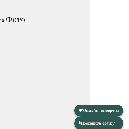
Фото
та
💗
Онлайн пожертва
🕯️
Поставити свічку