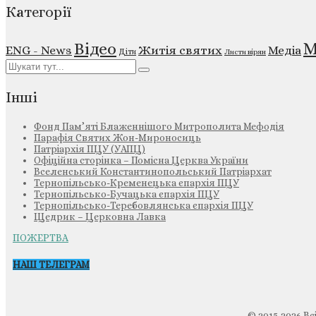
Категорії
М
Відео
ENG - News
Житія святих
Медіа
Діти
Листи вірян
Інші
Фонд Пам’яті Блаженнішого Митрополита Мефодія
Парафія Святих Жон-Мироносиць
Патріархія ПЦУ (УАПЦ)
Офіційна сторінка – Помісна Церква України
Вселенський Константинопольський Патріархат
Тернопільсько-Кременецька єпархія ПЦУ
Тернопільсько-Бучацька єпархія ПЦУ
Тернопільсько-Теребовлянська єпархія ПЦУ
Щедрик – Церковна Лавка
ПОЖЕРТВА
НАШ ТЕЛЕГРАМ
© 2015-2026 Вс