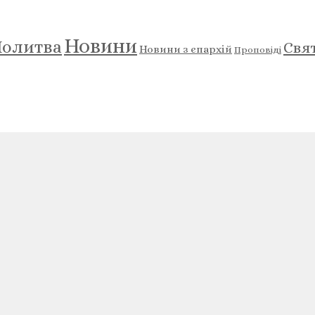
Новини
олитва
Свя
Новини з єпархій
Проповіді