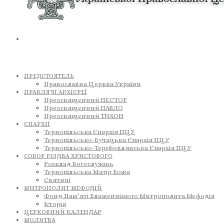
ПРЕДСТОЯТЕЛЬ
Православна Церква України
ПРАВЛЯЧІ АРХІЄРЕЇ
Преосвященний НЕСТОР
Преосвященний ПАВЛО
Преосвященний ТИХОН
ЄПАРХІЇ
Тернопільська Єпархія ПЦУ
Тернопільсько-Бучацька Єпархія ПЦУ
Тернопільсько-Теребовлянська Єпархія ПЦУ
СОБОР РІЗДВА ХРИСТОВОГО
Розклад Богослужінь
Тернопільська Матір Божа
Святині
МИТРОПОЛИТ МЕФОДІЙ
Фонд Пам’яті Блаженнішого Митрополита Мефодія
Історія
ЦЕРКОВНИЙ КАЛЕНДАР
МОЛИТВА