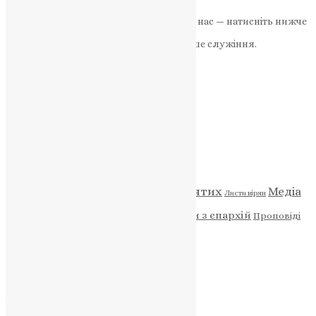
News
,
2 роки тому
2 хв
читати
Якщо маєте можливість, підтримайте нас — натисніть нижче
«Пожертва».
Ваша допомога зміцнює наше служіння.
ПОЖЕРТВА
НАШ ТЕЛЕГРАМ
Категорії
Відео
ENG - News
Житія святих
Медіа
Діти
Листи вірян
Новини
Молитва
Новини з єпархій
Проповіді
Фото
Свята
Архів
Архів