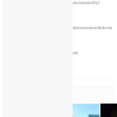
Тернопільсько-Теребовлянська Єпархія ПЦУ
СОБОР РІЗДВА ХРИСТОВОГО
Розклад Богослужінь
Тернопільська Матір Божа
Святині
МИТРОПОЛИТ МЕФОДІЙ
Фонд Пам’яті Блаженнішого Митрополита Мефодія
Історія
ЦЕРКОВНИЙ КАЛЕНДАР
МОЛИТВА
Молитви
ОНЛАЙН ПОСЛУГИ
Записки за здоров’я та за упокій
Запалити свічку
НОВИНИ
Позначка:
Панівці
Головна
>
Панівці