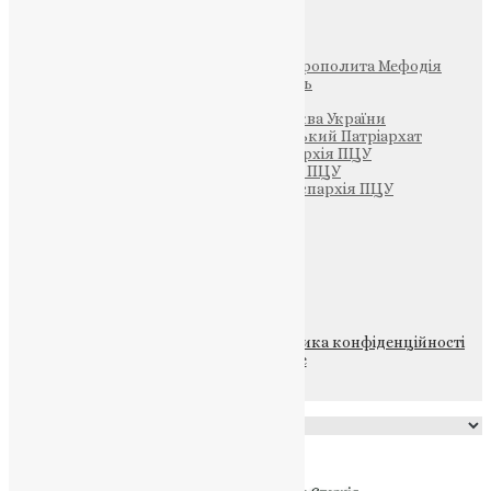
Інші
Фонд Пам’яті Блаженнішого Митрополита Мефодія
Парафія Святих Жон-Мироносиць
Патріархія ПЦУ (УАПЦ)
Офіційна сторінка – Помісна Церква України
Вселенський Константинопольський Патріархат
Тернопільсько-Кременецька єпархія ПЦУ
Тернопільсько-Бучацька єпархія ПЦУ
Тернопільсько-Теребовлянська єпархія ПЦУ
Щедрик – Церковна Лавка
ПОЖЕРТВА
НАШ ТЕЛЕГРАМ
© 2015-2026 Всі права захищені.
Політика конфіденційності
файлів та Cookie
Powered by
Translate