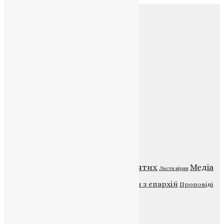
Соц.медіа
Контакти
E-mail:
info@uapc.te.ua
Веб-сайт:
https://uapc.te.ua
Головна
Контакти
Публічна оферта
Категорії
Відео
ENG - News
Житія святих
Медіа
Діти
Листи вірян
Новини
Молитва
Новини з єпархій
Проповіді
Фото
Свята