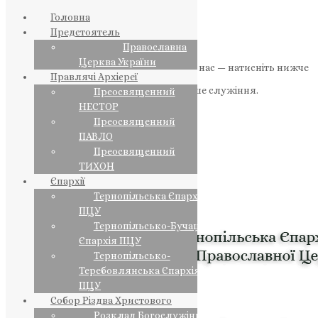
Головна
Предстоятель
Православна
Церква України
Якщо маєте можливість, підтримайте нас — натисніть нижче
Правлячі Архієреї
«Пожертва».
Ваша допомога зміцнює наше служіння.
Преосвященний
НЕСТОР
ПОЖЕРТВА
Преосвященний
ПАВЛО
НАШ ТЕЛЕГРАМ
Преосвященний
ТИХОН
Єпархії
Тернопільська Єпархія
ПЦУ
Тернопільсько-Бучацька
Єпархія ПЦУ
Тернопільсько-
Теребовлянська Єпархія
ПЦУ
Собор Різдва Христового
Розклад Богослужінь