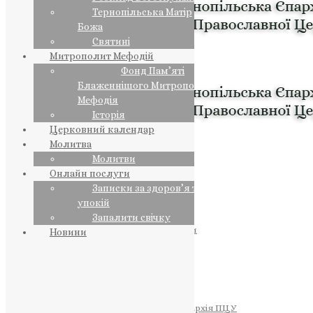
Тернопільська Матір
Божа
Святині
Митрополит Мефодій
Фонд Пам’яті
Блаженнішого Митрополита
Мефодія
Історія
Церковний календар
Молитва
Молитви
Онлайн послуги
Записки за здоров’я та за
упокій
Запалити свічку
ПРЕДСТОЯТЕЛЬ
Православна Церква України
Новини
ПРАВЛЯЧІ АРХІЄРЕЇ
Преосвященний НЕСТОР
Преосвященний ПАВЛО
Преосвященний ТИХОН
ЄПАРХІЇ
Тернопільська Єпархія ПЦУ
Тернопільсько-Бучацька Єпархія ПЦУ