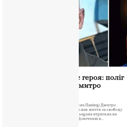
Новини
,
Фото
Чортківщина оплакує героя: поліг
у бою на Донеччині Дмитро
Сагайдак
Захищаючи Україну, загинув житель села Панівці Дмитро
Сагайдак. Вічна пам’ять воїну, який поклав життя за свободу
та незалежність Батьківщини Тернопільщина втратила на
війні ще одного захисника України: на Донеччині в…