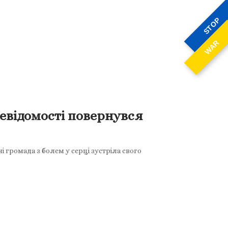
STOP
WAR
евідомості повернувся
 громада з болем у серці зустріла свого