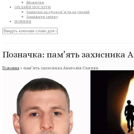
Молитви
ОНЛАЙН ПОСЛУГИ
Записки за здоров’я та за упокій
Запалити свічку
НОВИНИ
Позначка:
пам’ять захисника 
Головна
>
пам’ять захисника Анатолія Синяви