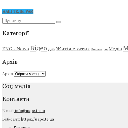
НАШ ТЕЛЕГРАМ
Категорії
М
Відео
ENG - News
Житія святих
Медіа
Діти
Листи вірян
Архів
Архів
Соц.медіа
Контакти
E-mail:
info@uapc.te.ua
Веб-сайт:
https://uapc.te.ua
Головна