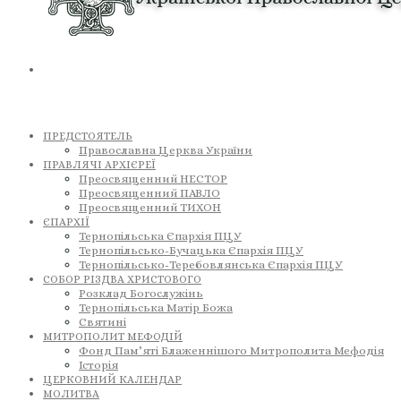
ПРЕДСТОЯТЕЛЬ
Православна Церква України
ПРАВЛЯЧІ АРХІЄРЕЇ
Преосвященний НЕСТОР
Преосвященний ПАВЛО
Преосвященний ТИХОН
ЄПАРХІЇ
Тернопільська Єпархія ПЦУ
Тернопільсько-Бучацька Єпархія ПЦУ
Тернопільсько-Теребовлянська Єпархія ПЦУ
СОБОР РІЗДВА ХРИСТОВОГО
Розклад Богослужінь
Тернопільська Матір Божа
Святині
МИТРОПОЛИТ МЕФОДІЙ
Фонд Пам’яті Блаженнішого Митрополита Мефодія
Історія
ЦЕРКОВНИЙ КАЛЕНДАР
МОЛИТВА