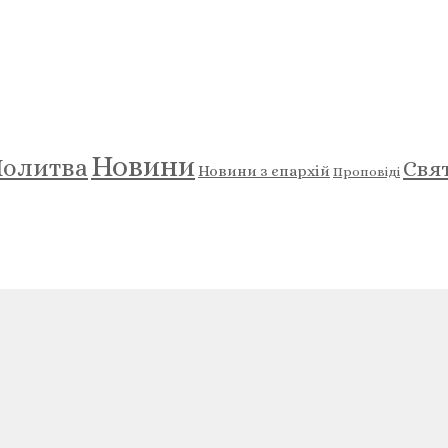
Новини
олитва
Свя
Новини з єпархій
Проповіді