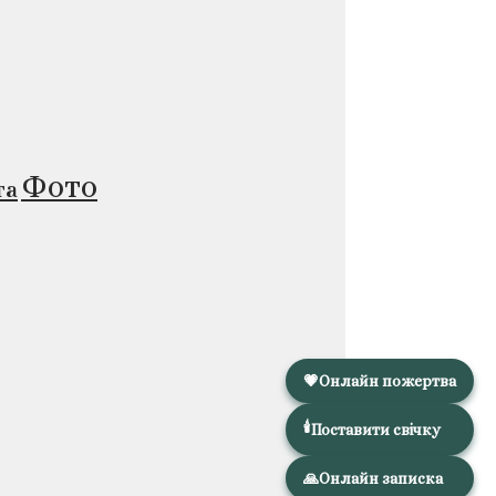
Фото
та
💗
Онлайн пожертва
🕯️
Поставити свічку
🙏
Онлайн записка