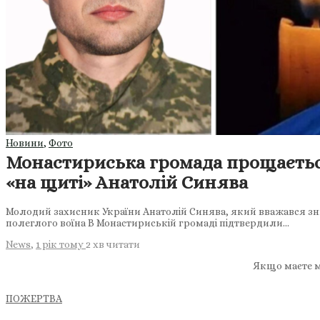
Новини
,
Фото
Монастириська громада прощається
«на щиті» Анатолій Синява
Молодий захисник України Анатолій Синява, який вважався зникл
полеглого воїна В Монастириській громаді підтвердили…
News
,
1 рік тому
2 хв
читати
Якщо маєте м
ПОЖЕРТВА