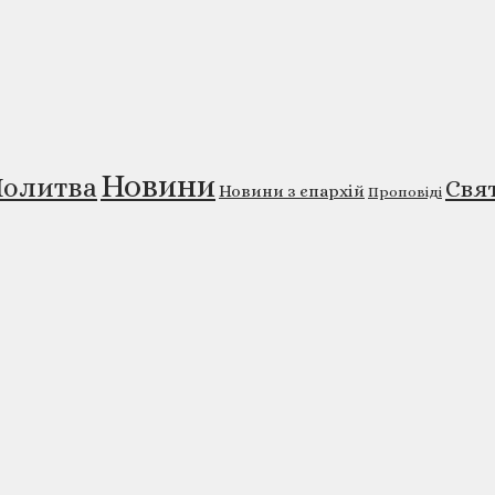
Новини
олитва
Свя
Новини з єпархій
Проповіді