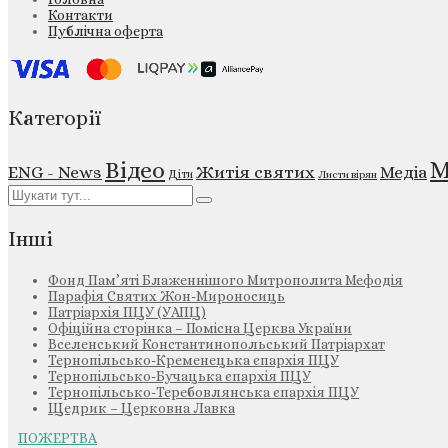
Контакти
Публічна оферта
Категорії
М
Відео
ENG - News
Житія святих
Медіа
Діти
Листи вірян
Інші
Фонд Пам’яті Блаженнішого Митрополита Мефодія
Парафія Святих Жон-Мироносиць
Патріархія ПЦУ (УАПЦ)
Офіційна сторінка – Помісна Церква України
Вселенський Константинопольський Патріархат
Тернопільсько-Кременецька єпархія ПЦУ
Тернопільсько-Бучацька єпархія ПЦУ
Тернопільсько-Теребовлянська єпархія ПЦУ
Щедрик – Церковна Лавка
ПОЖЕРТВА