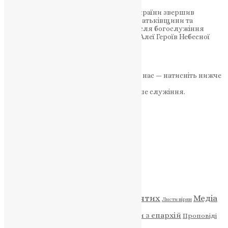
Предстоятель Православної Церкви України звершив
Панахиду за загиблими захисниками Батьківщини та
висловив підтримку їхнім родинам. Після богослужіння
Митрополит Епіфаній поклав квіти до Алеї Героїв Небесної
Сотні 21 травня 2026 року…
News
,
3 місяці тому
1 хв
читати
Якщо маєте можливість, підтримайте нас — натисніть нижче
«Пожертва».
Ваша допомога зміцнює наше служіння.
ПОЖЕРТВА
НАШ ТЕЛЕГРАМ
Категорії
Відео
ENG - News
Житія святих
Медіа
Діти
Листи вірян
Новини
Молитва
Новини з єпархій
Проповіді