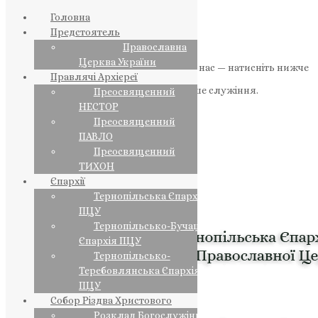
Головна
Предстоятель
Православна
Церква України
Якщо маєте можливість, підтримайте нас — натисніть нижче
Правлячі Архієреї
«Пожертва».
Ваша допомога зміцнює наше служіння.
Преосвященний
НЕСТОР
ПОЖЕРТВА
Преосвященний
ПАВЛО
НАШ ТЕЛЕГРАМ
Преосвященний
ТИХОН
Єпархії
Тернопільська Єпархія
ПЦУ
Тернопільсько-Бучацька
Єпархія ПЦУ
Тернопільсько-
Теребовлянська Єпархія
ПЦУ
Собор Різдва Христового
Розклад Богослужінь