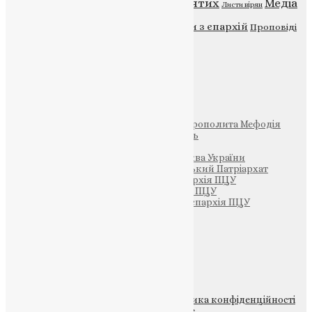
Відео
ENG - News
Житія святих
Медіа
Діти
Листи вірян
Новини
Молитва
Новини з єпархій
Проповіді
Фото
Свята
Інші
Фонд Пам’яті Блаженнішого Митрополита Мефодія
Парафія Святих Жон-Мироносиць
Патріархія ПЦУ (УАПЦ)
Офіційна сторінка – Помісна Церква України
Вселенський Константинопольський Патріархат
Тернопільсько-Кременецька єпархія ПЦУ
Тернопільсько-Бучацька єпархія ПЦУ
Тернопільсько-Теребовлянська єпархія ПЦУ
Щедрик – Церковна Лавка
ПОЖЕРТВА
НАШ ТЕЛЕГРАМ
© 2015-2026 Всі права захищені.
Політика конфіденційності
файлів та Cookie