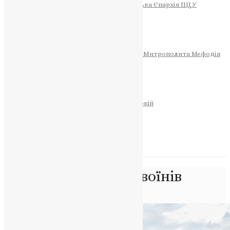
Тернопільсько-Теребовлянська Єпархія ПЦУ
СОБОР РІЗДВА ХРИСТОВОГО
Розклад Богослужінь
Тернопільська Матір Божа
Святині
МИТРОПОЛИТ МЕФОДІЙ
Фонд Пам’яті Блаженнішого Митрополита Мефодія
Історія
ЦЕРКОВНИЙ КАЛЕНДАР
МОЛИТВА
Молитви
ОНЛАЙН ПОСЛУГИ
Записки за здоров’я та за упокій
Запалити свічку
НОВИНИ
Позначка:
пам’ять воїнів
Головна
>
пам’ять воїнів