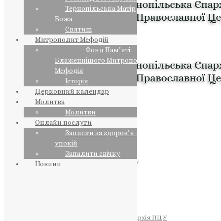
Тернопільська Матір
Божа
Святині
Митрополит Мефодій
Фонд Пам’яті
Блаженнішого Митрополита
Мефодія
Історія
Церковний календар
Молитва
Молитви
Онлайн послуги
Записки за здоров’я та за
упокій
Запалити свічку
ПРЕДСТОЯТЕЛЬ
Православна Церква України
Новини
ПРАВЛЯЧІ АРХІЄРЕЇ
Преосвященний НЕСТОР
Преосвященний ПАВЛО
Преосвященний ТИХОН
ЄПАРХІЇ
Тернопільська Єпархія ПЦУ
Тернопільсько-Бучацька Єпархія ПЦУ