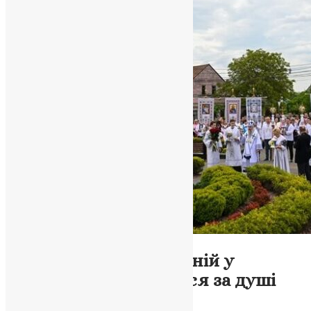
Новини
,
Фото
Блаженнійший Епіфаній у
Мостиськах помолився за душі
полеглих воїнів