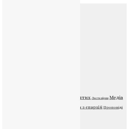
Соц.медіа
Контакти
E-mail:
info@uapc.te.ua
Веб-сайт:
https://uapc.te.ua
Головна
Контакти
Публічна оферта
Категорії
Відео
ENG - News
Житія святих
Медіа
Діти
Листи вірян
Новини
Молитва
Новини з єпархій
Проповіді
Фото
Свята