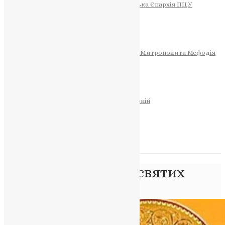
Тернопільсько-Теребовлянська Єпархія ПЦУ
СОБОР РІЗДВА ХРИСТОВОГО
Розклад Богослужінь
Тернопільська Матір Божа
Святині
МИТРОПОЛИТ МЕФОДІЙ
Фонд Пам’яті Блаженнішого Митрополита Мефодія
Історія
ЦЕРКОВНИЙ КАЛЕНДАР
МОЛИТВА
Молитви
ОНЛАЙН ПОСЛУГИ
Записки за здоров’я та за упокій
Запалити свічку
НОВИНИ
Позначка:
пам’ять святих
Головна
>
пам’ять святих