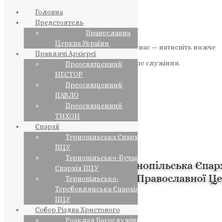
Головна
Предстоятель
Православна
Церква України
Якщо маєте можливість, підтримайте нас — натисніть нижче
Правлячі Архієреї
«Пожертва».
Ваша допомога зміцнює наше служіння.
Преосвященний
НЕСТОР
ПОЖЕРТВА
Преосвященний
ПАВЛО
НАШ ТЕЛЕГРАМ
Преосвященний
ТИХОН
Єпархії
Тернопільська Єпархія
ПЦУ
Тернопільсько-Бучацька
Єпархія ПЦУ
Тернопільсько-
Теребовлянська Єпархія
ПЦУ
Собор Різдва Христового
Розклад Богослужінь