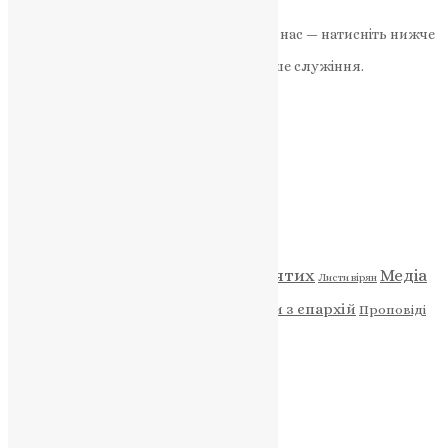
News
,
2 роки тому
2 хв
читати
Якщо маєте можливість, підтримайте нас — натисніть нижче
«Пожертва».
Ваша допомога зміцнює наше служіння.
ПОЖЕРТВА
НАШ ТЕЛЕГРАМ
Категорії
Відео
ENG - News
Житія святих
Медіа
Діти
Листи вірян
Новини
Молитва
Новини з єпархій
Проповіді
Фото
Свята
Архів
Архів