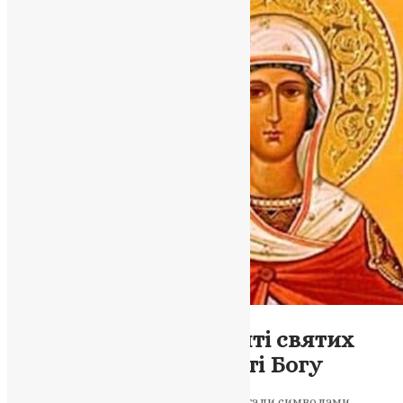
Молитва
,
Новини
,
Фото
30 грудня: день пам’яті святих
мужності та відданості Богу
Цього дня Церква згадує святих, які стали символами