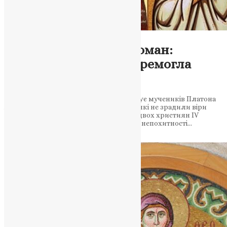
Новини
,
Фото
Мученики Платон і Роман:
приклади віри, що перемогла
страждання
18 листопада православна церква згадує мучеників Платона
Анкірського та Романа Кесарійського, які не зрадили віри
навіть перед смертю. Віра та мужність двох християн IV
століття, які стали символом духовної непохитності…
News
,
2 роки тому
1 хв
читати