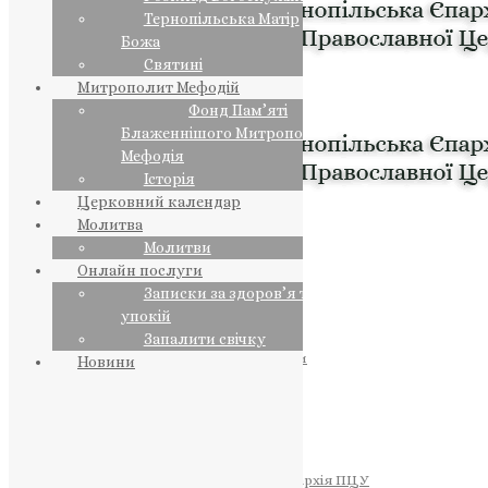
Тернопільська Матір
Божа
Святині
Митрополит Мефодій
Фонд Пам’яті
Блаженнішого Митрополита
Мефодія
Історія
Церковний календар
Молитва
Молитви
Онлайн послуги
Записки за здоров’я та за
упокій
Запалити свічку
ПРЕДСТОЯТЕЛЬ
Православна Церква України
Новини
ПРАВЛЯЧІ АРХІЄРЕЇ
Преосвященний НЕСТОР
Преосвященний ПАВЛО
Преосвященний ТИХОН
ЄПАРХІЇ
Тернопільська Єпархія ПЦУ
Тернопільсько-Бучацька Єпархія ПЦУ