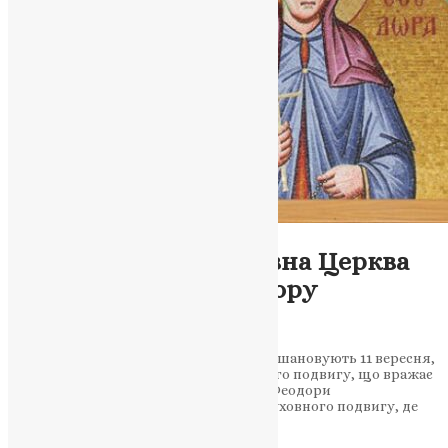
Молитва
,
Новини
,
Фото
11 вересня Православна Церква
вшановує святу Феодору
Олександрійську
Свята Феодора Олександрійська, яку вшановують 11 вересня,
показала приклад покаяння і духовного подвигу, що вражає
віруючих донині. Життя преподобної Феодори
Олександрійської стало прикладом духовного подвигу, де
каяття і віра допомогли…