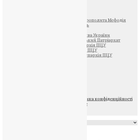
Інші
Фонд Пам’яті Блаженнішого Митрополита Мефодія
Парафія Святих Жон-Мироносиць
Патріархія ПЦУ (УАПЦ)
Офіційна сторінка – Помісна Церква України
Вселенський Константинопольський Патріархат
Тернопільсько-Кременецька єпархія ПЦУ
Тернопільсько-Бучацька єпархія ПЦУ
Тернопільсько-Теребовлянська єпархія ПЦУ
Щедрик – Церковна Лавка
ПОЖЕРТВА
НАШ ТЕЛЕГРАМ
© 2015-2026 Всі права захищені.
Політика конфіденційності
файлів та Cookie
Powered by
Translate