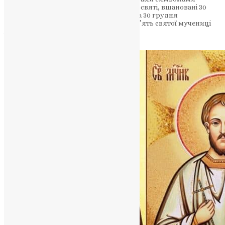
мужності перед випробуваннями. Інші святі, вшановані 30
грудня: Зотик, Тимон, Філітер, Феодора 30 грудня
християнська спільнота вшановує пам’ять святої мучениці
Анісії, яка…
News
,
2 роки тому
2 хв
читати