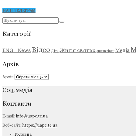
НАШ ТЕЛЕГРАМ
Категорії
М
Відео
ENG - News
Житія святих
Медіа
Діти
Листи вірян
Архів
Архів
Соц.медіа
Контакти
E-mail:
info@uapc.te.ua
Веб-сайт:
https://uapc.te.ua
Головна