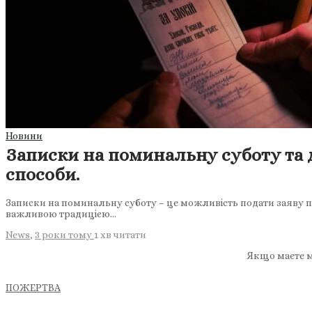
Новини
Записки на поминальну суботу та 
способи.
Записки на поминальну суботу – це можливість подати заяву пр
важливою традицією…
News
,
3 роки тому
1 хв
читати
Якщо маєте м
ПОЖЕРТВА