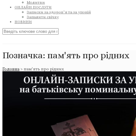
Молитви
ОНЛАЙН ПОСЛУГИ
Записки за здоров’я та за упокій
Запалити свічку
НОВИНИ
Позначка:
пам'ять про рідних
Головна
>
пам'ять про рідних