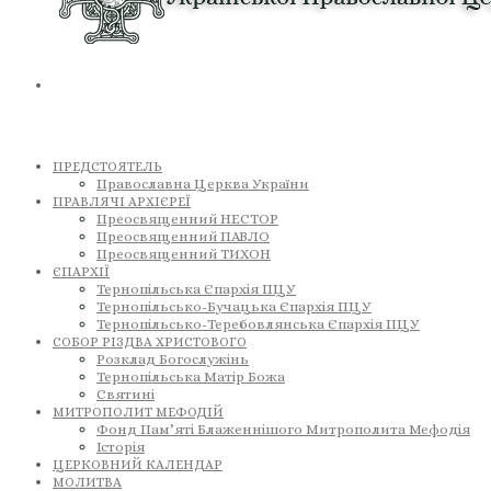
ПРЕДСТОЯТЕЛЬ
Православна Церква України
ПРАВЛЯЧІ АРХІЄРЕЇ
Преосвященний НЕСТОР
Преосвященний ПАВЛО
Преосвященний ТИХОН
ЄПАРХІЇ
Тернопільська Єпархія ПЦУ
Тернопільсько-Бучацька Єпархія ПЦУ
Тернопільсько-Теребовлянська Єпархія ПЦУ
СОБОР РІЗДВА ХРИСТОВОГО
Розклад Богослужінь
Тернопільська Матір Божа
Святині
МИТРОПОЛИТ МЕФОДІЙ
Фонд Пам’яті Блаженнішого Митрополита Мефодія
Історія
ЦЕРКОВНИЙ КАЛЕНДАР
МОЛИТВА