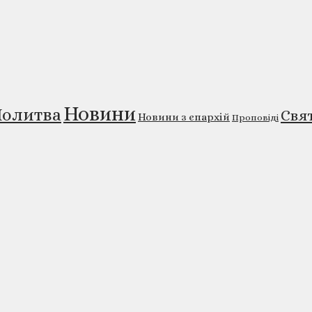
Новини
олитва
Свя
Новини з єпархій
Проповіді