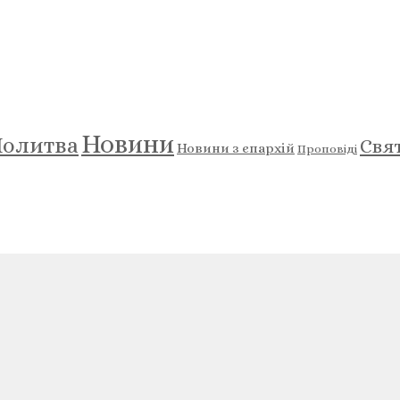
Новини
олитва
Свя
Новини з єпархій
Проповіді