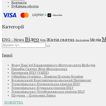
Контакти
Публічна оферта
Категорії
М
Відео
ENG - News
Житія святих
Медіа
Діти
Листи вірян
Інші
Фонд Пам’яті Блаженнішого Митрополита Мефодія
Парафія Святих Жон-Мироносиць
Патріархія ПЦУ (УАПЦ)
Офіційна сторінка – Помісна Церква України
Вселенський Константинопольський Патріархат
Тернопільсько-Кременецька єпархія ПЦУ
Тернопільсько-Бучацька єпархія ПЦУ
Тернопільсько-Теребовлянська єпархія ПЦУ
Щедрик – Церковна Лавка
ПОЖЕРТВА