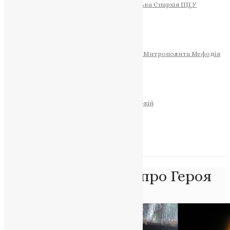
Тернопільсько-Теребовлянська Єпархія ПЦУ
СОБОР РІЗДВА ХРИСТОВОГО
Розклад Богослужінь
Тернопільська Матір Божа
Святині
МИТРОПОЛИТ МЕФОДІЙ
Фонд Пам’яті Блаженнішого Митрополита Мефодія
Історія
ЦЕРКОВНИЙ КАЛЕНДАР
МОЛИТВА
Молитви
ОНЛАЙН ПОСЛУГИ
Записки за здоров’я та за упокій
Запалити свічку
НОВИНИ
Позначка:
пам’ять про Героя
Головна
>
пам’ять про Героя