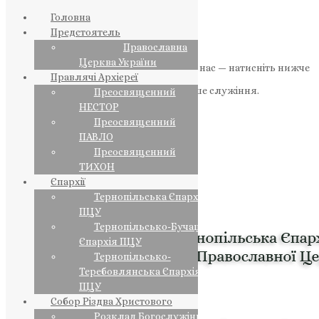
Головна
Предстоятель
Православна
Церква України
Якщо маєте можливість, підтримайте нас — натисніть нижче
Правлячі Архієреї
«Пожертва».
Ваша допомога зміцнює наше служіння.
Преосвященний
НЕСТОР
ПОЖЕРТВА
Преосвященний
ПАВЛО
НАШ ТЕЛЕГРАМ
Преосвященний
ТИХОН
Єпархії
Тернопільська Єпархія
ПЦУ
Тернопільсько-Бучацька
Єпархія ПЦУ
Тернопільсько-
Теребовлянська Єпархія
ПЦУ
Собор Різдва Христового
Розклад Богослужінь