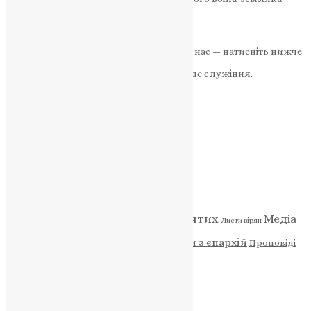
Юрія…
News
,
1 рік тому
2 хв
читати
Якщо маєте можливість, підтримайте нас — натисніть нижче
«Пожертва».
Ваша допомога зміцнює наше служіння.
ПОЖЕРТВА
НАШ ТЕЛЕГРАМ
Категорії
Відео
ENG - News
Житія святих
Медіа
Діти
Листи вірян
Новини
Молитва
Новини з єпархій
Проповіді
Фото
Свята
Архів