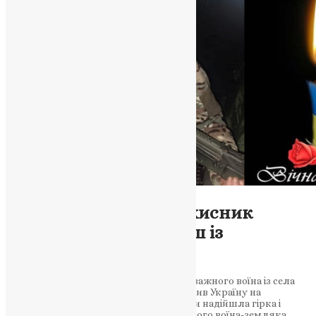
Новини
,
Фото
На фронті загинув захисник
України Юрій Калмиш із
Теребовлянщини
Теребовлянська громада втратила відважного воїна із села
Кобиловолоки, який з 2016 року боронив Україну на
передовій До Теребовлянської громади надійшла гірка і
скорботна звістка про загибель ще одного воїна-земляка