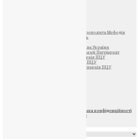
Інші
Фонд Пам’яті Блаженнішого Митрополита Мефодія
Парафія Святих Жон-Мироносиць
Патріархія ПЦУ (УАПЦ)
Офіційна сторінка – Помісна Церква України
Вселенський Константинопольський Патріархат
Тернопільсько-Кременецька єпархія ПЦУ
Тернопільсько-Бучацька єпархія ПЦУ
Тернопільсько-Теребовлянська єпархія ПЦУ
Щедрик – Церковна Лавка
ПОЖЕРТВА
НАШ ТЕЛЕГРАМ
© 2015-2026 Всі права захищені.
Політика конфіденційності
файлів та Cookie