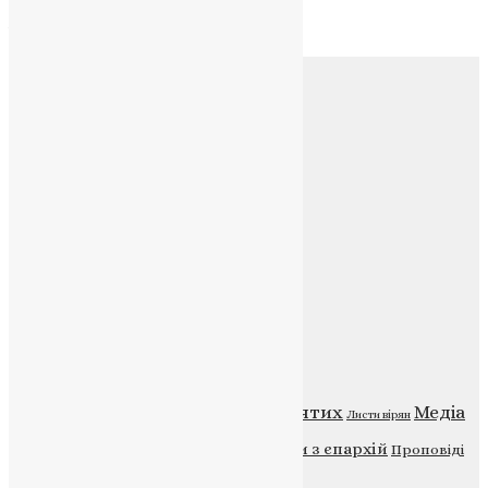
Архів
Соц.медіа
Контакти
E-mail:
info@uapc.te.ua
Веб-сайт:
https://uapc.te.ua
Головна
Контакти
Публічна оферта
Категорії
Відео
ENG - News
Житія святих
Медіа
Діти
Листи вірян
Новини
Молитва
Новини з єпархій
Проповіді
Фото
Свята