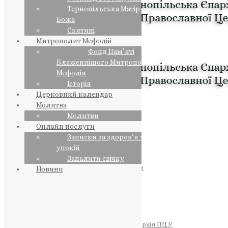
Тернопільська Матір
Божа
Святині
Митрополит Мефодій
Фонд Пам’яті
Блаженнішого Митрополита
Мефодія
Історія
Церковний календар
Молитва
Молитви
Онлайн послуги
Записки за здоров’я та за
упокій
Запалити свічку
ПРЕДСТОЯТЕЛЬ
Православна Церква України
Новини
ПРАВЛЯЧІ АРХІЄРЕЇ
Преосвященний НЕСТОР
Преосвященний ПАВЛО
Преосвященний ТИХОН
ЄПАРХІЇ
Тернопільська Єпархія ПЦУ
Тернопільсько-Бучацька Єпархія ПЦУ