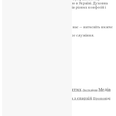
народу», – Падре Макарій про свою місію в Україні. Духовна
опора Легіону: Падре підтримує солдатів різних конфесій і
національностей Капелан із Бразилії,…
News
,
1 рік тому
3 хв
читати
Якщо маєте можливість, підтримайте нас — натисніть нижче
«Пожертва».
Ваша допомога зміцнює наше служіння.
ПОЖЕРТВА
НАШ ТЕЛЕГРАМ
Категорії
Відео
ENG - News
Житія святих
Медіа
Діти
Листи вірян
Новини
Молитва
Новини з єпархій
Проповіді
Фото
Свята