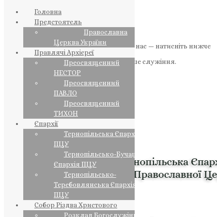
Головна
Предстоятель
Православна
Церква України
Якщо маєте можливість, підтримайте нас — натисніть нижче
Правлячі Архієреї
«Пожертва».
Ваша допомога зміцнює наше служіння.
Преосвященний
НЕСТОР
ПОЖЕРТВА
Преосвященний
ПАВЛО
НАШ ТЕЛЕГРАМ
Преосвященний
ТИХОН
Єпархії
Тернопільська Єпархія
ПЦУ
Тернопільсько-Бучацька
Єпархія ПЦУ
Тернопільсько-
Теребовлянська Єпархія
ПЦУ
Собор Різдва Христового
Розклад Богослужінь