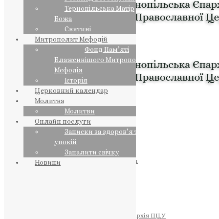
Тернопільська Матір
Божа
Святині
Митрополит Мефодій
Фонд Пам’яті
Блаженнішого Митрополита
Мефодія
Історія
Церковний календар
Молитва
Молитви
Онлайн послуги
Записки за здоров’я та за
упокій
Запалити свічку
ПРЕДСТОЯТЕЛЬ
Православна Церква України
Новини
ПРАВЛЯЧІ АРХІЄРЕЇ
Преосвященний НЕСТОР
Преосвященний ПАВЛО
Преосвященний ТИХОН
ЄПАРХІЇ
Тернопільська Єпархія ПЦУ
Тернопільсько-Бучацька Єпархія ПЦУ