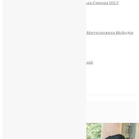
Тернопільсько-Теребовлянська Єпархія ПЦУ
СОБОР РІЗДВА ХРИСТОВОГО
Розклад Богослужінь
Тернопільська Матір Божа
Святині
МИТРОПОЛИТ МЕФОДІЙ
Фонд Пам’яті Блаженнішого Митрополита Мефодія
Історія
ЦЕРКОВНИЙ КАЛЕНДАР
МОЛИТВА
Молитви
ОНЛАЙН ПОСЛУГИ
Записки за здоров’я та за упокій
Запалити свічку
НОВИНИ
Позначка:
Падре
Головна
>
Падре