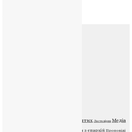
Архів
Архів
Соц.медіа
Контакти
E-mail:
info@uapc.te.ua
Веб-сайт:
https://uapc.te.ua
Головна
Контакти
Публічна оферта
Категорії
Відео
ENG - News
Житія святих
Медіа
Діти
Листи вірян
Новини
Молитва
Новини з єпархій
Проповіді