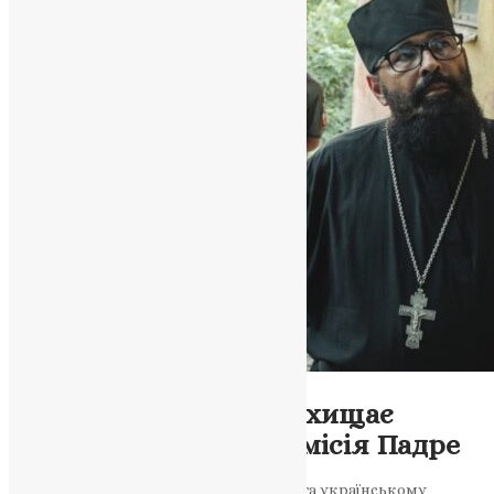
Новини
,
Фото
Капелан з Бразилії захищає
Україну: віра, зброя і місія Падре
«Я прийшов сюди, щоб служити Богу та українському