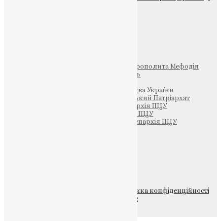
Фото
Свята
Інші
Фонд Пам’яті Блаженнішого Митрополита Мефодія
Парафія Святих Жон-Мироносиць
Патріархія ПЦУ (УАПЦ)
Офіційна сторінка – Помісна Церква України
Вселенський Константинопольський Патріархат
Тернопільсько-Кременецька єпархія ПЦУ
Тернопільсько-Бучацька єпархія ПЦУ
Тернопільсько-Теребовлянська єпархія ПЦУ
Щедрик – Церковна Лавка
ПОЖЕРТВА
НАШ ТЕЛЕГРАМ
© 2015-2026 Всі права захищені.
Політика конфіденційності
файлів та Cookie