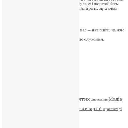
Сьогодні ми вшановуємо його незламну віру і жертовність.
Матфій, проповідуючи разом з Петром і Андрієм, зцілював
хворих і не боявся переслідувань…
News
,
2 роки тому
2 хв
читати
Якщо маєте можливість, підтримайте нас — натисніть нижче
«Пожертва».
Ваша допомога зміцнює наше служіння.
ПОЖЕРТВА
НАШ ТЕЛЕГРАМ
Категорії
Відео
ENG - News
Житія святих
Медіа
Діти
Листи вірян
Новини
Молитва
Новини з єпархій
Проповіді
Фото
Свята