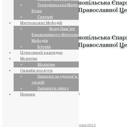
Тернопільська Матір
Божа
Святині
Митрополит Мефодій
Фонд Пам’яті
Блаженнішого Митрополита
Мефодія
Історія
Церковний календар
Молитва
Молитви
Онлайн послуги
Записки за здоров’я та за
упокій
Запалити свічку
ПРЕДСТОЯТЕЛЬ
Православна Церква України
Новини
ПРАВЛЯЧІ АРХІЄРЕЇ
Преосвященний НЕСТОР
Преосвященний ПАВЛО
Преосвященний ТИХОН
ЄПАРХІЇ
Тернопільська Єпархія ПЦУ
Тернопільсько-Бучацька Єпархія ПЦУ