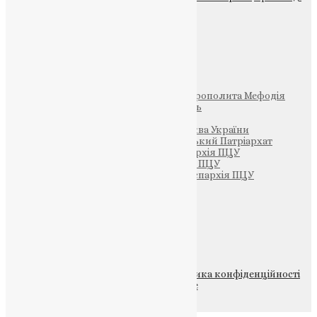
Фото
Свята
Інші
Фонд Пам’яті Блаженнішого Митрополита Мефодія
Парафія Святих Жон-Мироносиць
Патріархія ПЦУ (УАПЦ)
Офіційна сторінка – Помісна Церква України
Вселенський Константинопольський Патріархат
Тернопільсько-Кременецька єпархія ПЦУ
Тернопільсько-Бучацька єпархія ПЦУ
Тернопільсько-Теребовлянська єпархія ПЦУ
Щедрик – Церковна Лавка
ПОЖЕРТВА
НАШ ТЕЛЕГРАМ
© 2015-2026 Всі права захищені.
Політика конфіденційності
файлів та Cookie