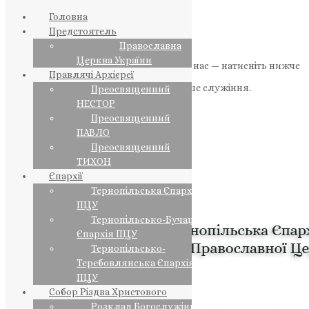
Головна
Предстоятель
Православна
Церква України
Якщо маєте можливість, підтримайте нас — натисніть нижче
Правлячі Архієреї
«Пожертва».
Ваша допомога зміцнює наше служіння.
Преосвященний
НЕСТОР
ПОЖЕРТВА
Преосвященний
ПАВЛО
НАШ ТЕЛЕГРАМ
Преосвященний
ТИХОН
Єпархії
Тернопільська Єпархія
ПЦУ
Тернопільсько-Бучацька
Єпархія ПЦУ
Тернопільсько-
Теребовлянська Єпархія
ПЦУ
Собор Різдва Христового
Розклад Богослужінь