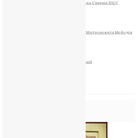
Тернопільсько-Теребовлянська Єпархія ПЦУ
СОБОР РІЗДВА ХРИСТОВОГО
Розклад Богослужінь
Тернопільська Матір Божа
Святині
МИТРОПОЛИТ МЕФОДІЙ
Фонд Пам’яті Блаженнішого Митрополита Мефодія
Історія
ЦЕРКОВНИЙ КАЛЕНДАР
МОЛИТВА
Молитви
ОНЛАЙН ПОСЛУГИ
Записки за здоров’я та за упокій
Запалити свічку
НОВИНИ
Позначка:
отрута
Головна
>
отрута