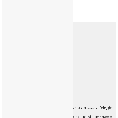
Архів
Архів
Соц.медіа
Контакти
E-mail:
info@uapc.te.ua
Веб-сайт:
https://uapc.te.ua
Головна
Контакти
Публічна оферта
Категорії
Відео
ENG - News
Житія святих
Медіа
Діти
Листи вірян
Новини
Молитва
Новини з єпархій
Проповіді