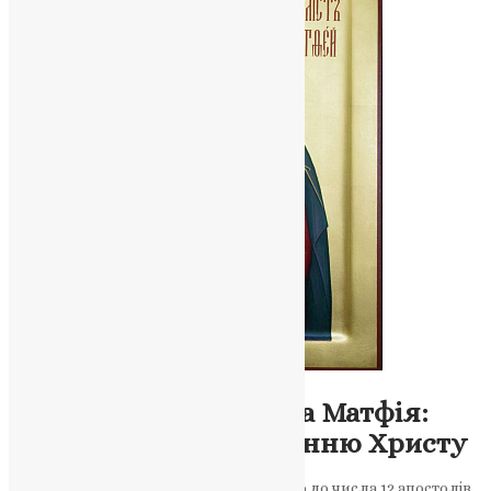
Новини
,
Фото
Вшанування апостола Матфія:
життя, віддане служінню Христу
Відданість Матфія Христу привела його до числа 12 апостолів.