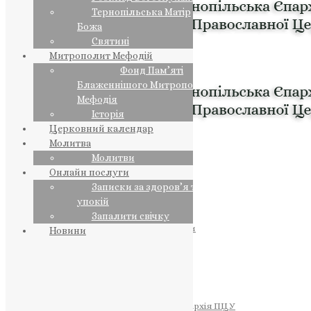
Тернопільська Матір
Божа
Святині
Митрополит Мефодій
Фонд Пам’яті
Блаженнішого Митрополита
Мефодія
Історія
Церковний календар
Молитва
Молитви
Онлайн послуги
Записки за здоров’я та за
упокій
Запалити свічку
ПРЕДСТОЯТЕЛЬ
Православна Церква України
Новини
ПРАВЛЯЧІ АРХІЄРЕЇ
Преосвященний НЕСТОР
Преосвященний ПАВЛО
Преосвященний ТИХОН
ЄПАРХІЇ
Тернопільська Єпархія ПЦУ
Тернопільсько-Бучацька Єпархія ПЦУ