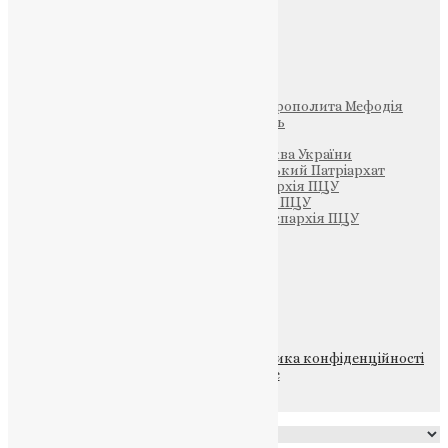
Інші
Фонд Пам’яті Блаженнішого Митрополита Мефодія
Парафія Святих Жон-Мироносиць
Патріархія ПЦУ (УАПЦ)
Офіційна сторінка – Помісна Церква України
Вселенський Константинопольський Патріархат
Тернопільсько-Кременецька єпархія ПЦУ
Тернопільсько-Бучацька єпархія ПЦУ
Тернопільсько-Теребовлянська єпархія ПЦУ
Щедрик – Церковна Лавка
ПОЖЕРТВА
НАШ ТЕЛЕГРАМ
© 2015-2026 Всі права захищені.
Політика конфіденційності
файлів та Cookie