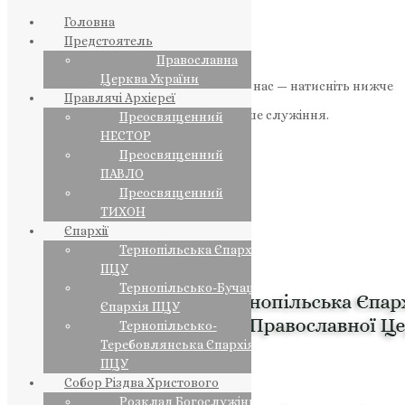
Головна
Предстоятель
Православна
Церква України
Якщо маєте можливість, підтримайте нас — натисніть нижче
Правлячі Архієреї
«Пожертва».
Ваша допомога зміцнює наше служіння.
Преосвященний
НЕСТОР
ПОЖЕРТВА
Преосвященний
ПАВЛО
НАШ ТЕЛЕГРАМ
Преосвященний
ТИХОН
Єпархії
Тернопільська Єпархія
ПЦУ
Тернопільсько-Бучацька
Єпархія ПЦУ
Тернопільсько-
Теребовлянська Єпархія
ПЦУ
Собор Різдва Христового
Розклад Богослужінь