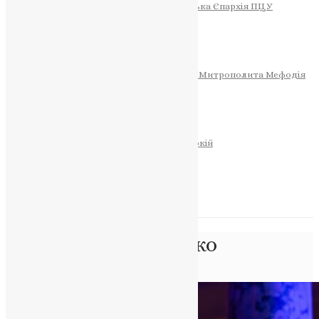
Тернопільсько-Теребовлянська Єпархія ПЦУ
СОБОР РІЗДВА ХРИСТОВОГО
Розклад Богослужінь
Тернопільська Матір Божа
Святині
МИТРОПОЛИТ МЕФОДІЙ
Фонд Пам’яті Блаженнішого Митрополита Мефодія
Історія
ЦЕРКОВНИЙ КАЛЕНДАР
МОЛИТВА
Молитви
ОНЛАЙН ПОСЛУГИ
Записки за здоров’я та за упокій
Запалити свічку
НОВИНИ
Позначка:
Остапенко
Головна
>
Остапенко