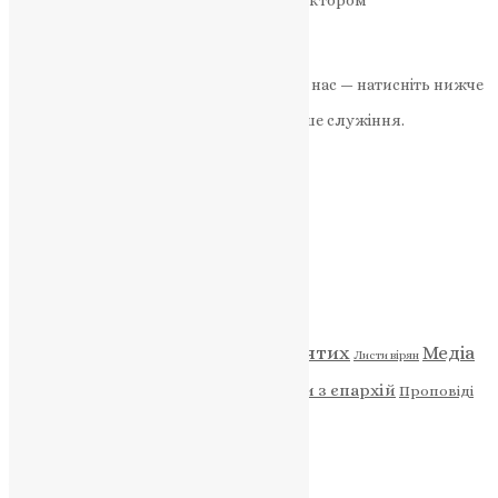
Максима Остапенка генеральним директором
Національного…
News
,
7 місяців тому
2 хв
читати
Якщо маєте можливість, підтримайте нас — натисніть нижче
«Пожертва».
Ваша допомога зміцнює наше служіння.
ПОЖЕРТВА
НАШ ТЕЛЕГРАМ
Категорії
Відео
ENG - News
Житія святих
Медіа
Діти
Листи вірян
Новини
Молитва
Новини з єпархій
Проповіді
Фото
Свята
Архів