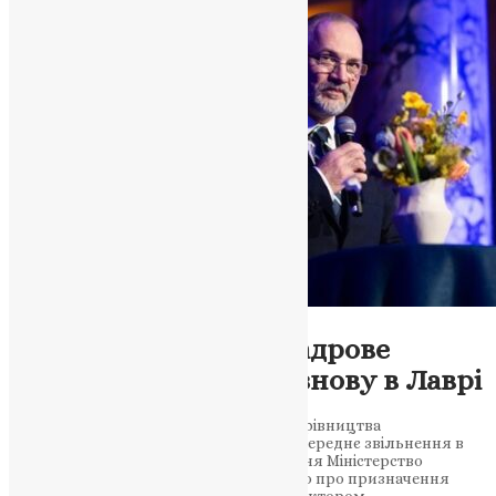
Новини
,
Фото
Мінкульт переграв кадрове
рішення: Остапенко знову в Лаврі
Максим Остапенко повертається до керівництва
Національним заповідником. Його попереднє звільнення в
2025 році він називав політичним 15 січня Міністерство
культури України офіційно повідомило про призначення