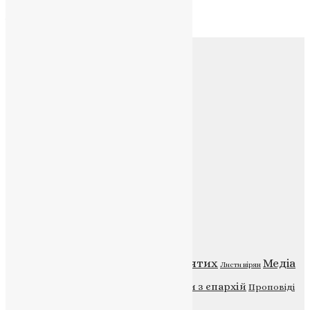
Архів
Соц.медіа
Контакти
E-mail:
info@uapc.te.ua
Веб-сайт:
https://uapc.te.ua
Головна
Контакти
Публічна оферта
Категорії
Відео
ENG - News
Житія святих
Медіа
Діти
Листи вірян
Новини
Молитва
Новини з єпархій
Проповіді
Фото
Свята