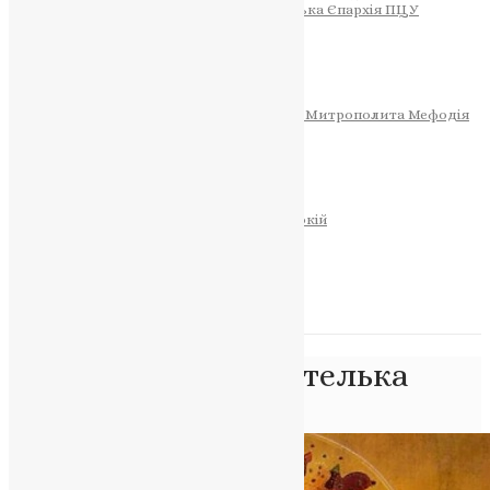
Тернопільсько-Теребовлянська Єпархія ПЦУ
СОБОР РІЗДВА ХРИСТОВОГО
Розклад Богослужінь
Тернопільська Матір Божа
Святині
МИТРОПОЛИТ МЕФОДІЙ
Фонд Пам’яті Блаженнішого Митрополита Мефодія
Історія
ЦЕРКОВНИЙ КАЛЕНДАР
МОЛИТВА
Молитви
ОНЛАЙН ПОСЛУГИ
Записки за здоров’я та за упокій
Запалити свічку
НОВИНИ
Позначка:
Охоронителька
Головна
>
Охоронителька