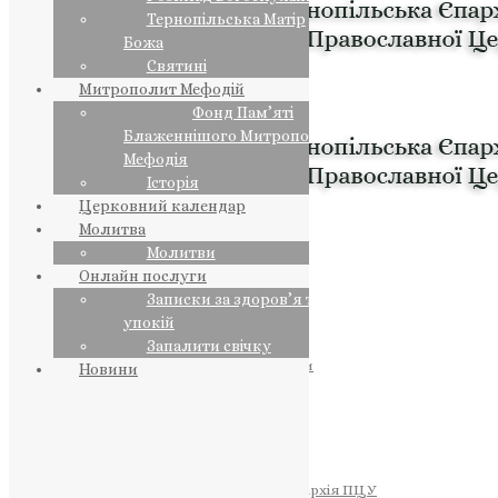
Тернопільська Матір
Божа
Святині
Митрополит Мефодій
Фонд Пам’яті
Блаженнішого Митрополита
Мефодія
Історія
Церковний календар
Молитва
Молитви
Онлайн послуги
Записки за здоров’я та за
упокій
Запалити свічку
ПРЕДСТОЯТЕЛЬ
Православна Церква України
Новини
ПРАВЛЯЧІ АРХІЄРЕЇ
Преосвященний НЕСТОР
Преосвященний ПАВЛО
Преосвященний ТИХОН
ЄПАРХІЇ
Тернопільська Єпархія ПЦУ
Тернопільсько-Бучацька Єпархія ПЦУ