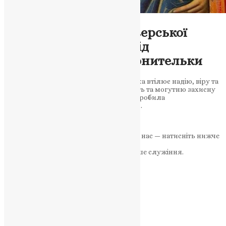
Молитва
,
Новини
,
Фото
Чудотворна історія Іверської
ікони Божої Матері: від
рятівництва до Охоронительки
Історія Іверської ікони Божої Матері, яка втілює надію, віру та
милість, розповідає про її чудотворність та могутню захисну
силу, яка врятувала її від знищення і зробила
Охоронителькою монастиря на Афоні….
News
,
2 роки тому
5 хв
читати
Якщо маєте можливість, підтримайте нас — натисніть нижче
«Пожертва».
Ваша допомога зміцнює наше служіння.
ПОЖЕРТВА
НАШ ТЕЛЕГРАМ