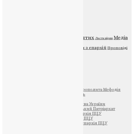
Категорії
Відео
ENG - News
Житія святих
Медіа
Діти
Листи вірян
Новини
Молитва
Новини з єпархій
Проповіді
Фото
Свята
Інші
Фонд Пам’яті Блаженнішого Митрополита Мефодія
Парафія Святих Жон-Мироносиць
Патріархія ПЦУ (УАПЦ)
Офіційна сторінка – Помісна Церква України
Вселенський Константинопольський Патріархат
Тернопільсько-Кременецька єпархія ПЦУ
Тернопільсько-Бучацька єпархія ПЦУ
Тернопільсько-Теребовлянська єпархія ПЦУ
Щедрик – Церковна Лавка