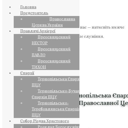
Головна
Предстоятель
Православна
Церква України
Якщо маєте можливість, підтримайте нас — натисніть нижче
Правлячі Архієреї
«Пожертва».
Ваша допомога зміцнює наше служіння.
Преосвященний
НЕСТОР
ПОЖЕРТВА
Преосвященний
ПАВЛО
НАШ ТЕЛЕГРАМ
Преосвященний
ТИХОН
Єпархії
Тернопільська Єпархія
ПЦУ
Тернопільсько-Бучацька
Єпархія ПЦУ
Тернопільсько-
Теребовлянська Єпархія
ПЦУ
Собор Різдва Христового
Розклад Богослужінь