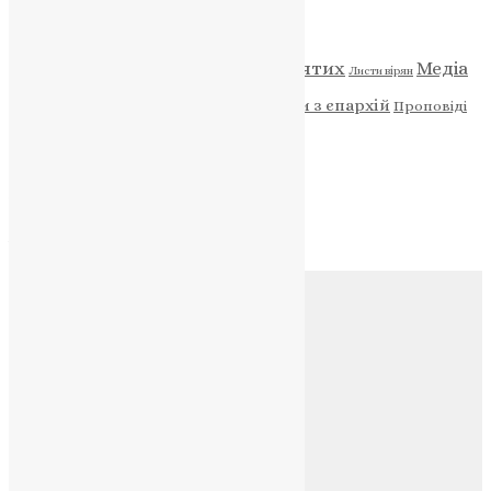
Категорії
Відео
ENG - News
Житія святих
Медіа
Діти
Листи вірян
Новини
Молитва
Новини з єпархій
Проповіді
Фото
Свята
Архів
Архів
Соц.медіа
Контакти
E-mail:
info@uapc.te.ua
Веб-сайт:
https://uapc.te.ua
Головна
Контакти
Публічна оферта