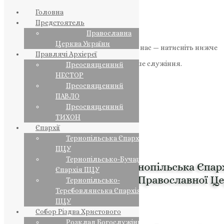
Головна
Предстоятель
Православна
Церква України
Якщо маєте можливість, підтримайте нас — натисніть нижче
Правлячі Архієреї
«Пожертва».
Ваша допомога зміцнює наше служіння.
Преосвященний
НЕСТОР
ПОЖЕРТВА
Преосвященний
ПАВЛО
НАШ ТЕЛЕГРАМ
Преосвященний
ТИХОН
Єпархії
Тернопільська Єпархія
ПЦУ
Тернопільсько-Бучацька
Єпархія ПЦУ
Тернопільсько-
Теребовлянська Єпархія
ПЦУ
Собор Різдва Христового
Розклад Богослужінь