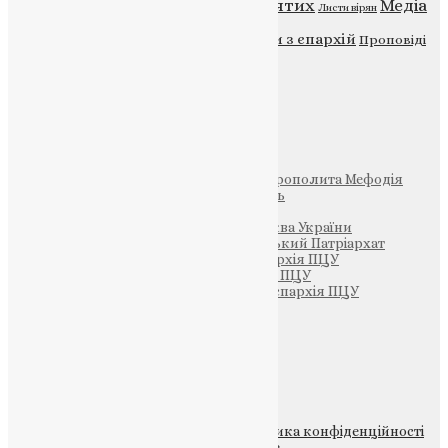
Відео
ENG - News
Житія святих
Медіа
Діти
Листи вірян
Новини
Молитва
Новини з єпархій
Проповіді
Фото
Свята
Інші
Фонд Пам’яті Блаженнішого Митрополита Мефодія
Парафія Святих Жон-Мироносиць
Патріархія ПЦУ (УАПЦ)
Офіційна сторінка – Помісна Церква України
Вселенський Константинопольський Патріархат
Тернопільсько-Кременецька єпархія ПЦУ
Тернопільсько-Бучацька єпархія ПЦУ
Тернопільсько-Теребовлянська єпархія ПЦУ
Щедрик – Церковна Лавка
ПОЖЕРТВА
НАШ ТЕЛЕГРАМ
© 2015-2026 Всі права захищені.
Політика конфіденційності
файлів та Cookie