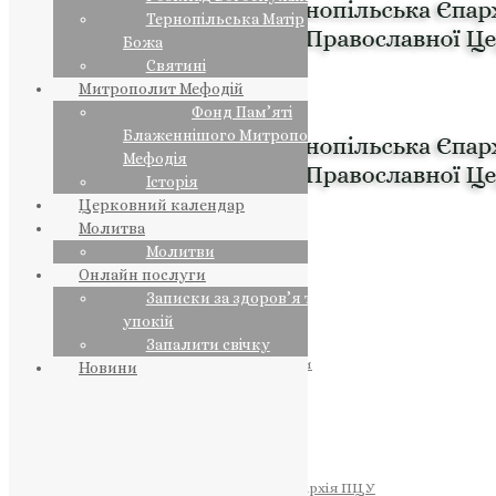
Тернопільська Матір
Божа
Святині
Митрополит Мефодій
Фонд Пам’яті
Блаженнішого Митрополита
Мефодія
Історія
Церковний календар
Молитва
Молитви
Онлайн послуги
Записки за здоров’я та за
упокій
Запалити свічку
ПРЕДСТОЯТЕЛЬ
Православна Церква України
Новини
ПРАВЛЯЧІ АРХІЄРЕЇ
Преосвященний НЕСТОР
Преосвященний ПАВЛО
Преосвященний ТИХОН
ЄПАРХІЇ
Тернопільська Єпархія ПЦУ
Тернопільсько-Бучацька Єпархія ПЦУ