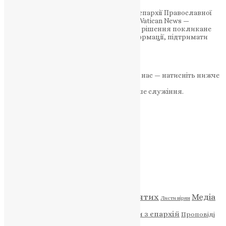
На офіційному ресурсі Тернопільської єпархії Православної
Церкви України буде доступна стрічка Vatican News —
офіційного медіа Святого Престолу. Це рішення покликане
забезпечити доступ до перевіреної інформації, підтримати
культуру взаємної поваги…
News
,
4 місяці тому
2 хв
читати
Якщо маєте можливість, підтримайте нас — натисніть нижче
«Пожертва».
Ваша допомога зміцнює наше служіння.
ПОЖЕРТВА
НАШ ТЕЛЕГРАМ
Категорії
Відео
ENG - News
Житія святих
Медіа
Діти
Листи вірян
Новини
Молитва
Новини з єпархій
Проповіді