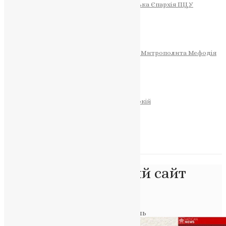
Тернопільсько-Теребовлянська Єпархія ПЦУ
СОБОР РІЗДВА ХРИСТОВОГО
Розклад Богослужінь
Тернопільська Матір Божа
Святині
МИТРОПОЛИТ МЕФОДІЙ
Фонд Пам’яті Блаженнішого Митрополита Мефодія
Історія
ЦЕРКОВНИЙ КАЛЕНДАР
МОЛИТВА
Молитви
ОНЛАЙН ПОСЛУГИ
Записки за здоров’я та за упокій
Запалити свічку
НОВИНИ
Позначка:
офіційний сайт
ПЦУ Тернопіль
Головна
>
офіційний сайт ПЦУ Тернопіль