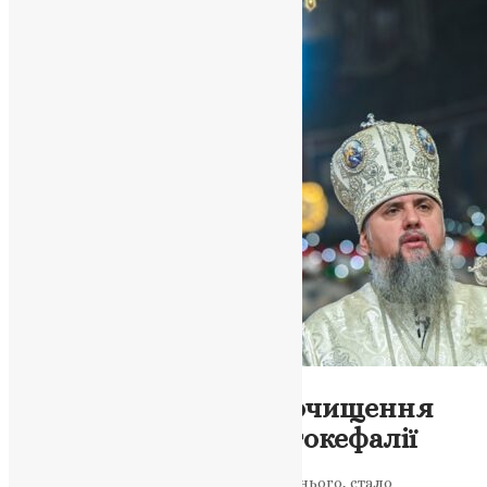
Новини
,
Фото
Свято Богоявлення: очищення
вод і святкування автокефалії
Свято Богоявлення, Хрещення Господнього, стало