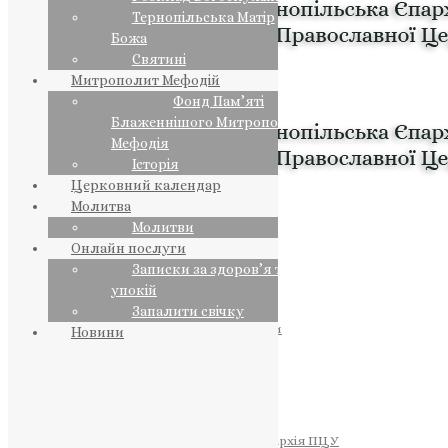
Тернопільська Матір
Божа
Святині
Митрополит Мефодій
Фонд Пам’яті
Блаженнішого Митрополита
Мефодія
Історія
Церковний календар
Молитва
Молитви
Онлайн послуги
Записки за здоров’я та за
упокій
Запалити свічку
ПРЕДСТОЯТЕЛЬ
Православна Церква України
Новини
ПРАВЛЯЧІ АРХІЄРЕЇ
Преосвященний НЕСТОР
Преосвященний ПАВЛО
Преосвященний ТИХОН
ЄПАРХІЇ
Тернопільська Єпархія ПЦУ
Тернопільсько-Бучацька Єпархія ПЦУ