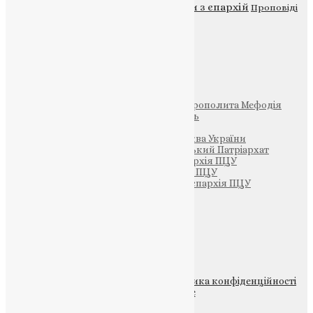
Новини
Молитва
Новини з єпархій
Проповіді
Фото
Свята
Інші
Фонд Пам’яті Блаженнішого Митрополита Мефодія
Парафія Святих Жон-Мироносиць
Патріархія ПЦУ (УАПЦ)
Офіційна сторінка – Помісна Церква України
Вселенський Константинопольський Патріархат
Тернопільсько-Кременецька єпархія ПЦУ
Тернопільсько-Бучацька єпархія ПЦУ
Тернопільсько-Теребовлянська єпархія ПЦУ
Щедрик – Церковна Лавка
ПОЖЕРТВА
НАШ ТЕЛЕГРАМ
© 2015-2026 Всі права захищені.
Політика конфіденційності
файлів та Cookie