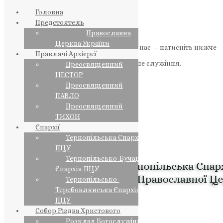
Головна
Предстоятель
Православна
Церква України
Якщо маєте можливість, підтримайте нас — натисніть нижче
Правлячі Архієреї
«Пожертва».
Ваша допомога зміцнює наше служіння.
Преосвященний
НЕСТОР
ПОЖЕРТВА
Преосвященний
ПАВЛО
НАШ ТЕЛЕГРАМ
Преосвященний
ТИХОН
Єпархії
Тернопільська Єпархія
ПЦУ
Тернопільсько-Бучацька
Єпархія ПЦУ
Тернопільсько-
Теребовлянська Єпархія
ПЦУ
Собор Різдва Христового
Розклад Богослужінь