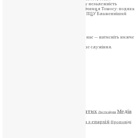
нагадуванням про вічні істини і духовну незалежність
Православної Церкви України. Шоста річниця Томосу: подяка
Вселенському Патріарху і нова ера для ПЦУ Блаженніший
Митрополит Епіфаній привітав…
News
,
2 роки тому
2 хв
читати
Якщо маєте можливість, підтримайте нас — натисніть нижче
«Пожертва».
Ваша допомога зміцнює наше служіння.
ПОЖЕРТВА
НАШ ТЕЛЕГРАМ
Категорії
Відео
ENG - News
Житія святих
Медіа
Діти
Листи вірян
Новини
Молитва
Новини з єпархій
Проповіді
Фото
Свята