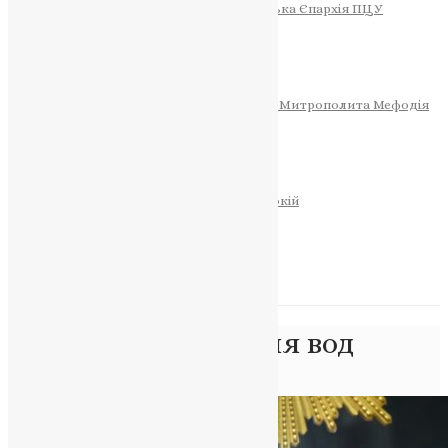
Тернопільсько-Теребовлянська Єпархія ПЦУ
СОБОР РІЗДВА ХРИСТОВОГО
Розклад Богослужінь
Тернопільська Матір Божа
Святині
МИТРОПОЛИТ МЕФОДІЙ
Фонд Пам’яті Блаженнішого Митрополита Мефодія
Історія
ЦЕРКОВНИЙ КАЛЕНДАР
МОЛИТВА
Молитви
ОНЛАЙН ПОСЛУГИ
Записки за здоров’я та за упокій
Запалити свічку
НОВИНИ
Позначка:
очищення вод
Головна
>
очищення вод