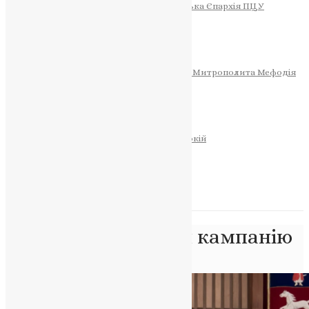
Тернопільсько-Теребовлянська Єпархія ПЦУ
СОБОР РІЗДВА ХРИСТОВОГО
Розклад Богослужінь
Тернопільська Матір Божа
Святині
МИТРОПОЛИТ МЕФОДІЙ
Фонд Пам’яті Блаженнішого Митрополита Мефодія
Історія
ЦЕРКОВНИЙ КАЛЕНДАР
МОЛИТВА
Молитви
ОНЛАЙН ПОСЛУГИ
Записки за здоров’я та за упокій
Запалити свічку
НОВИНИ
Позначка:
Очолити кампанію
Головна
>
Очолити кампанію