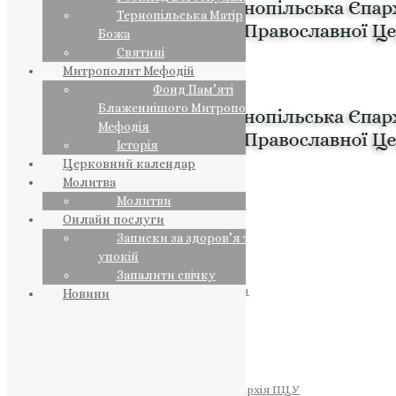
Тернопільська Матір
Божа
Святині
Митрополит Мефодій
Фонд Пам’яті
Блаженнішого Митрополита
Мефодія
Історія
Церковний календар
Молитва
Молитви
Онлайн послуги
Записки за здоров’я та за
упокій
Запалити свічку
ПРЕДСТОЯТЕЛЬ
Православна Церква України
Новини
ПРАВЛЯЧІ АРХІЄРЕЇ
Преосвященний НЕСТОР
Преосвященний ПАВЛО
Преосвященний ТИХОН
ЄПАРХІЇ
Тернопільська Єпархія ПЦУ
Тернопільсько-Бучацька Єпархія ПЦУ