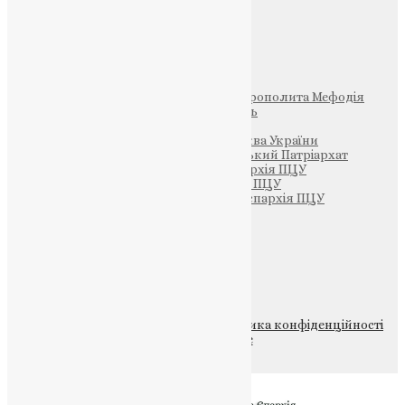
Інші
Фонд Пам’яті Блаженнішого Митрополита Мефодія
Парафія Святих Жон-Мироносиць
Патріархія ПЦУ (УАПЦ)
Офіційна сторінка – Помісна Церква України
Вселенський Константинопольський Патріархат
Тернопільсько-Кременецька єпархія ПЦУ
Тернопільсько-Бучацька єпархія ПЦУ
Тернопільсько-Теребовлянська єпархія ПЦУ
Щедрик – Церковна Лавка
ПОЖЕРТВА
НАШ ТЕЛЕГРАМ
© 2015-2026 Всі права захищені.
Політика конфіденційності
файлів та Cookie