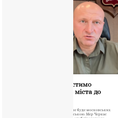
Відео
,
Новини
Мер Черкас: Ми вичистимо
московську нечисть з міста до
останнього
Бондаренко пообіцяв, що у Черкасах «не буде московських
попів» і всі молитимуться лише українською. Мер Черкас