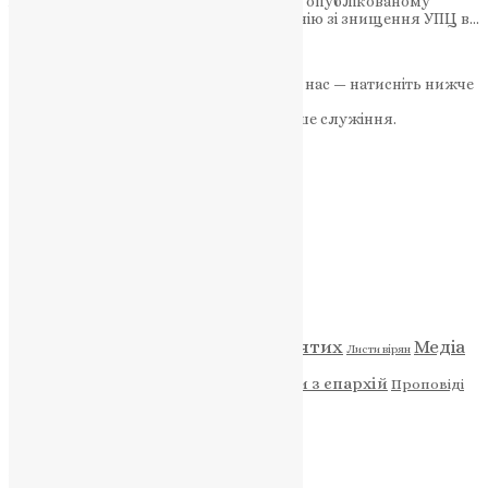
Анатолій Бондаренко у відеозверненні, опублікованому
у Фейсбуці, заявив, що очолить кампанію зі знищення УПЦ в…
News
,
3 роки тому
2 хв
читати
Якщо маєте можливість, підтримайте нас — натисніть нижче
«Пожертва».
Ваша допомога зміцнює наше служіння.
ПОЖЕРТВА
НАШ ТЕЛЕГРАМ
Категорії
Відео
ENG - News
Житія святих
Медіа
Діти
Листи вірян
Новини
Молитва
Новини з єпархій
Проповіді
Фото
Свята
Архів