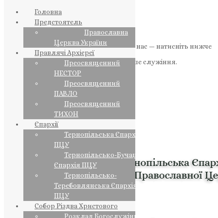
Головна
Предстоятель
Православна
Церква України
Якщо маєте можливість, підтримайте нас — натисніть нижче
Правлячі Архієреї
«Пожертва».
Ваша допомога зміцнює наше служіння.
Преосвященний
НЕСТОР
ПОЖЕРТВА
Преосвященний
ПАВЛО
НАШ ТЕЛЕГРАМ
Преосвященний
ТИХОН
Єпархії
Тернопільська Єпархія
ПЦУ
Тернопільсько-Бучацька
Єпархія ПЦУ
Тернопільсько-
Теребовлянська Єпархія
ПЦУ
Собор Різдва Христового
Розклад Богослужінь