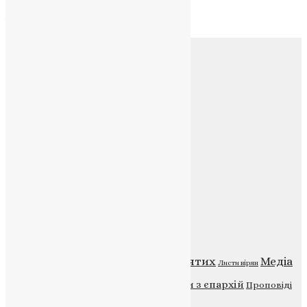
Архів
Соц.медіа
Контакти
E-mail:
info@uapc.te.ua
Веб-сайт:
https://uapc.te.ua
Головна
Контакти
Публічна оферта
Категорії
Відео
ENG - News
Житія святих
Медіа
Діти
Листи вірян
Новини
Молитва
Новини з єпархій
Проповіді
Фото
Свята