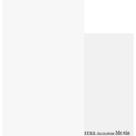
Архів
Архів
Соц.медіа
Контакти
E-mail:
info@uapc.te.ua
Веб-сайт:
https://uapc.te.ua
Головна
Контакти
Публічна оферта
Категорії
Відео
ENG - News
Житія святих
Медіа
Діти
Листи вірян