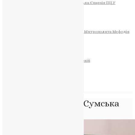
Тернопільсько-Теребовлянська Єпархія ПЦУ
СОБОР РІЗДВА ХРИСТОВОГО
Розклад Богослужінь
Тернопільська Матір Божа
Святині
МИТРОПОЛИТ МЕФОДІЙ
Фонд Пам’яті Блаженнішого Митрополита Мефодія
Історія
ЦЕРКОВНИЙ КАЛЕНДАР
МОЛИТВА
Молитви
ОНЛАЙН ПОСЛУГИ
Записки за здоров’я та за упокій
Запалити свічку
НОВИНИ
Позначка:
Наталія Сумська
Головна
>
Наталія Сумська