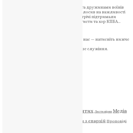
Предстоятель ПЦУ разом із матерями та дружинами воїнів
помолився за українських Героїв і наголосив на важливості
духовної єдності народу. Учасників зустрічі підтримали
своїми виступами відомі українські артисти та хор КПБА…
News
,
3 місяці тому
2 хв
читати
Якщо маєте можливість, підтримайте нас — натисніть нижче
«Пожертва».
Ваша допомога зміцнює наше служіння.
ПОЖЕРТВА
НАШ ТЕЛЕГРАМ
Категорії
Відео
ENG - News
Житія святих
Медіа
Діти
Листи вірян
Новини
Молитва
Новини з єпархій
Проповіді
Фото
Свята