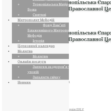
Тернопільська Матір
Божа
Святині
Митрополит Мефодій
Фонд Пам’яті
Блаженнішого Митрополита
Мефодія
Історія
Церковний календар
Молитва
Молитви
Онлайн послуги
Записки за здоров’я та за
упокій
Запалити свічку
ПРЕДСТОЯТЕЛЬ
Православна Церква України
Новини
ПРАВЛЯЧІ АРХІЄРЕЇ
Преосвященний НЕСТОР
Преосвященний ПАВЛО
Преосвященний ТИХОН
ЄПАРХІЇ
Тернопільська Єпархія ПЦУ
Тернопільсько-Бучацька Єпархія ПЦУ