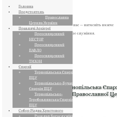
Головна
Предстоятель
Православна
Церква України
Якщо маєте можливість, підтримайте нас — натисніть нижче
Правлячі Архієреї
«Пожертва».
Ваша допомога зміцнює наше служіння.
Преосвященний
НЕСТОР
ПОЖЕРТВА
Преосвященний
ПАВЛО
НАШ ТЕЛЕГРАМ
Преосвященний
ТИХОН
Єпархії
Тернопільська Єпархія
ПЦУ
Тернопільсько-Бучацька
Єпархія ПЦУ
Тернопільсько-
Теребовлянська Єпархія
ПЦУ
Собор Різдва Христового
Розклад Богослужінь