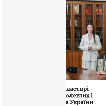
Новини
,
Фото
У Михайлівському монастирі
підтримали родини полеглих і
полонених захисників України