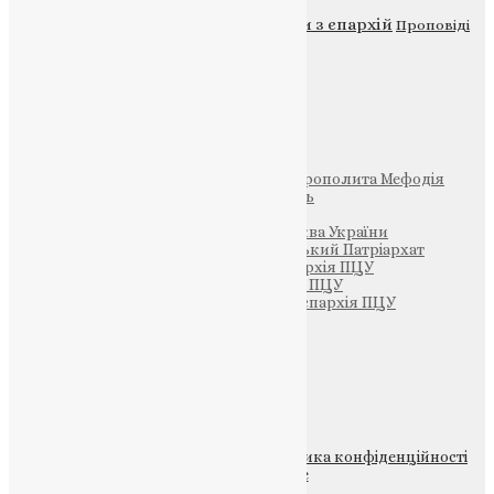
Новини
Молитва
Новини з єпархій
Проповіді
Фото
Свята
Інші
Фонд Пам’яті Блаженнішого Митрополита Мефодія
Парафія Святих Жон-Мироносиць
Патріархія ПЦУ (УАПЦ)
Офіційна сторінка – Помісна Церква України
Вселенський Константинопольський Патріархат
Тернопільсько-Кременецька єпархія ПЦУ
Тернопільсько-Бучацька єпархія ПЦУ
Тернопільсько-Теребовлянська єпархія ПЦУ
Щедрик – Церковна Лавка
ПОЖЕРТВА
НАШ ТЕЛЕГРАМ
© 2015-2026 Всі права захищені.
Політика конфіденційності
файлів та Cookie