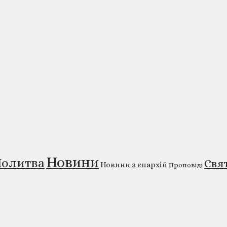
Новини
олитва
Свя
Новини з єпархій
Проповіді