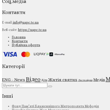
Соц.медіа
Контакти
E-mail:
info@uapc.te.ua
Веб-сайт:
https://uapc.te.ua
Головна
Контакти
Публічна оферта
Категорії
М
Відео
ENG - News
Житія святих
Медіа
Діти
Листи вірян
Інші
Фонд Пам’яті Блаженнішого Митрополита Мефодія