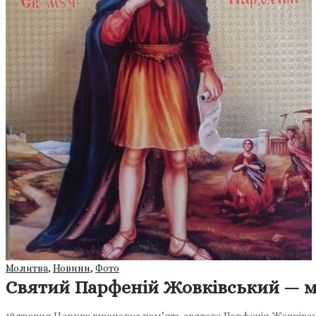
Молитва
,
Новини
,
Фото
Святий Парфеній Жовківський — му