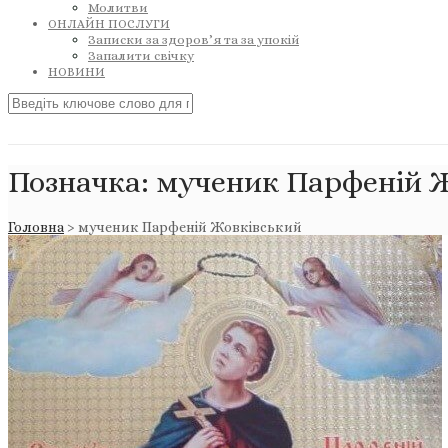
Молитви
ОНЛАЙН ПОСЛУГИ
Записки за здоров’я та за упокій
Запалити свічку
НОВИНИ
Позначка:
мученик Парфеній 
Головна
>
мученик Парфеній Жовківський