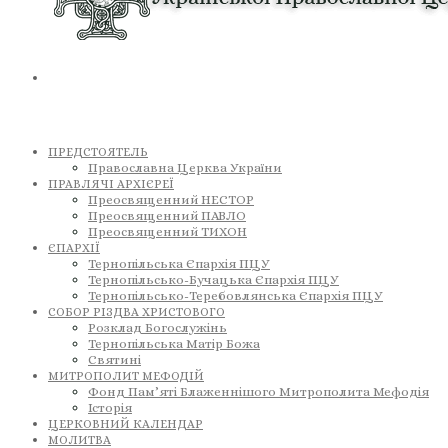
ПРЕДСТОЯТЕЛЬ
Православна Церква України
ПРАВЛЯЧІ АРХІЄРЕЇ
Преосвященний НЕСТОР
Преосвященний ПАВЛО
Преосвященний ТИХОН
ЄПАРХІЇ
Тернопільська Єпархія ПЦУ
Тернопільсько-Бучацька Єпархія ПЦУ
Тернопільсько-Теребовлянська Єпархія ПЦУ
СОБОР РІЗДВА ХРИСТОВОГО
Розклад Богослужінь
Тернопільська Матір Божа
Святині
МИТРОПОЛИТ МЕФОДІЙ
Фонд Пам’яті Блаженнішого Митрополита Мефодія
Історія
ЦЕРКОВНИЙ КАЛЕНДАР
МОЛИТВА