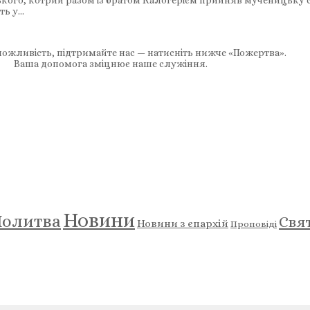
кого, котрий разом із братом Калогерієм прийняв мученицьку см
сть у…
ожливість, підтримайте нас — натисніть нижче «Пожертва».
Ваша допомога зміцнює наше служіння.
Новини
олитва
Свя
Новини з єпархій
Проповіді