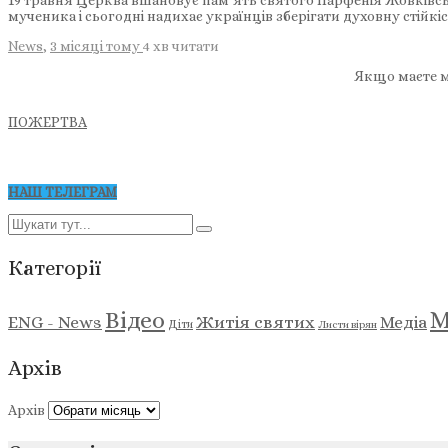
19 травня Церква вшановує пам’ять святого Парфенія Жовківсь
мученика і сьогодні надихає українців зберігати духовну стійкі
News
,
3 місяці тому
4 хв
читати
Якщо маєте м
ПОЖЕРТВА
НАШ ТЕЛЕГРАМ
Категорії
М
Відео
ENG - News
Житія святих
Медіа
Діти
Листи вірян
Архів
Архів