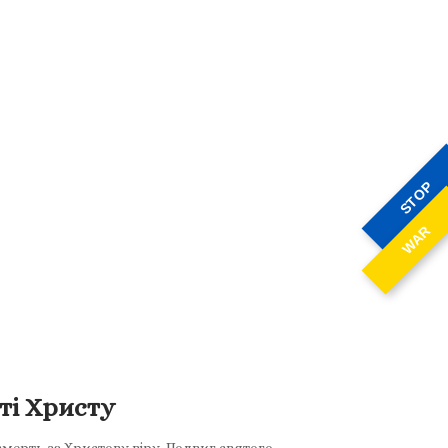
STOP
WAR
ті Христу