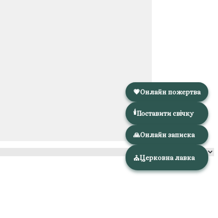
💗
Онлайн пожертва
🕯️
Поставити свічку
🙏
Онлайн записка
Церковна лавка
⛪