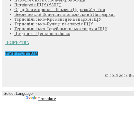
Парафія Святих Жон-Мироносиць
Патріархія ПЦУ (УАПЦ)
Офіційна сторінка – Помісна Церква України
Вселенський Константинопольський Патріархат
Тернопільсько-Кременецька єпархія ПЦУ
Тернопільсько-Бучацька єпархія ПЦУ
Тернопільсько-Теребовлянська єпархія ПЦУ
Щедрик – Церковна Лавка
ПОЖЕРТВА
НАШ ТЕЛЕГРАМ
© 2015-2026 Вс
Powered by
Translate