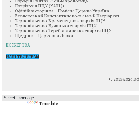
Парафія Святих Жон-Мироносиць
Патріархія ПЦУ (УАПЦ)
Офіційна сторінка – Помісна Церква України
Вселенський Константинопольський Патріархат
Тернопільсько-Кременецька єпархія ПЦУ
Тернопільсько-Бучацька єпархія ПЦУ
Тернопільсько-Теребовлянська єпархія ПЦУ
Щедрик – Церковна Лавка
ПОЖЕРТВА
НАШ ТЕЛЕГРАМ
© 2015-2026 Вс
Powered by
Translate