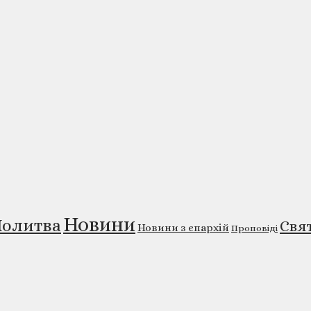
Новини
олитва
Свя
Новини з єпархій
Проповіді