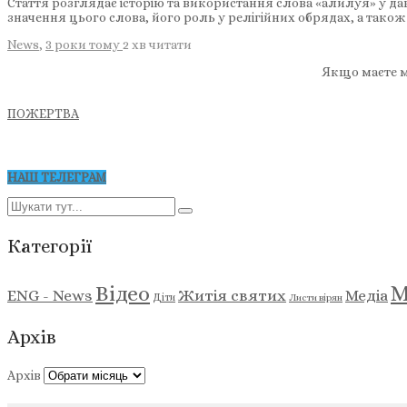
Стаття розглядає історію та використання слова «алилуя» у да
значення цього слова, його роль у релігійних обрядах, а та
News
,
3 роки тому
2 хв
читати
Якщо маєте м
ПОЖЕРТВА
НАШ ТЕЛЕГРАМ
Категорії
М
Відео
ENG - News
Житія святих
Медіа
Діти
Листи вірян
Архів
Архів