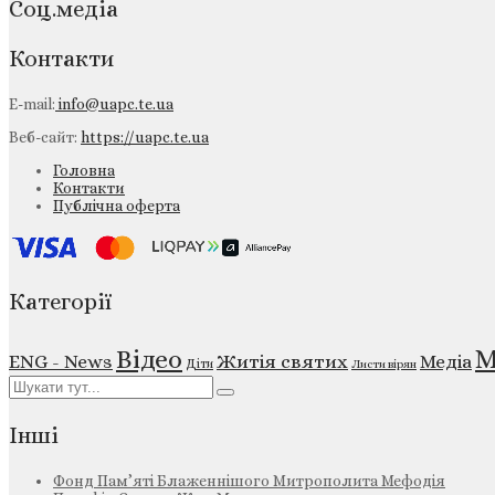
Соц.медіа
Контакти
E-mail:
info@uapc.te.ua
Веб-сайт:
https://uapc.te.ua
Головна
Контакти
Публічна оферта
Категорії
М
Відео
ENG - News
Житія святих
Медіа
Діти
Листи вірян
Інші
Фонд Пам’яті Блаженнішого Митрополита Мефодія