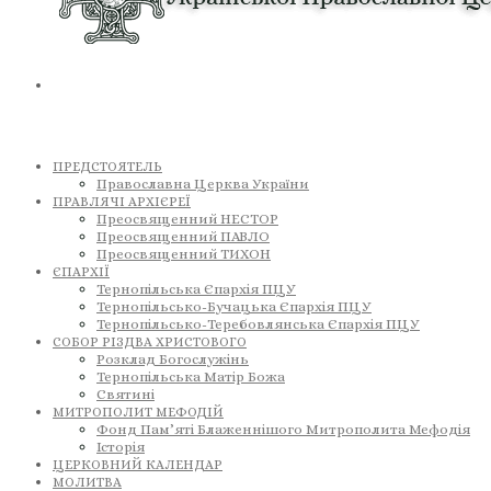
ПРЕДСТОЯТЕЛЬ
Православна Церква України
ПРАВЛЯЧІ АРХІЄРЕЇ
Преосвященний НЕСТОР
Преосвященний ПАВЛО
Преосвященний ТИХОН
ЄПАРХІЇ
Тернопільська Єпархія ПЦУ
Тернопільсько-Бучацька Єпархія ПЦУ
Тернопільсько-Теребовлянська Єпархія ПЦУ
СОБОР РІЗДВА ХРИСТОВОГО
Розклад Богослужінь
Тернопільська Матір Божа
Святині
МИТРОПОЛИТ МЕФОДІЙ
Фонд Пам’яті Блаженнішого Митрополита Мефодія
Історія
ЦЕРКОВНИЙ КАЛЕНДАР
МОЛИТВА