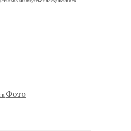
 Детально аналізується походження та
Фото
та