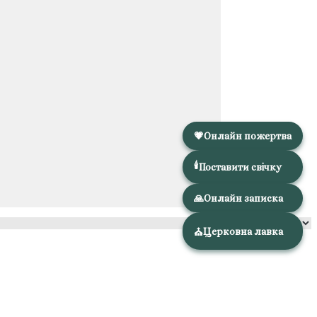
💗
Онлайн пожертва
🕯️
Поставити свічку
🙏
Онлайн записка
Церковна лавка
⛪