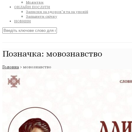
Молитви
ОНЛАЙН ПОСЛУГИ
Записки за здоров’я та за упокій
Запалити свічку
НОВИНИ
Позначка:
мовознавство
Головна
>
мовознавство