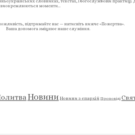
вньоукраїнських словниках, текстах, і богослужбовій практиці.
кож виокремлюються моменти…
ожливість, підтримайте нас — натисніть нижче «Пожертва».
Ваша допомога зміцнює наше служіння.
Новини
олитва
Свя
Новини з єпархій
Проповіді