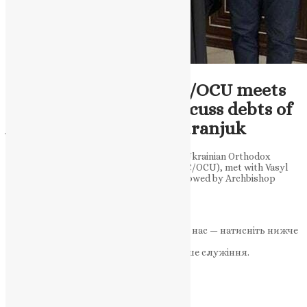
ENG - News
Exclusive: Head of UOC/OCU meets
with parishioner to discuss debts of
Archbishop Tikhon Petranjuk
Metropolitan Epiphanius, the head of the Ukrainian Orthodox
Church/Orthodox Church of Ukraine (UOC/OCU), met with Vasyl
Myronyk to discuss the problem of debts owed by Archbishop
Tikhon. The meeting focused…
News
,
3 роки тому
15 хв
читати
Якщо маєте можливість, підтримайте нас — натисніть нижче
«Пожертва».
Ваша допомога зміцнює наше служіння.
ПОЖЕРТВА