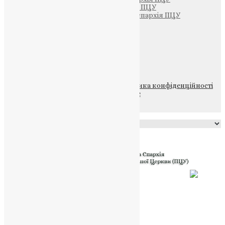
Тернопільсько-Бучацька єпархія ПЦУ
Тернопільсько-Теребовлянська єпархія ПЦУ
Щедрик – Церковна Лавка
ПОЖЕРТВА
НАШ ТЕЛЕГРАМ
© 2015-2026 Всі права захищені.
Політика конфіденційності
файлів та Cookie
Powered by
Translate