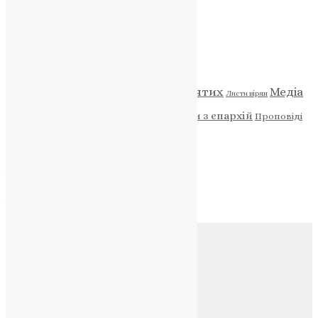
НАШ ТЕЛЕГРАМ
Категорії
Відео
ENG - News
Житія святих
Медіа
Діти
Листи вірян
Новини
Молитва
Новини з єпархій
Проповіді
Фото
Свята
Архів
Архів
Соц.медіа
Контакти
E-mail:
info@uapc.te.ua
Веб-сайт:
https://uapc.te.ua