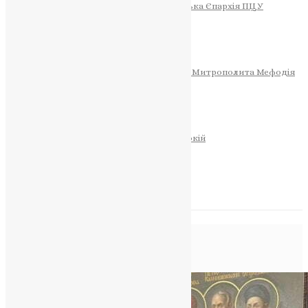
Тернопільсько-Теребовлянська Єпархія ПЦУ
СОБОР РІЗДВА ХРИСТОВОГО
Розклад Богослужінь
Тернопільська Матір Божа
Святині
МИТРОПОЛИТ МЕФОДІЙ
Фонд Пам’яті Блаженнішого Митрополита Мефодія
Історія
ЦЕРКОВНИЙ КАЛЕНДАР
МОЛИТВА
Молитви
ОНЛАЙН ПОСЛУГИ
Записки за здоров’я та за упокій
Запалити свічку
НОВИНИ
Позначка:
meeting
Головна
>
meeting