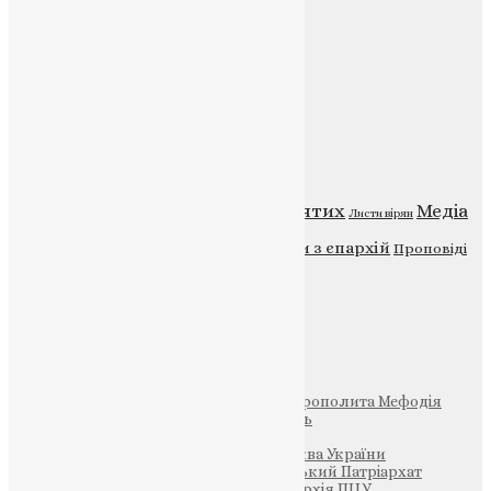
Головна
Контакти
Публічна оферта
Категорії
Відео
ENG - News
Житія святих
Медіа
Діти
Листи вірян
Новини
Молитва
Новини з єпархій
Проповіді
Фото
Свята
Інші
Фонд Пам’яті Блаженнішого Митрополита Мефодія
Парафія Святих Жон-Мироносиць
Патріархія ПЦУ (УАПЦ)
Офіційна сторінка – Помісна Церква України
Вселенський Константинопольський Патріархат
Тернопільсько-Кременецька єпархія ПЦУ