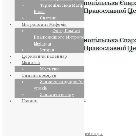
Тернопільська Матір
Божа
Святині
Митрополит Мефодій
Фонд Пам’яті
Блаженнішого Митрополита
Мефодія
Історія
Церковний календар
Молитва
Молитви
Онлайн послуги
Записки за здоров’я та за
упокій
Запалити свічку
ПРЕДСТОЯТЕЛЬ
Православна Церква України
Новини
ПРАВЛЯЧІ АРХІЄРЕЇ
Преосвященний НЕСТОР
Преосвященний ПАВЛО
Преосвященний ТИХОН
ЄПАРХІЇ
Тернопільська Єпархія ПЦУ
Тернопільсько-Бучацька Єпархія ПЦУ