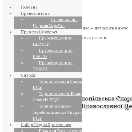
Головна
Предстоятель
Православна
Церква України
Якщо маєте можливість, підтримайте нас — натисніть нижче
Правлячі Архієреї
«Пожертва».
Ваша допомога зміцнює наше служіння.
Преосвященний
НЕСТОР
ПОЖЕРТВА
Преосвященний
ПАВЛО
НАШ ТЕЛЕГРАМ
Преосвященний
ТИХОН
Єпархії
Тернопільська Єпархія
ПЦУ
Тернопільсько-Бучацька
Єпархія ПЦУ
Тернопільсько-
Теребовлянська Єпархія
ПЦУ
Собор Різдва Христового
Розклад Богослужінь