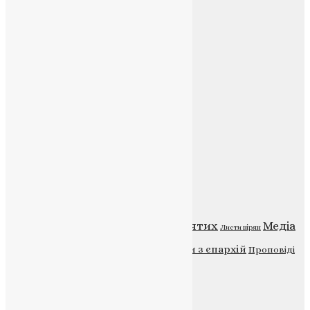
Соц.медіа
Контакти
E-mail:
info@uapc.te.ua
Веб-сайт:
https://uapc.te.ua
Головна
Контакти
Публічна оферта
Категорії
Відео
ENG - News
Житія святих
Медіа
Діти
Листи вірян
Новини
Молитва
Новини з єпархій
Проповіді
Фото
Свята