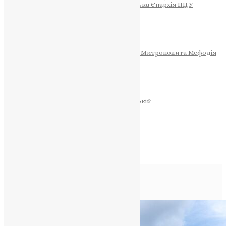
Тернопільсько-Теребовлянська Єпархія ПЦУ
СОБОР РІЗДВА ХРИСТОВОГО
Розклад Богослужінь
Тернопільська Матір Божа
Святині
МИТРОПОЛИТ МЕФОДІЙ
Фонд Пам’яті Блаженнішого Митрополита Мефодія
Історія
ЦЕРКОВНИЙ КАЛЕНДАР
МОЛИТВА
Молитви
ОНЛАЙН ПОСЛУГИ
Записки за здоров’я та за упокій
Запалити свічку
НОВИНИ
Позначка:
Lviv
Головна
>
Lviv