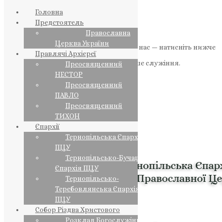
Головна
Предстоятель
Православна
Церква України
Якщо маєте можливість, підтримайте нас — натисніть нижче
Правлячі Архієреї
«Пожертва».
Ваша допомога зміцнює наше служіння.
Преосвященний
НЕСТОР
ПОЖЕРТВА
Преосвященний
ПАВЛО
НАШ ТЕЛЕГРАМ
Преосвященний
ТИХОН
Єпархії
Тернопільська Єпархія
ПЦУ
Тернопільсько-Бучацька
Єпархія ПЦУ
Тернопільсько-
Теребовлянська Єпархія
ПЦУ
Собор Різдва Христового
Розклад Богослужінь