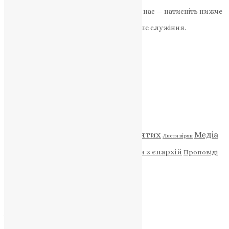
Якщо маєте можливість, підтримайте нас — натисніть нижче
«Пожертва».
Ваша допомога зміцнює наше служіння.
ПОЖЕРТВА
НАШ ТЕЛЕГРАМ
Категорії
Відео
ENG - News
Житія святих
Медіа
Діти
Листи вірян
Новини
Молитва
Новини з єпархій
Проповіді
Фото
Свята
Архів
Архів