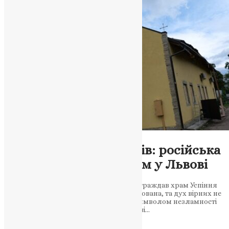
Новини
,
Фото
Молитва серед уламків: російська
атака зруйнувала храм у Львові
Під час ракетного обстрілу Львова постраждав храм Успіння
Пресвятої Богородиці. Дзвіниця зруйнована, та дух вірних не
зломлений. Святиня на Сихові стала символом незламності
віри українців Храм серед руїн: у Львові…
News
,
10 місяців тому
1 хв
читати