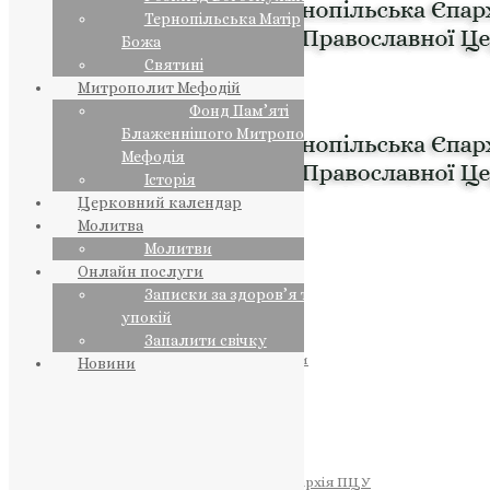
Тернопільська Матір
Божа
Святині
Митрополит Мефодій
Фонд Пам’яті
Блаженнішого Митрополита
Мефодія
Історія
Церковний календар
Молитва
Молитви
Онлайн послуги
Записки за здоров’я та за
упокій
Запалити свічку
ПРЕДСТОЯТЕЛЬ
Православна Церква України
Новини
ПРАВЛЯЧІ АРХІЄРЕЇ
Преосвященний НЕСТОР
Преосвященний ПАВЛО
Преосвященний ТИХОН
ЄПАРХІЇ
Тернопільська Єпархія ПЦУ
Тернопільсько-Бучацька Єпархія ПЦУ