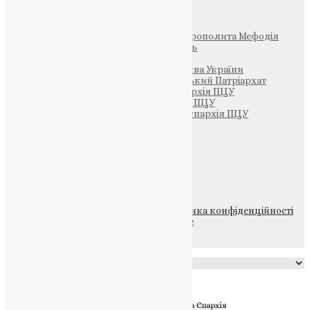
Інші
Фонд Пам’яті Блаженнішого Митрополита Мефодія
Парафія Святих Жон-Мироносиць
Патріархія ПЦУ (УАПЦ)
Офіційна сторінка – Помісна Церква України
Вселенський Константинопольський Патріархат
Тернопільсько-Кременецька єпархія ПЦУ
Тернопільсько-Бучацька єпархія ПЦУ
Тернопільсько-Теребовлянська єпархія ПЦУ
Щедрик – Церковна Лавка
ПОЖЕРТВА
НАШ ТЕЛЕГРАМ
© 2015-2026 Всі права захищені.
Політика конфіденційності
файлів та Cookie
Powered by
Translate