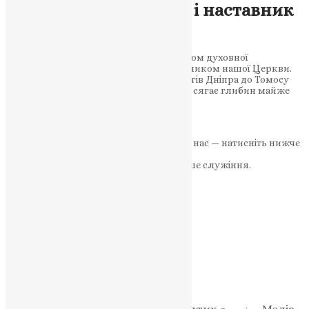
пророк Київських гір і наставник
віри
Як святий апостол Андрій став символом духовної
незалежності України та основоположником нашої Церкви.
Святий Андрій Першозванний: від берегів Дніпра до Томосу
про автокефалію Історія нашої Церкви сягає глибин майже
двох…
News
,
2 роки тому
2 хв
читати
Якщо маєте можливість, підтримайте нас — натисніть нижче
«Пожертва».
Ваша допомога зміцнює наше служіння.
ПОЖЕРТВА
НАШ ТЕЛЕГРАМ
Категорії
Відео