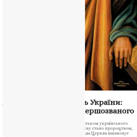
Молитва
,
Новини
,
Фото
Апостольський корінь України:
памʼять про Андрія Першозваного
Чому апостол Андрій є духовним прабатьком українського
християнства. Його благословення Києву стало пророцтвом,
що здійснюється й сьогодні 30 листопада Церква вшановує