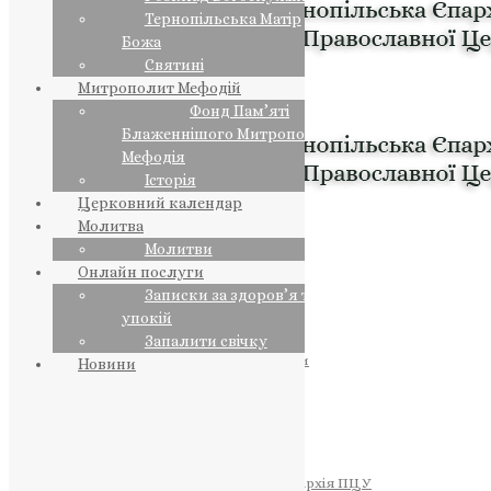
Тернопільська Матір
Божа
Святині
Митрополит Мефодій
Фонд Пам’яті
Блаженнішого Митрополита
Мефодія
Історія
Церковний календар
Молитва
Молитви
Онлайн послуги
Записки за здоров’я та за
упокій
Запалити свічку
ПРЕДСТОЯТЕЛЬ
Православна Церква України
Новини
ПРАВЛЯЧІ АРХІЄРЕЇ
Преосвященний НЕСТОР
Преосвященний ПАВЛО
Преосвященний ТИХОН
ЄПАРХІЇ
Тернопільська Єпархія ПЦУ
Тернопільсько-Бучацька Єпархія ПЦУ