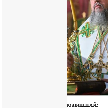
Новини
,
Фото
Апостол Андрій Першозванний: