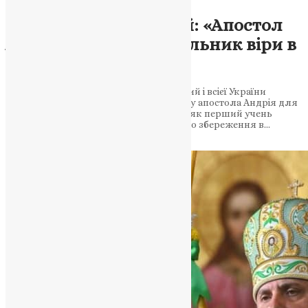
Новини
,
Фото
Митрополит Епіфаній: «Апостол
Андрій засвітив світильник віри в
Україні»
У своїй проповіді Митрополит Київський і всієї України
Епіфаній підкреслив духовну спадщину апостола Андрія для
українського народу. Апостол Андрій, як перший учень
Христа, є символом віри, покликаної до збереження в…
News
,
2 роки тому
2 хв
читати