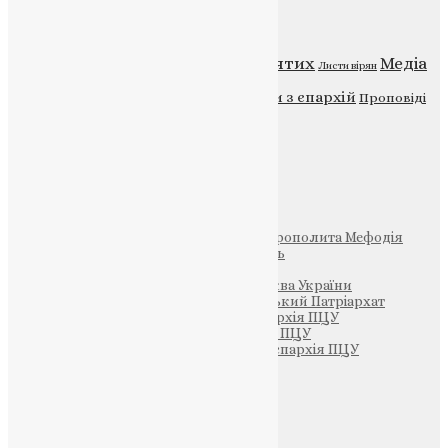
Категорії
Відео
ENG - News
Житія святих
Медіа
Діти
Листи вірян
Новини
Молитва
Новини з єпархій
Проповіді
Фото
Свята
Інші
Фонд Пам’яті Блаженнішого Митрополита Мефодія
Парафія Святих Жон-Мироносиць
Патріархія ПЦУ (УАПЦ)
Офіційна сторінка – Помісна Церква України
Вселенський Константинопольський Патріархат
Тернопільсько-Кременецька єпархія ПЦУ
Тернопільсько-Бучацька єпархія ПЦУ
Тернопільсько-Теребовлянська єпархія ПЦУ
Щедрик – Церковна Лавка
ПОЖЕРТВА
НАШ ТЕЛЕГРАМ