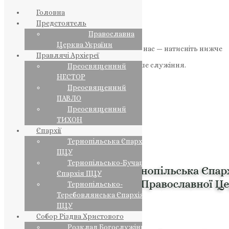
Головна
Предстоятель
Православна
Церква України
Якщо маєте можливість, підтримайте нас — натисніть нижче
Правлячі Архієреї
«Пожертва».
Ваша допомога зміцнює наше служіння.
Преосвященний
НЕСТОР
ПОЖЕРТВА
Преосвященний
ПАВЛО
НАШ ТЕЛЕГРАМ
Преосвященний
ТИХОН
Єпархії
Тернопільська Єпархія
ПЦУ
Тернопільсько-Бучацька
Єпархія ПЦУ
Тернопільсько-
Теребовлянська Єпархія
ПЦУ
Собор Різдва Христового
Розклад Богослужінь