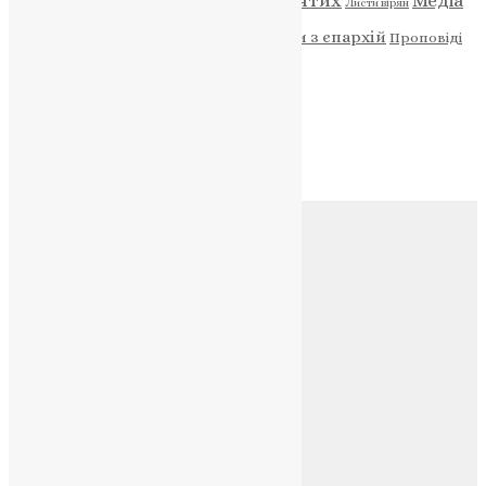
ENG - News
Житія святих
Медіа
Діти
Листи вірян
Новини
Молитва
Новини з єпархій
Проповіді
Фото
Свята
Архів
Архів
Соц.медіа
Контакти
E-mail:
info@uapc.te.ua
Веб-сайт:
https://uapc.te.ua
Головна
Контакти
Публічна оферта