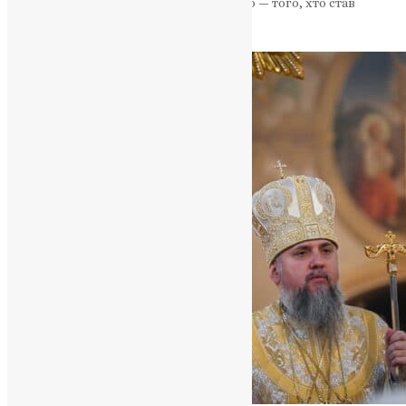
святого апостола Андрія Першозваного — того, хто став
духовним…
News
,
8 місяців тому
3 хв
читати