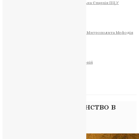
Тернопільсько-Теребовлянська Єпархія ПЦУ
СОБОР РІЗДВА ХРИСТОВОГО
Розклад Богослужінь
Тернопільська Матір Божа
Святині
МИТРОПОЛИТ МЕФОДІЙ
Фонд Пам’яті Блаженнішого Митрополита Мефодія
Історія
ЦЕРКОВНИЙ КАЛЕНДАР
МОЛИТВА
Молитви
ОНЛАЙН ПОСЛУГИ
Записки за здоров’я та за упокій
Запалити свічку
НОВИНИ
Позначка:
християнство в
Україні
Головна
>
християнство в Україні